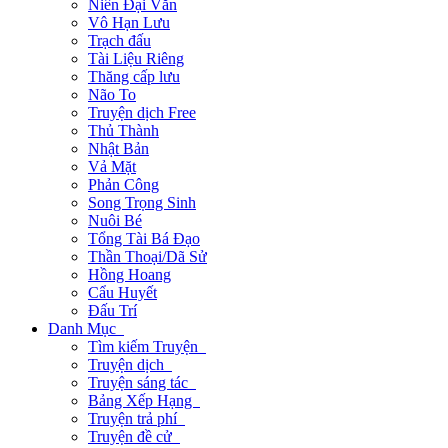
Niên Đại Văn
Vô Hạn Lưu
Trạch đấu
Tài Liệu Riêng
Thăng cấp lưu
Não To
Truyện dịch Free
Thủ Thành
Nhật Bản
Vả Mặt
Phản Công
Song Trọng Sinh
Nuôi Bé
Tổng Tài Bá Đạo
Thần Thoại/Dã Sử
Hồng Hoang
Cẩu Huyết
Đấu Trí
Danh Mục
Tìm kiếm Truyện
Truyện dịch
Truyện sáng tác
Bảng Xếp Hạng
Truyện trả phí
Truyện đề cử