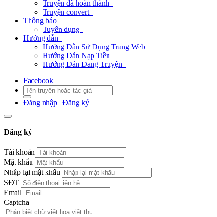
Truyện đã hoàn thành
Truyện convert
Thông báo
Tuyển dụng
Hướng dẫn
Hướng Dẫn Sử Dụng Trang Web
Hướng Dẫn Nạp Tiền
Hướng Dẫn Đăng Truyện
Facebook
Đăng nhập
|
Đăng ký
Đăng ký
Tài khoản
Mật khẩu
Nhập lại mật khẩu
SĐT
Email
Captcha