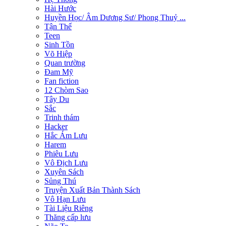
Hài Hước
Huyền Học/ Âm Dương Sư/ Phong Thuỷ ...
Tận Thế
Teen
Sinh Tồn
Võ Hiệp
Quan trường
Đam Mỹ
Fan fiction
12 Chòm Sao
Tây Du
Sắc
Trinh thám
Hacker
Hắc Ám Lưu
Harem
Phiêu Lưu
Vô Địch Lưu
Xuyên Sách
Sủng Thú
Truyện Xuất Bản Thành Sách
Vô Hạn Lưu
Tài Liệu Riêng
Thăng cấp lưu