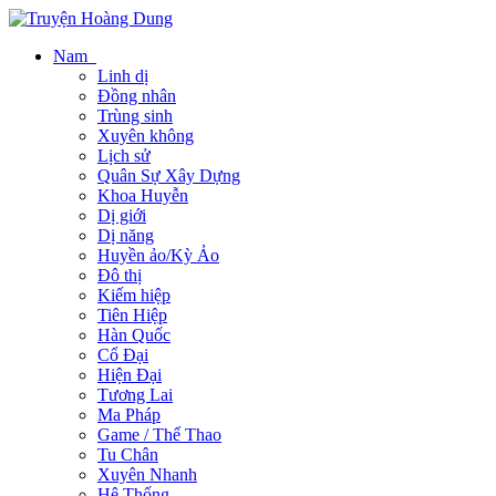
Nam
Linh dị
Đồng nhân
Trùng sinh
Xuyên không
Lịch sử
Quân Sự Xây Dựng
Khoa Huyễn
Dị giới
Dị năng
Huyền ảo/Kỳ Ảo
Đô thị
Kiếm hiệp
Tiên Hiệp
Hàn Quốc
Cổ Đại
Hiện Đại
Tương Lai
Ma Pháp
Game / Thể Thao
Tu Chân
Xuyên Nhanh
Hệ Thống