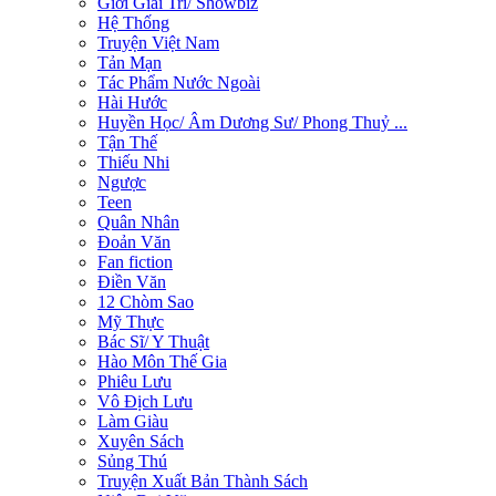
Giới Giải Trí/ Showbiz
Hệ Thống
Truyện Việt Nam
Tản Mạn
Tác Phẩm Nước Ngoài
Hài Hước
Huyền Học/ Âm Dương Sư/ Phong Thuỷ ...
Tận Thế
Thiếu Nhi
Ngược
Teen
Quân Nhân
Đoản Văn
Fan fiction
Điền Văn
12 Chòm Sao
Mỹ Thực
Bác Sĩ/ Y Thuật
Hào Môn Thế Gia
Phiêu Lưu
Vô Địch Lưu
Làm Giàu
Xuyên Sách
Sủng Thú
Truyện Xuất Bản Thành Sách