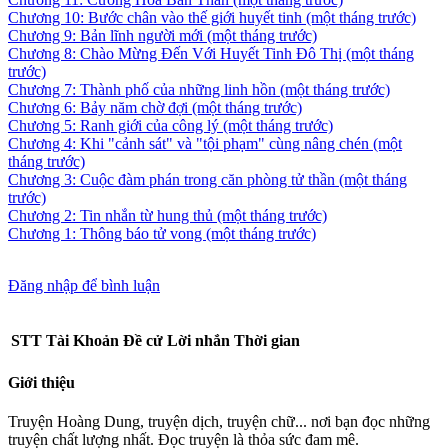
Chương 10: Bước chân vào thế giới huyết tinh
(một tháng trước)
Chương 9: Bản lĩnh người mới
(một tháng trước)
Chương 8: Chào Mừng Đến Với Huyết Tinh Đô Thị
(một tháng
trước)
Chương 7: Thành phố của những linh hồn
(một tháng trước)
Chương 6: Bảy năm chờ đợi
(một tháng trước)
Chương 5: Ranh giới của công lý
(một tháng trước)
Chương 4: Khi "cảnh sát" và "tội phạm" cùng nâng chén
(một
tháng trước)
Chương 3: Cuộc đàm phán trong căn phòng tử thần
(một tháng
trước)
Chương 2: Tin nhắn từ hung thủ
(một tháng trước)
Chương 1: Thông báo tử vong
(một tháng trước)
Đăng nhập để bình luận
STT
Tài Khoản
Đề cử
Lời nhắn
Thời gian
Giới thiệu
Truyện Hoàng Dung, truyện dịch, truyện chữ... nơi bạn đọc những
truyện chất lượng nhất. Đọc truyện là thỏa sức đam mê.