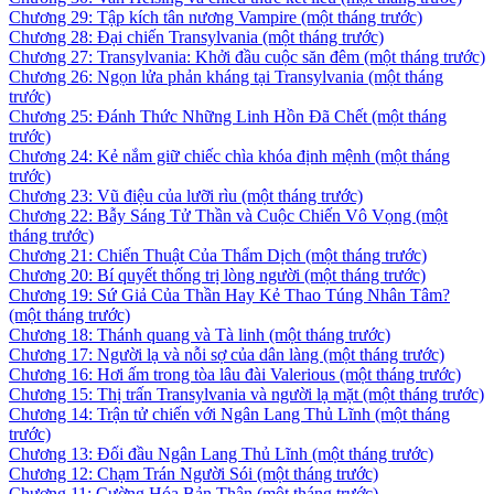
Chương 29: Tập kích tân nương Vampire
(một tháng trước)
Chương 28: Đại chiến Transylvania
(một tháng trước)
Chương 27: Transylvania: Khởi đầu cuộc săn đêm
(một tháng trước)
Chương 26: Ngọn lửa phản kháng tại Transylvania
(một tháng
trước)
Chương 25: Đánh Thức Những Linh Hồn Đã Chết
(một tháng
trước)
Chương 24: Kẻ nắm giữ chiếc chìa khóa định mệnh
(một tháng
trước)
Chương 23: Vũ điệu của lưỡi rìu
(một tháng trước)
Chương 22: Bẫy Sáng Tử Thần và Cuộc Chiến Vô Vọng
(một
tháng trước)
Chương 21: Chiến Thuật Của Thẩm Dịch
(một tháng trước)
Chương 20: Bí quyết thống trị lòng người
(một tháng trước)
Chương 19: Sứ Giả Của Thần Hay Kẻ Thao Túng Nhân Tâm?
(một tháng trước)
Chương 18: Thánh quang và Tà linh
(một tháng trước)
Chương 17: Người lạ và nỗi sợ của dân làng
(một tháng trước)
Chương 16: Hơi ấm trong tòa lâu đài Valerious
(một tháng trước)
Chương 15: Thị trấn Transylvania và người lạ mặt
(một tháng trước)
Chương 14: Trận tử chiến với Ngân Lang Thủ Lĩnh
(một tháng
trước)
Chương 13: Đối đầu Ngân Lang Thủ Lĩnh
(một tháng trước)
Chương 12: Chạm Trán Người Sói
(một tháng trước)
Chương 11: Cường Hóa Bản Thân
(một tháng trước)