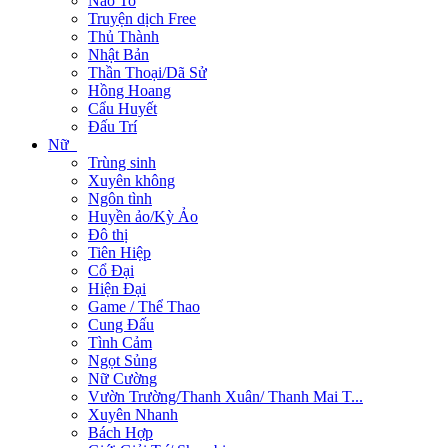
Não To
Truyện dịch Free
Thủ Thành
Nhật Bản
Thần Thoại/Dã Sử
Hồng Hoang
Cẩu Huyết
Đấu Trí
Nữ
Trùng sinh
Xuyên không
Ngôn tình
Huyền ảo/Kỳ Ảo
Đô thị
Tiên Hiệp
Cổ Đại
Hiện Đại
Game / Thể Thao
Cung Đấu
Tình Cảm
Ngọt Sủng
Nữ Cường
Vườn Trường/Thanh Xuân/ Thanh Mai T...
Xuyên Nhanh
Bách Hợp