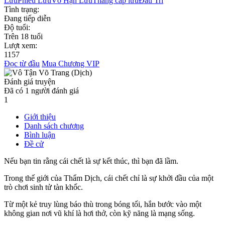
Lưu
Phiêu Lưu
Vô Hạn Lưu
Thăng cấp lưu
Đấu Trí
Tình trạng:
Đang tiếp diễn
Độ tuổi:
Trên 18 tuổi
Lượt xem:
1157
Đọc từ đầu
Mua Chương VIP
Đánh giá truyện
Đã có
1
người đánh giá
1
Giới thiệu
Danh sách chương
Bình luận
Đề cử
Nếu bạn tin rằng cái chết là sự kết thúc, thì bạn đã lầm.
Trong thế giới của Thẩm Dịch, cái chết chỉ là sự khởi đầu của một
trò chơi sinh tử tàn khốc.
Từ một kẻ truy lùng báo thù trong bóng tối, hắn bước vào một
không gian nơi vũ khí là hơi thở, còn kỹ năng là mạng sống.