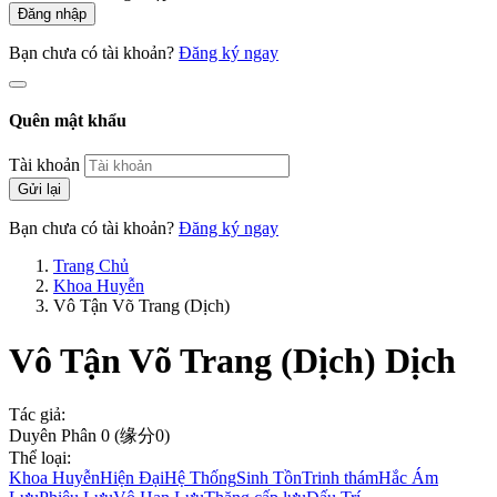
Đăng nhập
Bạn chưa có tài khoản?
Đăng ký ngay
Quên mật khẩu
Tài khoản
Gửi lại
Bạn chưa có tài khoản?
Đăng ký ngay
Trang Chủ
Khoa Huyễn
Vô Tận Võ Trang (Dịch)
Vô Tận Võ Trang (Dịch)
Dịch
Tác giả:
Duyên Phân 0 (缘分0)
Thể loại:
Khoa Huyễn
Hiện Đại
Hệ Thống
Sinh Tồn
Trinh thám
Hắc Ám