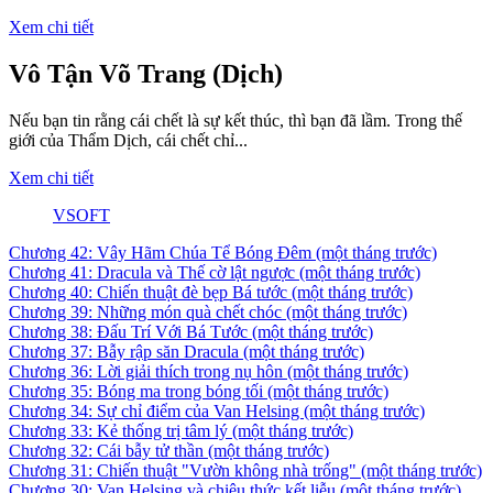
Xem chi tiết
Vô Tận Võ Trang (Dịch)
Nếu bạn tin rằng cái chết là sự kết thúc, thì bạn đã lầm. Trong thế
giới của Thẩm Dịch, cái chết chỉ...
Xem chi tiết
VSOFT
Chương 42: Vây Hãm Chúa Tể Bóng Đêm
(một tháng trước)
Chương 41: Dracula và Thế cờ lật ngược
(một tháng trước)
Chương 40: Chiến thuật đè bẹp Bá tước
(một tháng trước)
Chương 39: Những món quà chết chóc
(một tháng trước)
Chương 38: Đấu Trí Với Bá Tước
(một tháng trước)
Chương 37: Bẫy rập săn Dracula
(một tháng trước)
Chương 36: Lời giải thích trong nụ hôn
(một tháng trước)
Chương 35: Bóng ma trong bóng tối
(một tháng trước)
Chương 34: Sự chỉ điểm của Van Helsing
(một tháng trước)
Chương 33: Kẻ thống trị tâm lý
(một tháng trước)
Chương 32: Cái bẫy tử thần
(một tháng trước)
Chương 31: Chiến thuật "Vườn không nhà trống"
(một tháng trước)
Chương 30: Van Helsing và chiêu thức kết liễu
(một tháng trước)