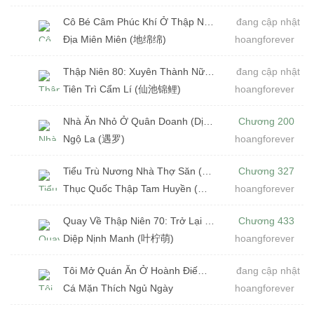
Cô Bé Câm Phúc Khí Ở Thập Niên 70 (Dịch)
đang cập nhật
Địa Miên Miên (地绵绵)
hoangforever
Thập Niên 80: Xuyên Thành Nữ Phụ Kết Hôn Với Nam Phụ Lạnh Lùng (Dịch)
đang cập nhật
Tiên Trì Cẩm Lí (仙池锦鲤)
hoangforever
Nhà Ăn Nhỏ Ở Quân Doanh (Dịch)
Chương 200
Ngộ La (遇罗)
hoangforever
Tiểu Trù Nương Nhà Thợ Săn (Dịch) (Đã Full)
Chương 327
Thục Quốc Thập Tam Huyền (蜀国十三弦)
hoangforever
Quay Về Thập Niên 70: Trở Lại Trước Ngày Bị Vu Oan (Dịch) (Đã Full)
Chương 433
Diệp Nịnh Manh (叶柠萌)
hoangforever
Tôi Mở Quán Ăn Ở Hoành Điếm (Dịch)
đang cập nhật
Cá Mặn Thích Ngủ Ngày
hoangforever