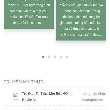
toàn cầu – bất ngờ trọng sinh
chồng chất, gia đình ly tán, và
vào thân xác của một cậu
không còn lối thoát. Trong
thiếu niên 17 tuổi. Trớ trêu
khoảnh khắc cuối cùng khi
thay, cậu lại sinh ra....
gieo mình xuống hồ nước lạnh
giá để tìm giải thoát, anh
không chết mà lại tỉnh dậy....
TRUYỆN MỸ THỰC
Trù Đạo Tu Tiên: Một Bữa Đổi Càn Khôn (Dịch)
đang cập nhật
Huyền Vũ
hoangforever