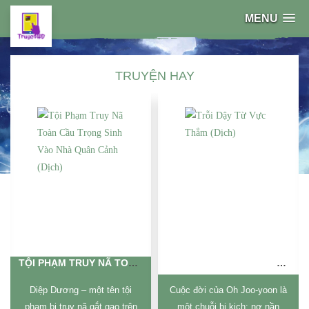
MENU
TRUYỆN HAY
TỘI PHẠM TRUY NÃ TOÀN CẦU TRỌNG SINH VÀO NHÀ QUÂN CẢNH (DỊCH)
TRỖI DẬY TỪ VỰC THẲM (DỊCH)
Diệp Dương – một tên tội
Cuộc đời của Oh Joo-yoon là
phạm bị truy nã gắt gao trên
một chuỗi bi kịch: nợ nần