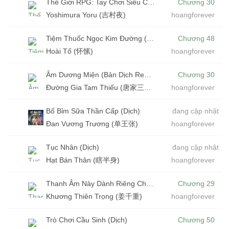
Thế Giới RPG: Tay Chơi Siêu Cấp Ở Antanal (Dịch)
Chương 30
Yoshimura Yoru (吉村夜)
hoangforever
Tiệm Thuốc Ngọc Kim Đường (Dịch)
Chương 48
Hoài Tố (怀愫)
hoangforever
Âm Dương Miện (Bản Dịch Remake)
Chương 30
Đường Gia Tam Thiếu (唐家三少)
hoangforever
Bố Bỉm Sữa Thần Cấp (Dịch)
đang cập nhật
Đan Vương Trương (单王张)
hoangforever
Tục Nhân (Dịch)
đang cập nhật
Hạt Bán Thân (瞎半身)
hoangforever
Thanh Âm Này Dành Riêng Cho Em (Dịch) (Đã Full)
Chương 29
Khương Thiên Trọng (姜千重)
hoangforever
Trò Chơi Cầu Sinh (Dịch)
Chương 50