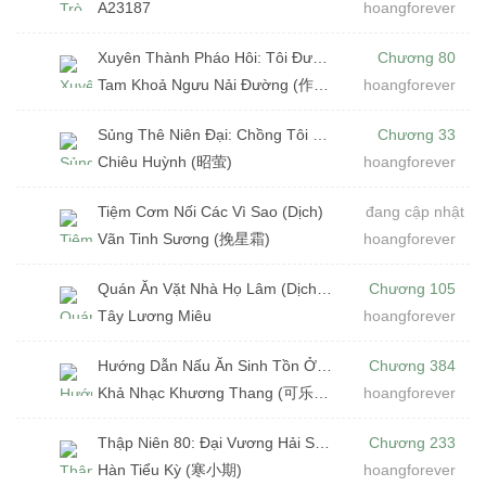
A23187
hoangforever
Xuyên Thành Pháo Hôi: Tôi Được Chồng Quân Nhân Sủng Tới Tận Xương (Dịch)
Chương 80
Tam Khoả Ngưu Nải Đường (作者:三顆牛奶糖)
hoangforever
Sủng Thê Niên Đại: Chồng Tôi Là Đại Ca (Dịch)
Chương 33
Chiêu Huỳnh (昭萤)
hoangforever
Tiệm Cơm Nối Các Vì Sao (Dịch)
đang cập nhật
Vãn Tinh Sương (挽星霜)
hoangforever
Quán Ăn Vặt Nhà Họ Lâm (Dịch) (Đã Full)
Chương 105
Tây Lương Miêu
hoangforever
Hướng Dẫn Nấu Ăn Sinh Tồn Ở Cổ Đại (Dịch) (Đã Full)
Chương 384
Khả Nhạc Khương Thang (可乐姜汤)
hoangforever
Thập Niên 80: Đại Vương Hải Sản Làm Giàu (Dịch) (Đã Full)
Chương 233
Hàn Tiểu Kỳ (寒小期)
hoangforever