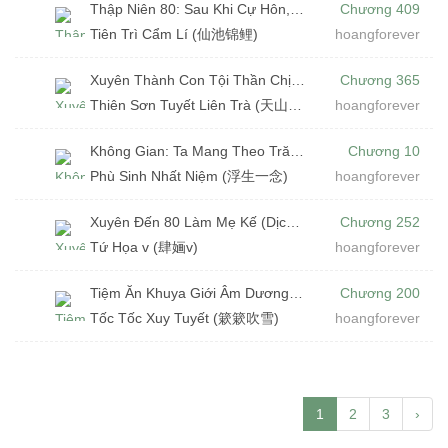
Thập Niên 80: Sau Khi Cự Hôn, Ta Mở Tiệm Cơm Quốc Doanh (Dịch) (Đã Full)
Chương 409
Tiên Trì Cẩm Lí (仙池锦鲤)
hoangforever
Xuyên Thành Con Tội Thần Chịu Lưu Đày: Mang Theo Không Gian Đi Chạy Nạn (Dịch) (Đã Full)
Chương 365
Thiên Sơn Tuyết Liên Trà (天山雪莲茶)
hoangforever
Không Gian: Ta Mang Theo Trăm Tỷ Vật Tư Ở Cổ Đại Chạy Nạn (Dịch)
Chương 10
Phù Sinh Nhất Niệm (浮生一念)
hoangforever
Xuyên Đến 80 Làm Mẹ Kế (Dịch) (Đã Full)
Chương 252
Tứ Họa v (肆婳v)
hoangforever
Tiệm Ăn Khuya Giới Âm Dương (Dịch)
Chương 200
Tốc Tốc Xuy Tuyết (簌簌吹雪)
hoangforever
1
2
3
›