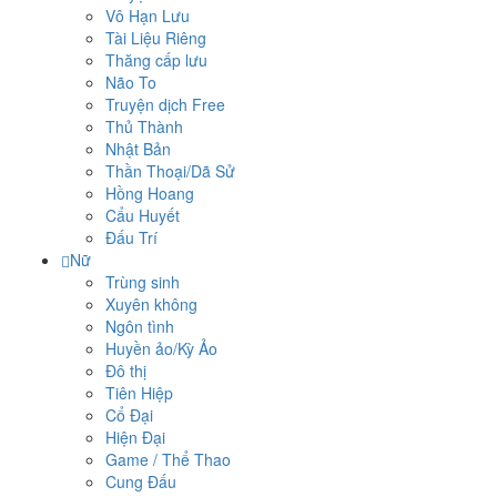
Vô Hạn Lưu
Tài Liệu Riêng
Thăng cấp lưu
Não To
Truyện dịch Free
Thủ Thành
Nhật Bản
Thần Thoại/Dã Sử
Hồng Hoang
Cẩu Huyết
Đấu Trí
Nữ
Trùng sinh
Xuyên không
Ngôn tình
Huyền ảo/Kỳ Ảo
Đô thị
Tiên Hiệp
Cổ Đại
Hiện Đại
Game / Thể Thao
Cung Đấu