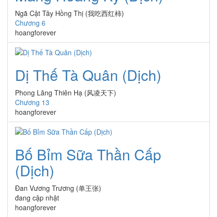
Ngã Cật Tây Hồng Thị (我吃西红柿)
Chương 6
hoangforever
Dị Thế Tà Quân (Dịch)
Phong Lăng Thiên Hạ (风凌天下)
Chương 13
hoangforever
Bố Bỉm Sữa Thần Cấp
(Dịch)
Đan Vương Trương (单王张)
đang cập nhật
hoangforever