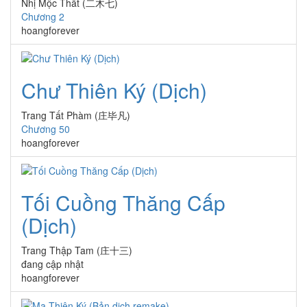
Nhị Mộc Thất (二木七)
Chương 2
hoangforever
Chư Thiên Ký (Dịch)
Trang Tất Phàm (庄毕凡)
Chương 50
hoangforever
Tối Cuồng Thăng Cấp
(Dịch)
Trang Thập Tam (庄十三)
đang cập nhật
hoangforever