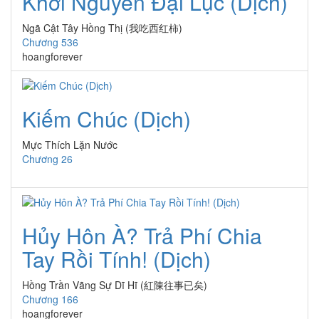
Khởi Nguyên Đại Lục (Dịch)
Ngã Cật Tây Hồng Thị (我吃西红柿)
Chương 536
hoangforever
Kiếm Chúc (Dịch)
Mực Thích Lặn Nước
Chương 26
Hủy Hôn À? Trả Phí Chia
Tay Rồi Tính! (Dịch)
Hồng Trần Vãng Sự Dĩ Hĩ (紅陳往事已矣)
Chương 166
hoangforever