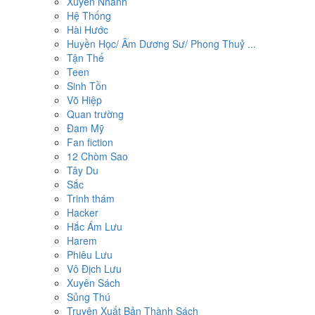
Xuyên Nhanh
Hệ Thống
Hài Hước
Huyền Học/ Âm Dương Sư/ Phong Thuỷ ...
Tận Thế
Teen
Sinh Tồn
Võ Hiệp
Quan trường
Đam Mỹ
Fan fiction
12 Chòm Sao
Tây Du
Sắc
Trinh thám
Hacker
Hắc Ám Lưu
Harem
Phiêu Lưu
Vô Địch Lưu
Xuyên Sách
Sủng Thú
Truyện Xuất Bản Thành Sách