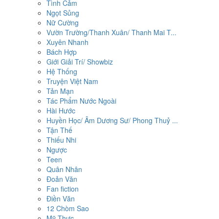
Tình Cảm
Ngọt Sủng
Nữ Cường
Vườn Trường/Thanh Xuân/ Thanh Mai T...
Xuyên Nhanh
Bách Hợp
Giới Giải Trí/ Showbiz
Hệ Thống
Truyện Việt Nam
Tản Mạn
Tác Phẩm Nước Ngoài
Hài Hước
Huyền Học/ Âm Dương Sư/ Phong Thuỷ ...
Tận Thế
Thiếu Nhi
Ngược
Teen
Quân Nhân
Đoản Văn
Fan fiction
Điền Văn
12 Chòm Sao
Mỹ Thực