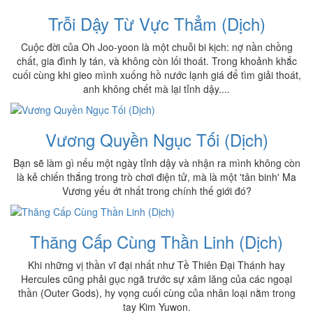
Trỗi Dậy Từ Vực Thẳm (Dịch)
Cuộc đời của Oh Joo-yoon là một chuỗi bi kịch: nợ nần chồng
chất, gia đình ly tán, và không còn lối thoát. Trong khoảnh khắc
cuối cùng khi gieo mình xuống hồ nước lạnh giá để tìm giải thoát,
anh không chết mà lại tỉnh dậy....
Vương Quyền Ngục Tối (Dịch)
Bạn sẽ làm gì nếu một ngày tỉnh dậy và nhận ra mình không còn
là kẻ chiến thắng trong trò chơi điện tử, mà là một 'tân binh' Ma
Vương yếu ớt nhất trong chính thế giới đó?
Thăng Cấp Cùng Thần Linh (Dịch)
Khi những vị thần vĩ đại nhất như Tề Thiên Đại Thánh hay
Hercules cũng phải gục ngã trước sự xâm lăng của các ngoại
thần (Outer Gods), hy vọng cuối cùng của nhân loại nằm trong
tay Kim Yuwon.