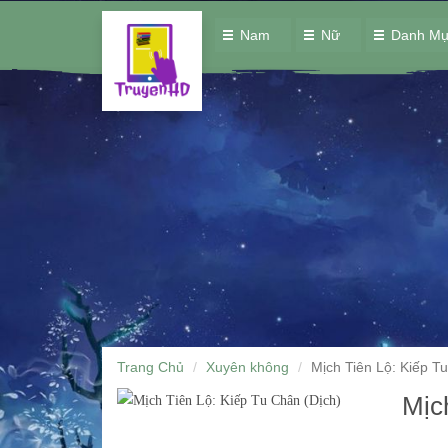
Nam
Nữ
Danh M
Trang Chủ
Xuyên không
Mịch Tiên Lộ: Kiếp T
Mịc