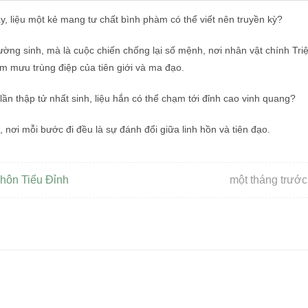
y, liệu một kẻ mang tư chất bình phàm có thể viết nên truyền kỳ?
rường sinh, mà là cuộc chiến chống lại số mệnh, nơi nhân vật chính Tri
 âm mưu trùng điệp của tiên giới và ma đạo.
ần thập tử nhất sinh, liệu hắn có thể chạm tới đỉnh cao vinh quang?
 nơi mỗi bước đi đều là sự đánh đổi giữa linh hồn và tiên đạo.
hôn Tiểu Đỉnh
một tháng trước