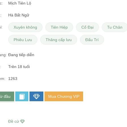
c:
Mịch Tiên Lộ
:
Hà Bất Ngữ
i:
Xuyên không
Tiên Hiệp
Cổ Đại
Tu Chân
Phiêu Lưu
Thăng cấp lưu
Đấu Trí
ạng:
Đang tiếp diễn
:
Trên 18 tuổi
em:
1263
từ đầu
Mua Chương VIP
Đề cử