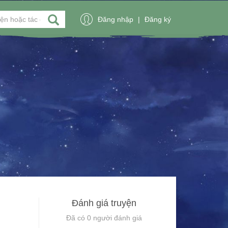
Đăng nhập
|
Đăng ký
Đánh giá truyện
Đã có
0
người đánh giá