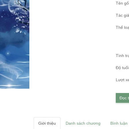
Tên gố
Tác giả
Thể loạ
Tình tr
Độ tuổi
Lượt x
Đọc 
Giới thiệu
Danh sách chương
Bình luận