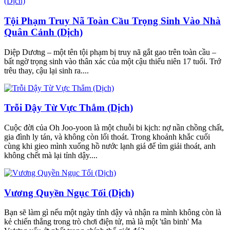
Tội Phạm Truy Nã Toàn Cầu Trọng Sinh Vào Nhà
Quân Cảnh (Dịch)
Diệp Dương – một tên tội phạm bị truy nã gắt gao trên toàn cầu –
bất ngờ trọng sinh vào thân xác của một cậu thiếu niên 17 tuổi. Trớ
trêu thay, cậu lại sinh ra....
Trỗi Dậy Từ Vực Thẳm (Dịch)
Cuộc đời của Oh Joo-yoon là một chuỗi bi kịch: nợ nần chồng chất,
gia đình ly tán, và không còn lối thoát. Trong khoảnh khắc cuối
cùng khi gieo mình xuống hồ nước lạnh giá để tìm giải thoát, anh
không chết mà lại tỉnh dậy....
Vương Quyền Ngục Tối (Dịch)
Bạn sẽ làm gì nếu một ngày tỉnh dậy và nhận ra mình không còn là
kẻ chiến thắng trong trò chơi điện tử, mà là một 'tân binh' Ma