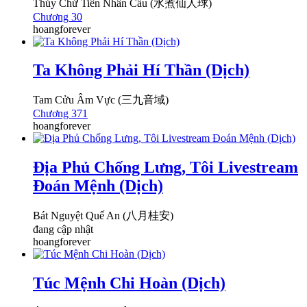
Thủy Chử Tiên Nhân Cầu (水煮仙人球)
Chương 30
hoangforever
Ta Không Phải Hí Thần (Dịch)
Tam Cửu Âm Vực (三九音域)
Chương 371
hoangforever
Địa Phủ Chống Lưng, Tôi Livestream
Đoán Mệnh (Dịch)
Bát Nguyệt Quế An (八月桂安)
đang cập nhật
hoangforever
Túc Mệnh Chi Hoàn (Dịch)