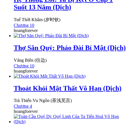
Suốt 13 Năm (Dịch)
Tuế Thời Khâm (岁时钦)
Chương 10
hoangforever
Thợ Săn Quỷ: Pháo Đài Bí Mật (Dịch)
Vãng Biên (往边)
Chương 10
hoangforever
Thoát Khỏi Mật Thất Vô Hạn (Dịch)
Trà Thiển Vu Ngôn (茶浅芜言)
Chương 4
hoangforever