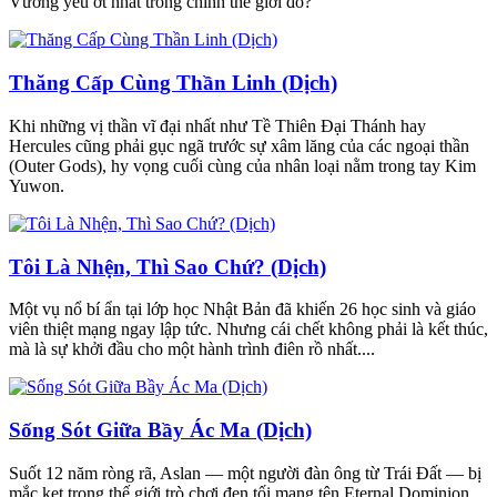
Vương yếu ớt nhất trong chính thế giới đó?
Thăng Cấp Cùng Thần Linh (Dịch)
Khi những vị thần vĩ đại nhất như Tề Thiên Đại Thánh hay
Hercules cũng phải gục ngã trước sự xâm lăng của các ngoại thần
(Outer Gods), hy vọng cuối cùng của nhân loại nằm trong tay Kim
Yuwon.
Tôi Là Nhện, Thì Sao Chứ? (Dịch)
Một vụ nổ bí ẩn tại lớp học Nhật Bản đã khiến 26 học sinh và giáo
viên thiệt mạng ngay lập tức. Nhưng cái chết không phải là kết thúc,
mà là sự khởi đầu cho một hành trình điên rồ nhất....
Sống Sót Giữa Bầy Ác Ma (Dịch)
Suốt 12 năm ròng rã, Aslan — một người đàn ông từ Trái Đất — bị
mắc kẹt trong thế giới trò chơi đen tối mang tên Eternal Dominion....