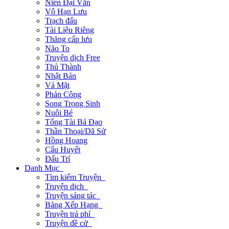
Niên Đại Văn
Vô Hạn Lưu
Trạch đấu
Tài Liệu Riêng
Thăng cấp lưu
Não To
Truyện dịch Free
Thủ Thành
Nhật Bản
Vả Mặt
Phản Công
Song Trọng Sinh
Nuôi Bé
Tổng Tài Bá Đạo
Thần Thoại/Dã Sử
Hồng Hoang
Cẩu Huyết
Đấu Trí
Danh Mục
Tìm kiếm Truyện
Truyện dịch
Truyện sáng tác
Bảng Xếp Hạng
Truyện trả phí
Truyện đề cử