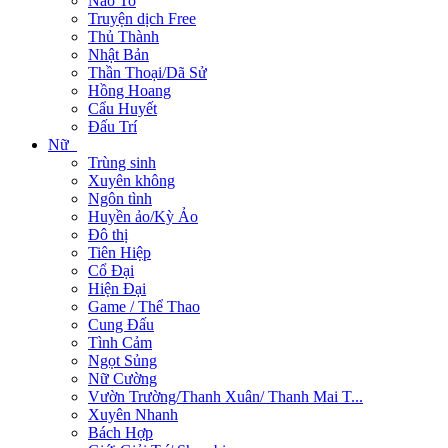
Não To
Truyện dịch Free
Thủ Thành
Nhật Bản
Thần Thoại/Dã Sử
Hồng Hoang
Cẩu Huyết
Đấu Trí
Nữ
Trùng sinh
Xuyên không
Ngôn tình
Huyền ảo/Kỳ Ảo
Đô thị
Tiên Hiệp
Cổ Đại
Hiện Đại
Game / Thể Thao
Cung Đấu
Tình Cảm
Ngọt Sủng
Nữ Cường
Vườn Trường/Thanh Xuân/ Thanh Mai T...
Xuyên Nhanh
Bách Hợp