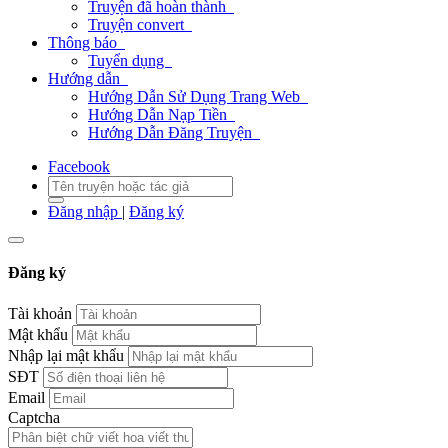
Truyện đã hoàn thành
Truyện convert
Thông báo
Tuyển dụng
Hướng dẫn
Hướng Dẫn Sử Dụng Trang Web
Hướng Dẫn Nạp Tiền
Hướng Dẫn Đăng Truyện
Facebook
Đăng nhập
|
Đăng ký
Đăng ký
Tài khoản
Mật khẩu
Nhập lại mật khẩu
SĐT
Email
Captcha