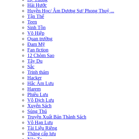
Hài Hước
Huyền Học/ Âm Dương Sư/ Phong Thuỷ ...
Tận Thế
Teen
Sinh Tồn
Võ Hiệp
Quan trường
Đam Mỹ
Fan fiction
12 Chòm Sao
Tây Du
Sắc
Trinh thám
Hacker
Hắc Ám Lưu
Harem
Phiêu Lưu
Vô Địch Lưu
Xuyên Sách
Sủng Thú
Truyện Xuất Bản Thành Sách
Vô Hạn Lưu
Tài Liệu Riêng
Thăng cấp lưu