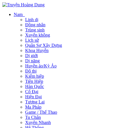
Nam
Linh dị
Đồng nhân
Trùng sinh
Xuyên không
Lịch sử
Quân Sự Xây Dựng
Khoa Huyễn
Dị giới
Dị năng
Huyền ảo/Kỳ Ảo
Đô thị
Kiếm hiệp
Tiên Hiệp
Hàn Quốc
Cổ Đại
Hiện Đại
Tương Lai
Ma Pháp
Game / Thể Thao
Tu Chân
Xuyên Nhanh
Hệ Thống