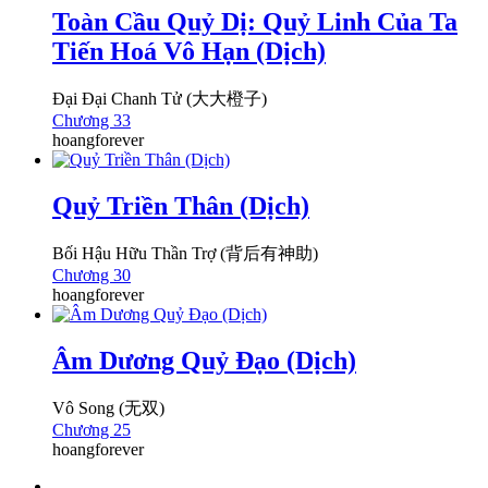
Toàn Cầu Quỷ Dị: Quỷ Linh Của Ta
Tiến Hoá Vô Hạn (Dịch)
Đại Đại Chanh Tử (大大橙子)
Chương 33
hoangforever
Quỷ Triền Thân (Dịch)
Bối Hậu Hữu Thần Trợ (背后有神助)
Chương 30
hoangforever
Âm Dương Quỷ Đạo (Dịch)
Vô Song (无双)
Chương 25
hoangforever