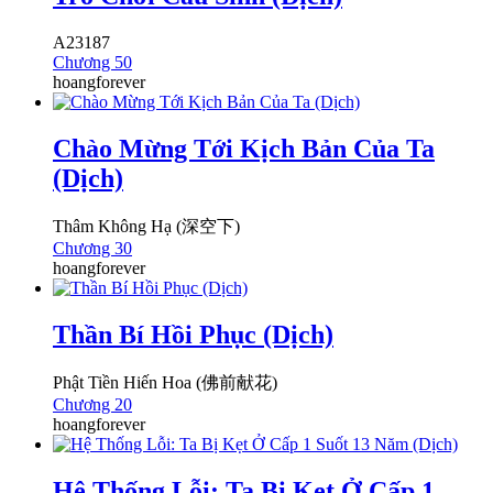
A23187
Chương 50
hoangforever
Chào Mừng Tới Kịch Bản Của Ta
(Dịch)
Thâm Không Hạ (深空下)
Chương 30
hoangforever
Thần Bí Hồi Phục (Dịch)
Phật Tiền Hiến Hoa (佛前献花)
Chương 20
hoangforever
Hệ Thống Lỗi: Ta Bị Kẹt Ở Cấp 1