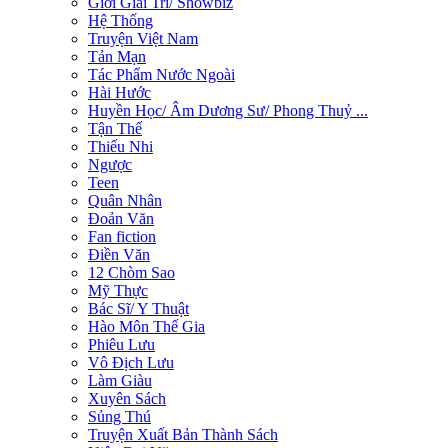
Giới Giải Trí/ Showbiz
Hệ Thống
Truyện Việt Nam
Tản Mạn
Tác Phẩm Nước Ngoài
Hài Hước
Huyền Học/ Âm Dương Sư/ Phong Thuỷ ...
Tận Thế
Thiếu Nhi
Ngược
Teen
Quân Nhân
Đoản Văn
Fan fiction
Điền Văn
12 Chòm Sao
Mỹ Thực
Bác Sĩ/ Y Thuật
Hào Môn Thế Gia
Phiêu Lưu
Vô Địch Lưu
Làm Giàu
Xuyên Sách
Sủng Thú
Truyện Xuất Bản Thành Sách