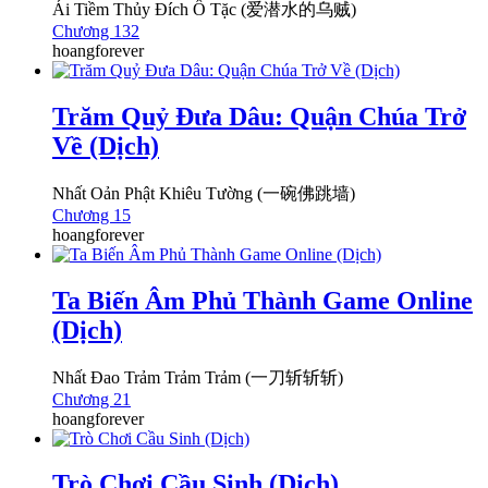
Ái Tiềm Thủy Đích Ô Tặc (爱潜水的乌贼)
Chương 132
hoangforever
Trăm Quỷ Đưa Dâu: Quận Chúa Trở
Về (Dịch)
Nhất Oản Phật Khiêu Tường (一碗佛跳墙)
Chương 15
hoangforever
Ta Biến Âm Phủ Thành Game Online
(Dịch)
Nhất Đao Trảm Trảm Trảm (一刀斩斩斩)
Chương 21
hoangforever
Trò Chơi Cầu Sinh (Dịch)