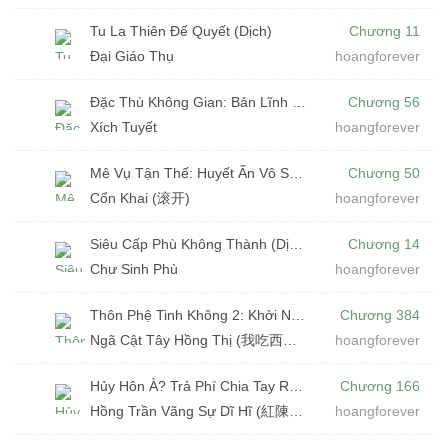
Tu La Thiên Đế Quyết (Dịch)
Chương 11
Đại Giáo Thụ
hoangforever
Đặc Thù Không Gian: Bản Lĩnh Bá Chủ (Dịch)
Chương 56
Xích Tuyết
hoangforever
Mê Vụ Tận Thế: Huyết Ấn Vô Song (Dịch)
Chương 50
Cổn Khai (滚开)
hoangforever
Siêu Cấp Phù Không Thành (Dịch)
Chương 14
Chư Sinh Phù
hoangforever
Thôn Phệ Tinh Không 2: Khởi Nguyên Đại Lục (Dịch)
Chương 384
Ngã Cật Tây Hồng Thị (我吃西红柿)
hoangforever
Hủy Hôn À? Trả Phí Chia Tay Rồi Tính! (Dịch)
Chương 166
Hồng Trần Vãng Sự Dĩ Hĩ (紅陳往事已矣)
hoangforever