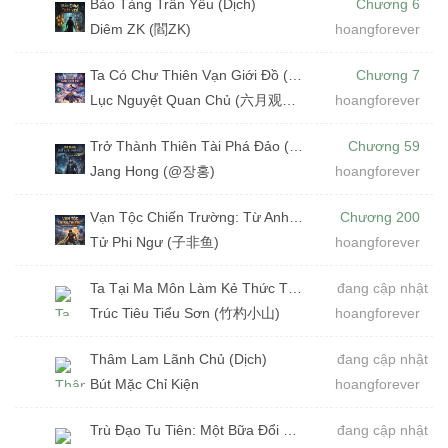
Bảo Tàng Trấn Yêu (Dịch)
Chương 6
Diêm ZK (閻ZK)
hoangforever
Ta Có Chư Thiên Vạn Giới Đồ (Dịch)
Chương 7
Lục Nguyệt Quan Chủ (六月观主)
hoangforever
Trở Thành Thiên Tài Phá Đảo (Dịch)
Chương 59
Jang Hong (@장홍)
hoangforever
Vạn Tộc Chiến Trường: Từ Anh Hùng F Cấp Đến Vô Địch Vạn Tộc (Dịch)
Chương 200
Tử Phi Ngư (子非鱼)
hoangforever
Ta Tại Ma Môn Làm Kẻ Thức Thời (Dịch)
đang cập nhật
Trúc Tiêu Tiểu Sơn (竹杓小山)
hoangforever
Thâm Lam Lãnh Chủ (Dịch)
đang cập nhật
Bút Mặc Chỉ Kiện
hoangforever
Trù Đạo Tu Tiên: Một Bữa Đổi Càn Khôn (Dịch)
đang cập nhật