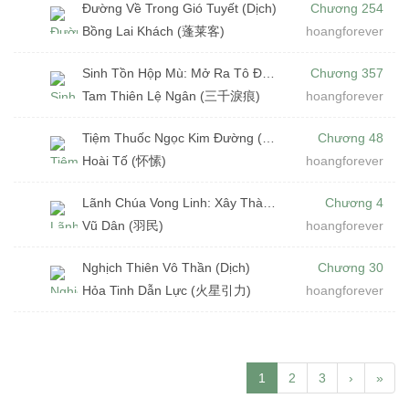
Đường Về Trong Gió Tuyết (Dịch)
Chương 254
Bồng Lai Khách (蓬莱客)
hoangforever
Sinh Tồn Hộp Mù: Mở Ra Tô Đắc Kỷ Nghịch Thiên (Dịch)
Chương 357
Tam Thiên Lệ Ngân (三千淚痕)
hoangforever
Tiệm Thuốc Ngọc Kim Đường (Dịch)
Chương 48
Hoài Tố (怀愫)
hoangforever
Lãnh Chúa Vong Linh: Xây Thành Trên Xác Chết (Dịch)
Chương 4
Vũ Dân (羽民)
hoangforever
Nghịch Thiên Vô Thần (Dịch)
Chương 30
Hỏa Tinh Dẫn Lực (火星引力)
hoangforever
1
2
3
›
»