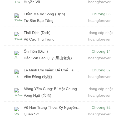
Huyền Vũ
hoangforever
Thần Ma Vô Song (Dịch)
Chương 63
Tư Sản Bạo Tăng
hoangforever
Thái Dịch (Dịch)
đang cập nhật
Vô Cực Thu Trung
hoangforever
Ôn Tiên (Dịch)
Chương 14
Hắc Sơn Lão Quỷ (黑山老鬼)
hoangforever
Lê Minh Chi Kiếm: Đế Chế Tái Sinh (Dịch)
Chương 52
Viễn Đồng (远瞳)
hoangforever
Mộng Yểm Cung: Bí Mật Chung Gia (Dịch)
đang cập nhật
Vong Ngữ (忘语)
hoangforever
Vô Hạn Trang Thực: Kỷ Nguyên Sinh Tồn (Dịch)
Chương 92
Quân Sở
hoangforever