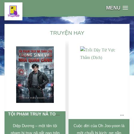
MENU
TRUYỆN HAY
TỘI PHẠM TRUY NÃ TOÀN CẦU TRỌNG SINH VÀO NHÀ QUÂN CẢNH (DỊCH)
TRỖI DẬY TỪ VỰC THẲM (DỊCH)
Diệp Dương – một tên tội
Cuộc đời của Oh Joo-yoon là
phạm bị truy nã gắt gao trên
một chuỗi bi kịch: nợ nần