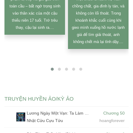
toàn cầu – bất ngờ trọng sinh
chồng chất, gia đình ly tán, và
vào thân xác của một cậu
không còn lối thoát. Trong
thiếu niên 17 tuổi. Trớ trêu
khoảnh khắc cuối cùng khi
thay, cậu lại sinh ra....
gieo mình xuống hồ nước lạnh
giá để tìm giải thoát, anh
không chết mà lại tỉnh dậy....
TRUYỆN HUYỀN ẢO/KỲ ẢO
Lương Ngày Một Vạn: Ta Làm Bảo Vệ Đêm Tại Bảo Tàng Tà Thần (Dịch)
Chương 50
Nhật Cửu Cựu Tửu
hoangforever