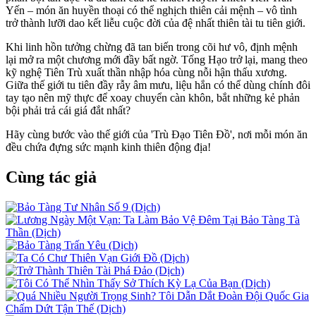
Yến – món ăn huyền thoại có thể nghịch thiên cải mệnh – vô tình
trở thành lưỡi dao kết liễu cuộc đời của đệ nhất thiên tài tu tiên giới.
Khi linh hồn tưởng chừng đã tan biến trong cõi hư vô, định mệnh
lại mở ra một chương mới đầy bất ngờ. Tống Hạo trở lại, mang theo
kỹ nghệ Tiên Trù xuất thần nhập hóa cùng nỗi hận thấu xương.
Giữa thế giới tu tiên đầy rẫy âm mưu, liệu hắn có thể dùng chính đôi
tay tạo nên mỹ thực để xoay chuyển càn khôn, bắt những kẻ phản
bội phải trả cái giá đắt nhất?
Hãy cùng bước vào thế giới của 'Trù Đạo Tiên Đồ', nơi mỗi món ăn
đều chứa đựng sức mạnh kinh thiên động địa!
Cùng tác giả