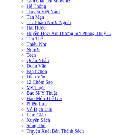
Giới Giải Trí/ Showbiz
Hệ Thống
Truyện Việt Nam
Tản Mạn
Tác Phẩm Nước Ngoài
Hài Hước
Huyền Học/ Âm Dương Sư/ Phong Thuỷ ...
Tận Thế
Thiếu Nhi
Ngược
Teen
Quân Nhân
Đoản Văn
Fan fiction
Điền Văn
12 Chòm Sao
Mỹ Thực
Bác Sĩ/ Y Thuật
Hào Môn Thế Gia
Phiêu Lưu
Vô Địch Lưu
Làm Giàu
Xuyên Sách
Sủng Thú
Truyện Xuất Bản Thành Sách