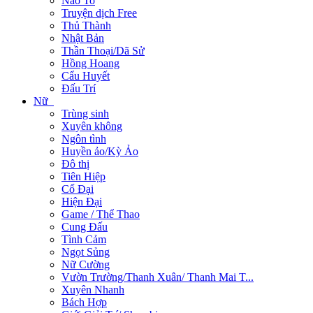
Não To
Truyện dịch Free
Thủ Thành
Nhật Bản
Thần Thoại/Dã Sử
Hồng Hoang
Cẩu Huyết
Đấu Trí
Nữ
Trùng sinh
Xuyên không
Ngôn tình
Huyền ảo/Kỳ Ảo
Đô thị
Tiên Hiệp
Cổ Đại
Hiện Đại
Game / Thể Thao
Cung Đấu
Tình Cảm
Ngọt Sủng
Nữ Cường
Vườn Trường/Thanh Xuân/ Thanh Mai T...
Xuyên Nhanh
Bách Hợp