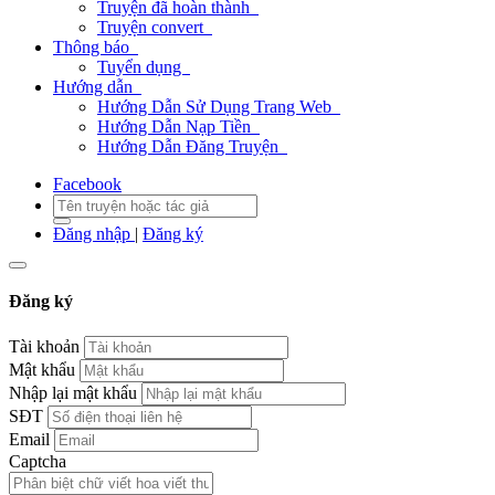
Truyện đã hoàn thành
Truyện convert
Thông báo
Tuyển dụng
Hướng dẫn
Hướng Dẫn Sử Dụng Trang Web
Hướng Dẫn Nạp Tiền
Hướng Dẫn Đăng Truyện
Facebook
Đăng nhập
|
Đăng ký
Đăng ký
Tài khoản
Mật khẩu
Nhập lại mật khẩu
SĐT
Email
Captcha