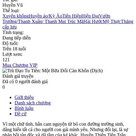
Huyền Vũ
Thể loại:
Xuyên không
Huyền ảo/Kỳ Ảo
Tiên Hiệp
Hiện Đại
Vườn
Trường/Thanh Xuân/ Thanh Mai Trúc Mã
Hài Hước
Mỹ Thực
Thăng
cấp lưu
Tình trạng:
Đang tiếp diễn
Độ tuổi:
Trên 18 tuổi
Lượt xem:
121
Mua Chương VIP
Đánh giá truyện
Đã có
0
người đánh giá
0
Giới thiệu
Danh sách chương
Bình luận
Đề cử
Vì một chữ tình, hắn cam nguyện từ bỏ con đường trường sinh,
dâng hiến tất cả cho người con gái mình yêu. Nhưng đổi lại, là sự
phản bội tàn độc và dã tâm của kẻ khác. Huyền Thiên Tiên Trân