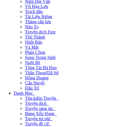
Niên Đại Văn
Vô Hạn Lưu
Trạch đấu
Tài Liệu Riêng
Thăng cấp lưu
Não To
Truyện dịch Free
Thủ Thành
Nhật Bản
Vả Mặt
Phản Công
Song Trọng Sinh
Nuôi Bé
Tổng Tài Bá Đạo
Thần Thoại/Dã Sử
Hồng Hoang
Cẩu Huyết
Đấu Trí
Danh Mục
Tìm kiếm Truyện
Truyện dịch
Truyện sáng tác
Bảng Xếp Hạng
Truyện trả phí
Truyện đề cử