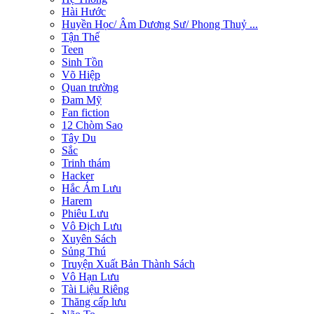
Hài Hước
Huyền Học/ Âm Dương Sư/ Phong Thuỷ ...
Tận Thế
Teen
Sinh Tồn
Võ Hiệp
Quan trường
Đam Mỹ
Fan fiction
12 Chòm Sao
Tây Du
Sắc
Trinh thám
Hacker
Hắc Ám Lưu
Harem
Phiêu Lưu
Vô Địch Lưu
Xuyên Sách
Sủng Thú
Truyện Xuất Bản Thành Sách
Vô Hạn Lưu
Tài Liệu Riêng
Thăng cấp lưu