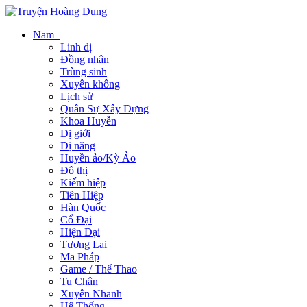
Nam
Linh dị
Đồng nhân
Trùng sinh
Xuyên không
Lịch sử
Quân Sự Xây Dựng
Khoa Huyễn
Dị giới
Dị năng
Huyền ảo/Kỳ Ảo
Đô thị
Kiếm hiệp
Tiên Hiệp
Hàn Quốc
Cổ Đại
Hiện Đại
Tương Lai
Ma Pháp
Game / Thể Thao
Tu Chân
Xuyên Nhanh
Hệ Thống