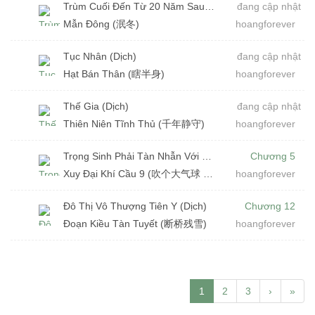
Trùm Cuối Đến Từ 20 Năm Sau (Dịch)
đang cập nhật
Mẫn Đông (泯冬)
hoangforever
Tục Nhân (Dịch)
đang cập nhật
Hạt Bán Thân (瞎半身)
hoangforever
Thế Gia (Dịch)
đang cập nhật
Thiên Niên Tĩnh Thủ (千年静守)
hoangforever
Trọng Sinh Phải Tàn Nhẫn Với Chính Mình (Dịch)
Chương 5
Xuy Đại Khí Cầu 9 (吹个大气球 9)
hoangforever
Đô Thị Vô Thượng Tiên Y (Dịch)
Chương 12
Đoạn Kiều Tàn Tuyết (断桥残雪)
hoangforever
1
2
3
›
»