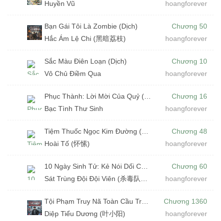
Huyền Vũ
hoangforever
Bạn Gái Tôi Là Zombie (Dịch)
Chương 50
Hắc Ám Lệ Chi (黑暗荔枝)
hoangforever
Sắc Màu Điên Loạn (Dịch)
Chương 10
Vô Chủ Điềm Qua
hoangforever
Phục Thành: Lời Mời Của Quỷ (Dịch)
Chương 16
Bạc Tình Thư Sinh
hoangforever
Tiệm Thuốc Ngọc Kim Đường (Dịch)
Chương 48
Hoài Tố (怀愫)
hoangforever
10 Ngày Sinh Tử: Kẻ Nói Dối Cuối Cùng (Dịch)
Chương 60
Sát Trùng Đội Đội Viên (杀毒队队员)
hoangforever
Tội Phạm Truy Nã Toàn Cầu Trọng Sinh Vào Nhà Quân Cảnh (Dịch)
Chương 1360
Diệp Tiểu Dương (叶小阳)
hoangforever