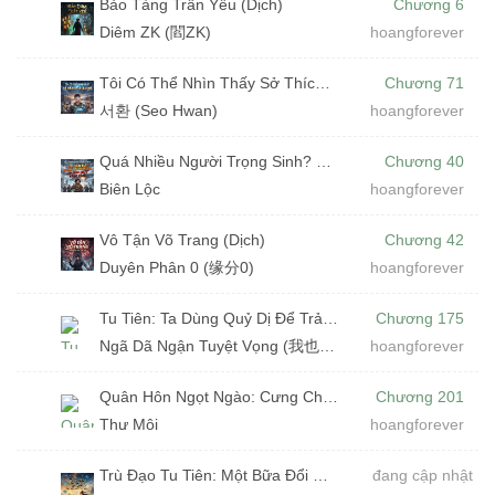
Bảo Tàng Trấn Yêu (Dịch)
Chương 6
Diêm ZK (閻ZK)
hoangforever
Tôi Có Thể Nhìn Thấy Sở Thích Kỳ Lạ Của Bạn (Dịch)
Chương 71
서환 (Seo Hwan)
hoangforever
Quá Nhiều Người Trọng Sinh? Tôi Dẫn Dắt Đoàn Đội Quốc Gia Chấm Dứt Tận Thế (Dịch)
Chương 40
Biên Lộc
hoangforever
Vô Tận Võ Trang (Dịch)
Chương 42
Duyên Phân 0 (缘分0)
hoangforever
Tu Tiên: Ta Dùng Quỷ Dị Để Trả Nghiệp (Dịch)
Chương 175
Ngã Dã Ngận Tuyệt Vọng (我也很绝望)
hoangforever
Quân Hôn Ngọt Ngào: Cưng Chiều Vợ Yêu Trọng Sinh (Dịch)
Chương 201
Thư Môi
hoangforever
Trù Đạo Tu Tiên: Một Bữa Đổi Càn Khôn (Dịch)
đang cập nhật