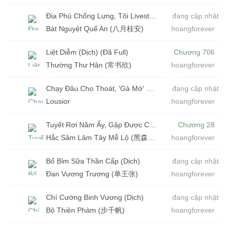
Địa Phủ Chống Lưng, Tôi Livestream Đoán Mệnh (Dịch)
đang cập nhật
Bát Nguyệt Quế An (八月桂安)
hoangforever
Liệt Diễm (Dịch) (Đã Full)
Chương 706
Thường Thư Hân (常书欣)
hoangforever
Chạy Đâu Cho Thoát, 'Gà Mờ' Của Anh (Dịch)
đang cập nhật
Lousior
hoangforever
Tuyết Rơi Năm Ấy, Gặp Được Chấp Chính Quan Của Tôi (Dịch)
Chương 28
Hắc Sâm Lâm Tây Mễ Lộ (黑森林西米露)
hoangforever
Bố Bỉm Sữa Thần Cấp (Dịch)
đang cập nhật
Đan Vương Trương (单王张)
hoangforever
Chí Cường Binh Vương (Dịch)
đang cập nhật
Bộ Thiên Phàm (步千帆)
hoangforever