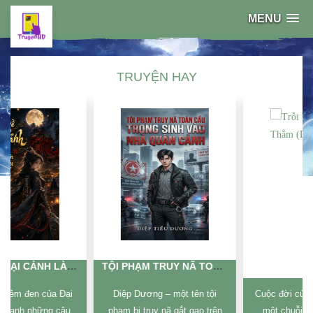
MENU
TRUYỆN HAY
TỘI PHẠM TRUY NÃ TOÀN CẦU TRỌNG SINH VÀO NHÀ QUÂN CẢNH (DỊCH)
TRỖI DẬY TỪ VỰC THẲM (DỊCH)
Diệp Dương – một tên tội
Cuộc đời của Oh Joo-yoon là
phạm bị truy nã gắt gao trên
một chuỗi bi kịch: nợ nần