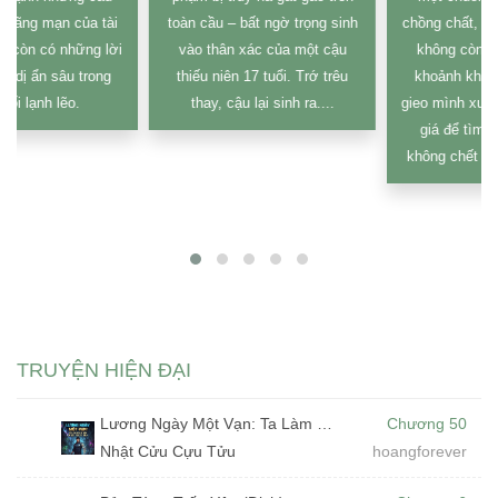
toàn cầu – bất ngờ trọng sinh
chồng chất, gia đình ly tán, và
vào thân xác của một cậu
không còn lối thoát. Trong
thiếu niên 17 tuổi. Trớ trêu
khoảnh khắc cuối cùng khi
thay, cậu lại sinh ra....
gieo mình xuống hồ nước lạnh
giá để tìm giải thoát, anh
không chết mà lại tỉnh dậy....
TRUYỆN HIỆN ĐẠI
Lương Ngày Một Vạn: Ta Làm Bảo Vệ Đêm Tại Bảo Tàng Tà Thần (Dịch)
Chương 50
Nhật Cửu Cựu Tửu
hoangforever