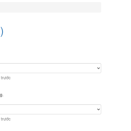
)
 trước
g.
 trước