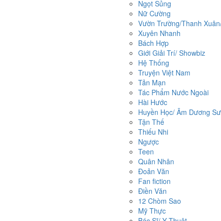
Ngọt Sủng
Nữ Cường
Vườn Trường/Thanh Xuân/ 
Xuyên Nhanh
Bách Hợp
Giới Giải Trí/ Showbiz
Hệ Thống
Truyện Việt Nam
Tản Mạn
Tác Phẩm Nước Ngoài
Hài Hước
Huyền Học/ Âm Dương Sư/
Tận Thế
Thiếu Nhi
Ngược
Teen
Quân Nhân
Đoản Văn
Fan fiction
Điền Văn
12 Chòm Sao
Mỹ Thực
Bác Sĩ/ Y Thuật