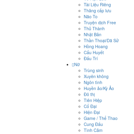
Tài Liệu Riêng
Thăng cấp lưu
Não To
Truyện dịch Free
Thủ Thành
Nhật Bản
Thần Thoại/Dã Sử
Hồng Hoang
Cẩu Huyết
Đấu Trí
Nữ
Trùng sinh
Xuyên không
Ngôn tình
Huyền ảo/Kỳ Ảo
Đô thị
Tiên Hiệp
Cổ Đại
Hiện Đại
Game / Thể Thao
Cung Đấu
Tình Cảm