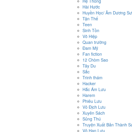
Hệ Thống
Hài Hước
Huyền Học/ Âm Dương Sư/
Tận Thế
Teen
Sinh Tồn
Võ Hiệp
Quan trường
Đam Mỹ
Fan fiction
12 Chòm Sao
Tây Du
Sắc
Trinh thám
Hacker
Hắc Ám Lưu
Harem
Phiêu Lưu
Vô Địch Lưu
Xuyên Sách
Sủng Thú
Truyện Xuất Bản Thành S
Vô Hạn Lưu