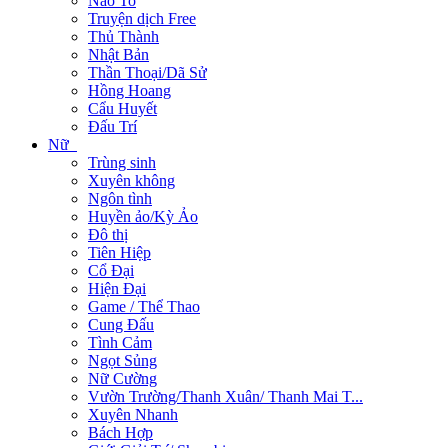
Não To
Truyện dịch Free
Thủ Thành
Nhật Bản
Thần Thoại/Dã Sử
Hồng Hoang
Cẩu Huyết
Đấu Trí
Nữ
Trùng sinh
Xuyên không
Ngôn tình
Huyền ảo/Kỳ Ảo
Đô thị
Tiên Hiệp
Cổ Đại
Hiện Đại
Game / Thể Thao
Cung Đấu
Tình Cảm
Ngọt Sủng
Nữ Cường
Vườn Trường/Thanh Xuân/ Thanh Mai T...
Xuyên Nhanh
Bách Hợp