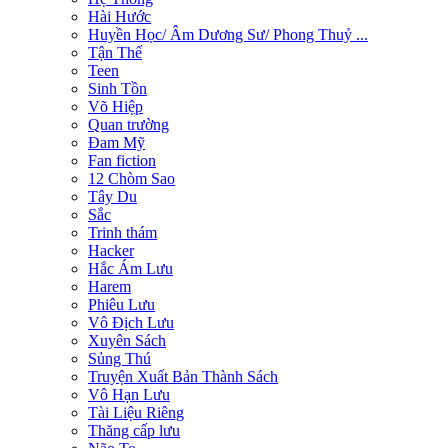
Hài Hước
Huyền Học/ Âm Dương Sư/ Phong Thuỷ ...
Tận Thế
Teen
Sinh Tồn
Võ Hiệp
Quan trường
Đam Mỹ
Fan fiction
12 Chòm Sao
Tây Du
Sắc
Trinh thám
Hacker
Hắc Ám Lưu
Harem
Phiêu Lưu
Vô Địch Lưu
Xuyên Sách
Sủng Thú
Truyện Xuất Bản Thành Sách
Vô Hạn Lưu
Tài Liệu Riêng
Thăng cấp lưu