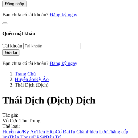
Đăng nhập
Bạn chưa có tài khoản?
Đăng ký ngay
Quên mật khẩu
Tài khoản
Gửi lại
Bạn chưa có tài khoản?
Đăng ký ngay
Trang Chủ
Huyền ảo/Kỳ Ảo
Thái Dịch (Dịch)
Thái Dịch (Dịch)
Dịch
Tác giả:
Vô Cực Thu Trung
Thể loại:
Huyền ảo/Kỳ Ảo
Tiên Hiệp
Cổ Đại
Tu Chân
Phiêu Lưu
Thăng cấp
lưu
Thần Thoại/Dã Sử
Đấu Trí