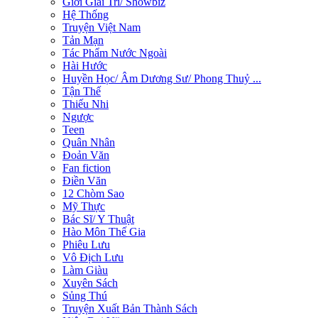
Giới Giải Trí/ Showbiz
Hệ Thống
Truyện Việt Nam
Tản Mạn
Tác Phẩm Nước Ngoài
Hài Hước
Huyền Học/ Âm Dương Sư/ Phong Thuỷ ...
Tận Thế
Thiếu Nhi
Ngược
Teen
Quân Nhân
Đoản Văn
Fan fiction
Điền Văn
12 Chòm Sao
Mỹ Thực
Bác Sĩ/ Y Thuật
Hào Môn Thế Gia
Phiêu Lưu
Vô Địch Lưu
Làm Giàu
Xuyên Sách
Sủng Thú
Truyện Xuất Bản Thành Sách