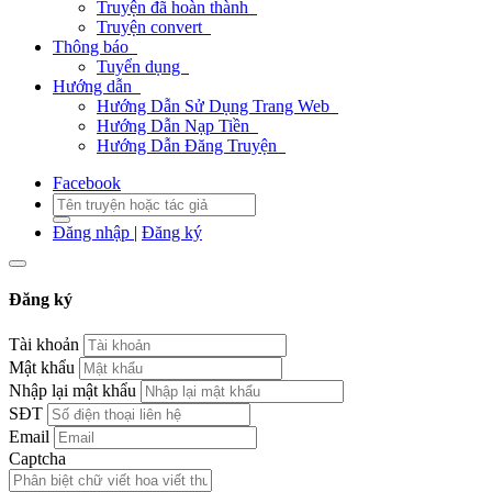
Truyện đã hoàn thành
Truyện convert
Thông báo
Tuyển dụng
Hướng dẫn
Hướng Dẫn Sử Dụng Trang Web
Hướng Dẫn Nạp Tiền
Hướng Dẫn Đăng Truyện
Facebook
Đăng nhập
|
Đăng ký
Đăng ký
Tài khoản
Mật khẩu
Nhập lại mật khẩu
SĐT
Email
Captcha