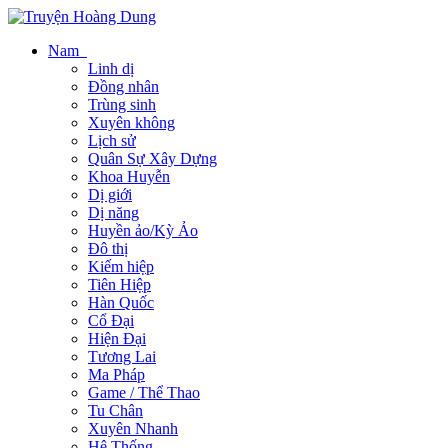
Nam
Linh dị
Đồng nhân
Trùng sinh
Xuyên không
Lịch sử
Quân Sự Xây Dựng
Khoa Huyễn
Dị giới
Dị năng
Huyền ảo/Kỳ Ảo
Đô thị
Kiếm hiệp
Tiên Hiệp
Hàn Quốc
Cổ Đại
Hiện Đại
Tương Lai
Ma Pháp
Game / Thể Thao
Tu Chân
Xuyên Nhanh
Hệ Thống