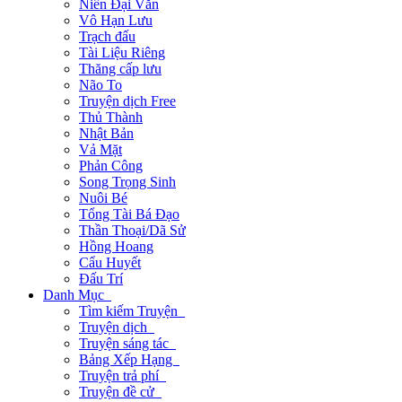
Niên Đại Văn
Vô Hạn Lưu
Trạch đấu
Tài Liệu Riêng
Thăng cấp lưu
Não To
Truyện dịch Free
Thủ Thành
Nhật Bản
Vả Mặt
Phản Công
Song Trọng Sinh
Nuôi Bé
Tổng Tài Bá Đạo
Thần Thoại/Dã Sử
Hồng Hoang
Cẩu Huyết
Đấu Trí
Danh Mục
Tìm kiếm Truyện
Truyện dịch
Truyện sáng tác
Bảng Xếp Hạng
Truyện trả phí
Truyện đề cử