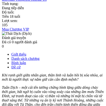
Tình trạng:
Đang tiếp diễn
Độ tuổi:
Trên 18 tuổi
Lượt xem:
105
Mua Chương VIP
Đánh giá truyện
Đã có
0
người đánh giá
0
Giới thiệu
Danh sách chương
Bình luận
Đề cử
Khi ranh giới giữa nhân gian, thần linh và luân hồi bị xóa nhòa, ai
mới là người thực sự nắm giữ cán cân định mệnh?
Tuân Dịch – một cái tên tưởng chừng bình lặng giữa dòng chảy
thời gian, bất ngờ bị cuốn vào vòng xoáy của những âm mưu Thiên
Đình, sự tranh đoạt của các vị thần và những bí mật bị chôn vùi từ
thuở sáng thế. Từ những vụ án ly kỳ nơi Thành Hoàng, những cuộc
đối đầu với Tà Thần, cho đến trận chiến kinh thiên động địa giữa