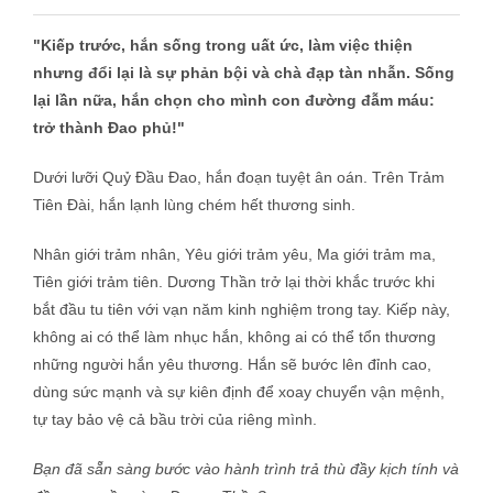
"Kiếp trước, hắn sống trong uất ức, làm việc thiện
nhưng đổi lại là sự phản bội và chà đạp tàn nhẫn. Sống
lại lần nữa, hắn chọn cho mình con đường đẫm máu:
trở thành Đao phủ!"
Dưới lưỡi Quỷ Đầu Đao, hắn đoạn tuyệt ân oán. Trên Trảm
Tiên Đài, hắn lạnh lùng chém hết thương sinh.
Nhân giới trảm nhân, Yêu giới trảm yêu, Ma giới trảm ma,
Tiên giới trảm tiên. Dương Thần trở lại thời khắc trước khi
bắt đầu tu tiên với vạn năm kinh nghiệm trong tay. Kiếp này,
không ai có thể làm nhục hắn, không ai có thể tổn thương
những người hắn yêu thương. Hắn sẽ bước lên đỉnh cao,
dùng sức mạnh và sự kiên định để xoay chuyển vận mệnh,
tự tay bảo vệ cả bầu trời của riêng mình.
Bạn đã sẵn sàng bước vào hành trình trả thù đầy kịch tính và