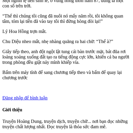
Một nghìn tệ tiền sính lễ, ở vùng nông thôn năm 87, đúng là một
con số trên trời.
“Thế thì chúng tôi cũng đã nuôi nó mấy năm rồi, tôi không quan
tâm, tóm lại tiền đã vào tay tôi thì đừng hòng đòi lại!”
Lý Hoa Hồng trợn mắt.
Chu Diệu nheo mắt, nhẹ nhàng quăng ra hai chữ: “Thế à?”
Giây tiếp theo, anh đột ngột lật tung cái bàn trước mặt, bát đũa rơi
loảng xoảng xuống đất tạo ra tiếng động cực lớn, khiến cả ba người
trong phòng đều giật nảy mình khiếp vía.
Bấm
trên máy tính để sang chương tiếp theo và bấm
để quay lại
chương trước
Đăng nhập để bình luận
Giới thiệu
Truyện Hoàng Dung, truyện dịch, truyện chữ... nơi bạn đọc những
truyện chất lượng nhất. Đọc truyện là thỏa sức đam mê.