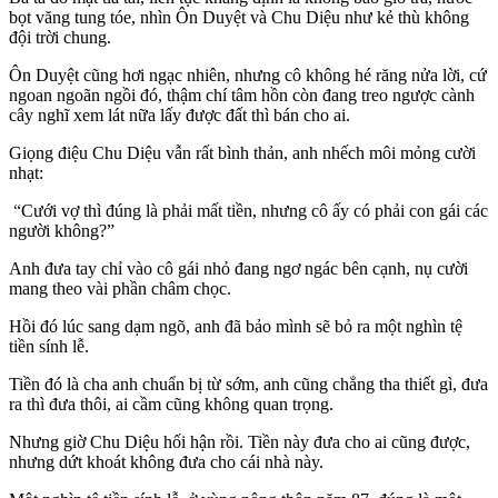
bọt văng tung tóe, nhìn Ôn Duyệt và Chu Diệu như kẻ thù không
đội trời chung.
Ôn Duyệt cũng hơi ngạc nhiên, nhưng cô không hé răng nửa lời, cứ
ngoan ngoãn ngồi đó, thậm chí tâm hồn còn đang treo ngược cành
cây nghĩ xem lát nữa lấy được đất thì bán cho ai.
Giọng điệu Chu Diệu vẫn rất bình thản, anh nhếch môi mỏng cười
nhạt:
“Cưới vợ thì đúng là phải mất tiền, nhưng cô ấy có phải con gái các
người không?”
Anh đưa tay chỉ vào cô gái nhỏ đang ngơ ngác bên cạnh, nụ cười
mang theo vài phần châm chọc.
Hồi đó lúc sang dạm ngõ, anh đã bảo mình sẽ bỏ ra một nghìn tệ
tiền sính lễ.
Tiền đó là cha anh chuẩn bị từ sớm, anh cũng chẳng tha thiết gì, đưa
ra thì đưa thôi, ai cầm cũng không quan trọng.
Nhưng giờ Chu Diệu hối hận rồi. Tiền này đưa cho ai cũng được,
nhưng dứt khoát không đưa cho cái nhà này.