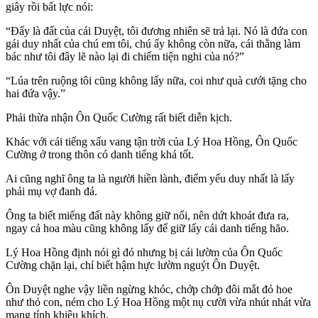
giây rồi bất lực nói:
“Đấy là đất của cái Duyệt, tôi đương nhiên sẽ trả lại. Nó là đứa con
gái duy nhất của chú em tôi, chú ấy không còn nữa, cái thằng làm
bác như tôi đây lẽ nào lại đi chiếm tiện nghi của nó?”
“Lúa trên ruộng tôi cũng không lấy nữa, coi như quà cưới tặng cho
hai đứa vậy.”
Phải thừa nhận Ôn Quốc Cường rất biết diễn kịch.
Khác với cái tiếng xấu vang tận trời của Lý Hoa Hồng, Ôn Quốc
Cường ở trong thôn có danh tiếng khá tốt.
Ai cũng nghĩ ông ta là người hiền lành, điểm yếu duy nhất là lấy
phải mụ vợ đanh đá.
Ông ta biết miếng đất này không giữ nổi, nên dứt khoát đưa ra,
ngay cả hoa màu cũng không lấy để giữ lấy cái danh tiếng hão.
Lý Hoa Hồng định nói gì đó nhưng bị cái lườm của Ôn Quốc
Cường chặn lại, chỉ biết hậm hực lườm nguýt Ôn Duyệt.
Ôn Duyệt nghe vậy liền ngừng khóc, chớp chớp đôi mắt đỏ hoe
như thỏ con, ném cho Lý Hoa Hồng một nụ cười vừa nhút nhát vừa
mang tính khiêu khích.