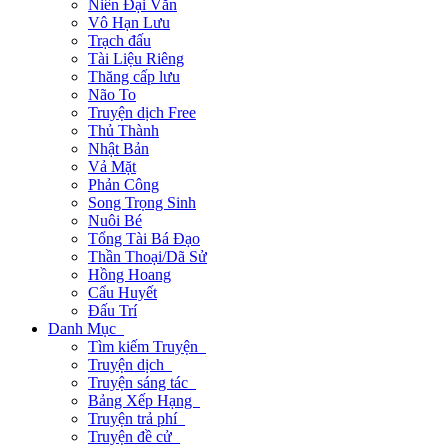
Niên Đại Văn
Vô Hạn Lưu
Trạch đấu
Tài Liệu Riêng
Thăng cấp lưu
Não To
Truyện dịch Free
Thủ Thành
Nhật Bản
Vả Mặt
Phản Công
Song Trọng Sinh
Nuôi Bé
Tổng Tài Bá Đạo
Thần Thoại/Dã Sử
Hồng Hoang
Cẩu Huyết
Đấu Trí
Danh Mục
Tìm kiếm Truyện
Truyện dịch
Truyện sáng tác
Bảng Xếp Hạng
Truyện trả phí
Truyện đề cử