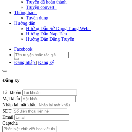
Truyện đã hoàn thành
Truyện convert
Thông báo
Tuyển dụng
Hướng dẫn
Hướng Dẫn Sử Dụng Trang Web
Hướng Dẫn Nạp Tiền
Hướng Dẫn Đăng Truyện
Facebook
Đăng nhập
|
Đăng ký
Đăng ký
Tài khoản
Mật khẩu
Nhập lại mật khẩu
SĐT
Email
Captcha