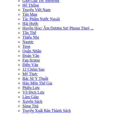
Giới Giải Trí/ Showbiz
Hệ Thống
Truyện Việt Nam
Tản Mạn
Tác Phẩm Nước Ngoài
Hài Hước
Huyền Học/ Âm Dương Sư/ Phong Thuỷ ...
Tận Thế
Thiếu Nhi
Ngược
Teen
Quân Nhân
Đoản Văn
Fan fiction
Điền Văn
12 Chòm Sao
Mỹ Thực
Bác Sĩ/ Y Thuật
Hào Môn Thế Gia
Phiêu Lưu
Vô Địch Lưu
Làm Giàu
Xuyên Sách
Sủng Thú
Truyện Xuất Bản Thành Sách