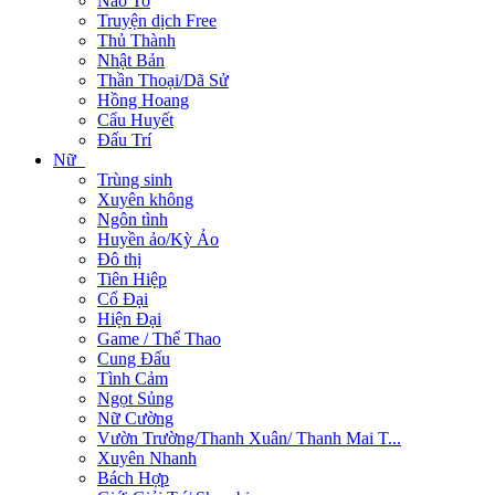
Não To
Truyện dịch Free
Thủ Thành
Nhật Bản
Thần Thoại/Dã Sử
Hồng Hoang
Cẩu Huyết
Đấu Trí
Nữ
Trùng sinh
Xuyên không
Ngôn tình
Huyền ảo/Kỳ Ảo
Đô thị
Tiên Hiệp
Cổ Đại
Hiện Đại
Game / Thể Thao
Cung Đấu
Tình Cảm
Ngọt Sủng
Nữ Cường
Vườn Trường/Thanh Xuân/ Thanh Mai T...
Xuyên Nhanh
Bách Hợp