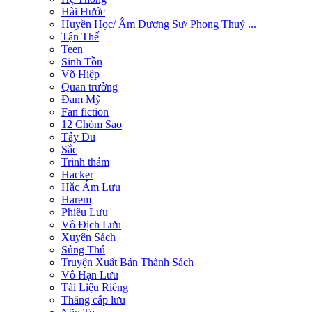
Hài Hước
Huyền Học/ Âm Dương Sư/ Phong Thuỷ ...
Tận Thế
Teen
Sinh Tồn
Võ Hiệp
Quan trường
Đam Mỹ
Fan fiction
12 Chòm Sao
Tây Du
Sắc
Trinh thám
Hacker
Hắc Ám Lưu
Harem
Phiêu Lưu
Vô Địch Lưu
Xuyên Sách
Sủng Thú
Truyện Xuất Bản Thành Sách
Vô Hạn Lưu
Tài Liệu Riêng
Thăng cấp lưu