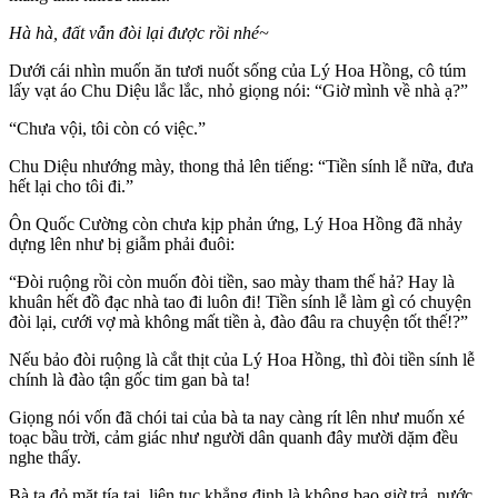
Hà hà, đất vẫn đòi lại được rồi nhé~
Dưới cái nhìn muốn ăn tươi nuốt sống của Lý Hoa Hồng, cô túm
lấy vạt áo Chu Diệu lắc lắc, nhỏ giọng nói: “Giờ mình về nhà ạ?”
“Chưa vội, tôi còn có việc.”
Chu Diệu nhướng mày, thong thả lên tiếng: “Tiền sính lễ nữa, đưa
hết lại cho tôi đi.”
Ôn Quốc Cường còn chưa kịp phản ứng, Lý Hoa Hồng đã nhảy
dựng lên như bị giẫm phải đuôi:
“Đòi ruộng rồi còn muốn đòi tiền, sao mày tham thế hả? Hay là
khuân hết đồ đạc nhà tao đi luôn đi! Tiền sính lễ làm gì có chuyện
đòi lại, cưới vợ mà không mất tiền à, đào đâu ra chuyện tốt thế!?”
Nếu bảo đòi ruộng là cắt thịt của Lý Hoa Hồng, thì đòi tiền sính lễ
chính là đào tận gốc tim gan bà ta!
Giọng nói vốn đã chói tai của bà ta nay càng rít lên như muốn xé
toạc bầu trời, cảm giác như người dân quanh đây mười dặm đều
nghe thấy.
Bà ta đỏ mặt tía tai, liên tục khẳng định là không bao giờ trả, nước