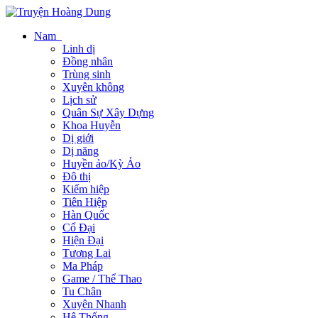
Nam
Linh dị
Đồng nhân
Trùng sinh
Xuyên không
Lịch sử
Quân Sự Xây Dựng
Khoa Huyễn
Dị giới
Dị năng
Huyền ảo/Kỳ Ảo
Đô thị
Kiếm hiệp
Tiên Hiệp
Hàn Quốc
Cổ Đại
Hiện Đại
Tương Lai
Ma Pháp
Game / Thể Thao
Tu Chân
Xuyên Nhanh
Hệ Thống