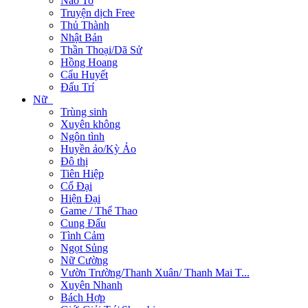
Não To
Truyện dịch Free
Thủ Thành
Nhật Bản
Thần Thoại/Dã Sử
Hồng Hoang
Cẩu Huyết
Đấu Trí
Nữ
Trùng sinh
Xuyên không
Ngôn tình
Huyền ảo/Kỳ Ảo
Đô thị
Tiên Hiệp
Cổ Đại
Hiện Đại
Game / Thể Thao
Cung Đấu
Tình Cảm
Ngọt Sủng
Nữ Cường
Vườn Trường/Thanh Xuân/ Thanh Mai T...
Xuyên Nhanh
Bách Hợp