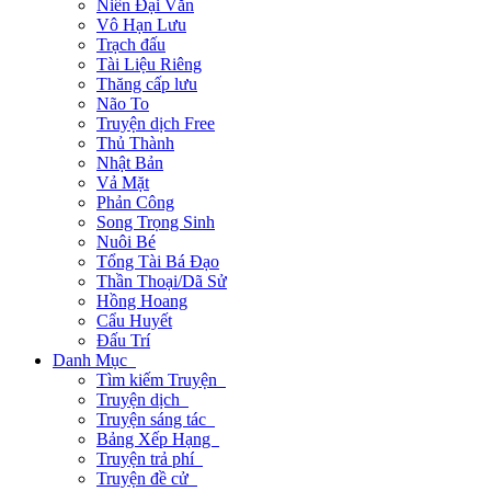
Niên Đại Văn
Vô Hạn Lưu
Trạch đấu
Tài Liệu Riêng
Thăng cấp lưu
Não To
Truyện dịch Free
Thủ Thành
Nhật Bản
Vả Mặt
Phản Công
Song Trọng Sinh
Nuôi Bé
Tổng Tài Bá Đạo
Thần Thoại/Dã Sử
Hồng Hoang
Cẩu Huyết
Đấu Trí
Danh Mục
Tìm kiếm Truyện
Truyện dịch
Truyện sáng tác
Bảng Xếp Hạng
Truyện trả phí
Truyện đề cử