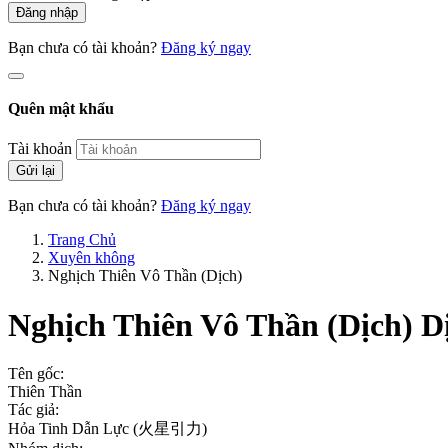
Đăng nhập
Bạn chưa có tài khoản?
Đăng ký ngay
Quên mật khẩu
Tài khoản
Gửi lại
Bạn chưa có tài khoản?
Đăng ký ngay
Trang Chủ
Xuyên không
Nghịch Thiên Vô Thần (Dịch)
Nghịch Thiên Vô Thần (Dịch)
D
Tên gốc:
Thiên Thần
Tác giả:
Hỏa Tinh Dẫn Lực (火星引力)