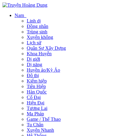
Nam
Linh dị
Đồng nhân
Trùng sinh
Xuyên không
Lịch sử
Quân Sự Xây Dựng
Khoa Huyễn
Dị giới
Dị năng
Huyền ảo/Kỳ Ảo
Đô thị
Kiếm hiệp
Tiên Hiệp
Hàn Quốc
Cổ Đại
Hiện Đại
Tương Lai
Ma Pháp
Game / Thể Thao
Tu Chân
Xuyên Nhanh
Hệ Thống