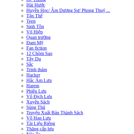
Hài Hước
Huyền Học/ Âm Dương Sư/ Phong Thuỷ ...
Tận Thế
Teen
Sinh Tồn
Võ Hiệp
Quan trường
Đam Mỹ
Fan fiction
12 Chòm Sao
Tây Du
Sắc
Trinh thám
Hacker
Hắc Ám Lưu
Harem
Phiêu Lưu
Vô Địch Lưu
Xuyên Sách
Sủng Thú
Truyện Xuất Bản Thành Sách
Vô Hạn Lưu
Tài Liệu Riêng
Thăng cấp lưu