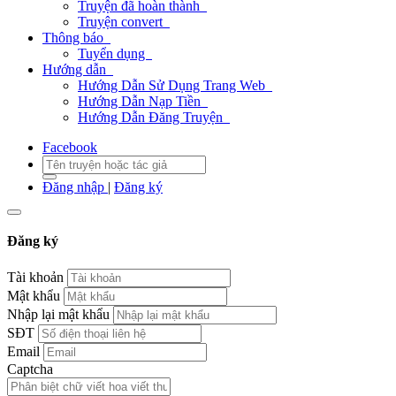
Truyện đã hoàn thành
Truyện convert
Thông báo
Tuyển dụng
Hướng dẫn
Hướng Dẫn Sử Dụng Trang Web
Hướng Dẫn Nạp Tiền
Hướng Dẫn Đăng Truyện
Facebook
Đăng nhập
|
Đăng ký
Đăng ký
Tài khoản
Mật khẩu
Nhập lại mật khẩu
SĐT
Email
Captcha