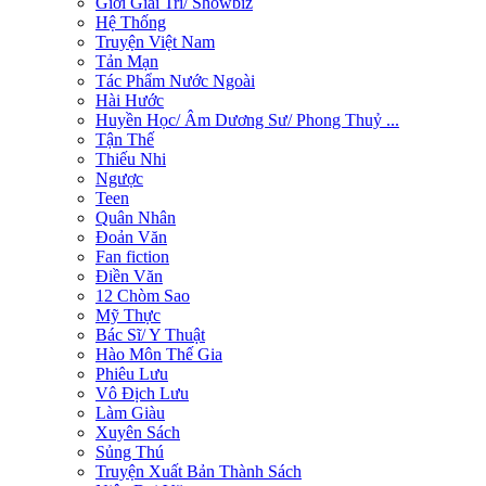
Giới Giải Trí/ Showbiz
Hệ Thống
Truyện Việt Nam
Tản Mạn
Tác Phẩm Nước Ngoài
Hài Hước
Huyền Học/ Âm Dương Sư/ Phong Thuỷ ...
Tận Thế
Thiếu Nhi
Ngược
Teen
Quân Nhân
Đoản Văn
Fan fiction
Điền Văn
12 Chòm Sao
Mỹ Thực
Bác Sĩ/ Y Thuật
Hào Môn Thế Gia
Phiêu Lưu
Vô Địch Lưu
Làm Giàu
Xuyên Sách
Sủng Thú
Truyện Xuất Bản Thành Sách