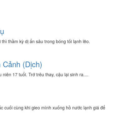
Vụ
hì thầm kỳ dị ẩn sâu trong bóng tối lạnh lẽo.
 Cảnh (Dịch)
ên 17 tuổi. Trớ trêu thay, cậu lại sinh ra....
hắc cuối cùng khi gieo mình xuống hồ nước lạnh giá để