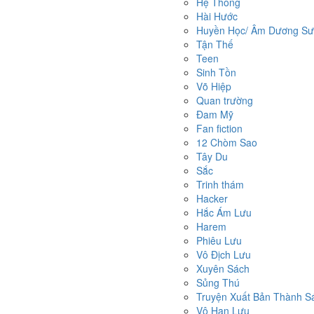
Hệ Thống
Hài Hước
Huyền Học/ Âm Dương Sư/
Tận Thế
Teen
Sinh Tồn
Võ Hiệp
Quan trường
Đam Mỹ
Fan fiction
12 Chòm Sao
Tây Du
Sắc
Trinh thám
Hacker
Hắc Ám Lưu
Harem
Phiêu Lưu
Vô Địch Lưu
Xuyên Sách
Sủng Thú
Truyện Xuất Bản Thành S
Vô Hạn Lưu