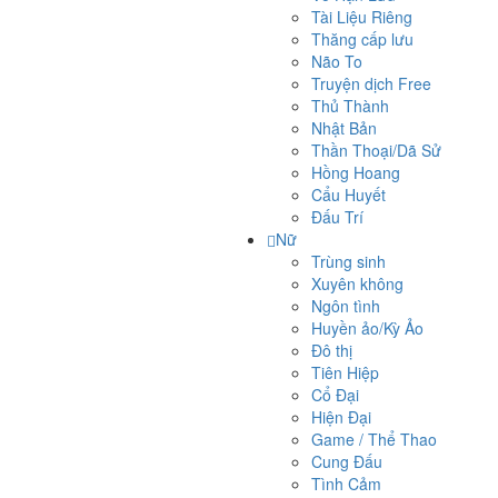
Tài Liệu Riêng
Thăng cấp lưu
Não To
Truyện dịch Free
Thủ Thành
Nhật Bản
Thần Thoại/Dã Sử
Hồng Hoang
Cẩu Huyết
Đấu Trí
Nữ
Trùng sinh
Xuyên không
Ngôn tình
Huyền ảo/Kỳ Ảo
Đô thị
Tiên Hiệp
Cổ Đại
Hiện Đại
Game / Thể Thao
Cung Đấu
Tình Cảm