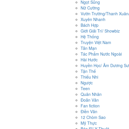
Ngọt Sủng
Nữ Cường
Vườn Trường/Thanh Xuân/ 
Xuyên Nhanh
Bách Hợp
Giới Giải Trí/ Showbiz
Hệ Thống
Truyện Việt Nam
Tản Mạn
Tác Phẩm Nước Ngoài
Hài Hước
Huyền Học/ Âm Dương Sư/
Tận Thế
Thiếu Nhi
Ngược
Teen
Quân Nhân
Đoản Văn
Fan fiction
Điền Văn
12 Chòm Sao
Mỹ Thực
Bác Sĩ/ Y Thuật