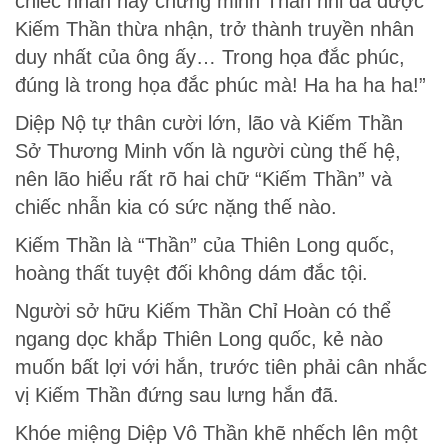
chiếc nhẫn này chứng minh Thần nhi đã được
Kiếm Thần thừa nhận, trở thành truyền nhân
duy nhất của ông ấy… Trong họa đắc phúc,
đúng là trong họa đắc phúc mà! Ha ha ha ha!”
Diệp Nộ tự thân cười lớn, lão và Kiếm Thần
Sở Thương Minh vốn là người cùng thế hệ,
nên lão hiểu rất rõ hai chữ “Kiếm Thần” và
chiếc nhẫn kia có sức nặng thế nào.
Kiếm Thần là “Thần” của Thiên Long quốc,
hoàng thất tuyệt đối không dám đắc tội.
Người sở hữu Kiếm Thần Chỉ Hoàn có thể
ngang dọc khắp Thiên Long quốc, kẻ nào
muốn bất lợi với hắn, trước tiên phải cân nhắc
vị Kiếm Thần đứng sau lưng hắn đã.
Khóe miệng Diệp Vô Thần khẽ nhếch lên một