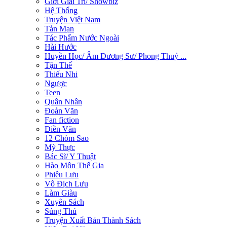
Giới Giải Trí/ Showbiz
Hệ Thống
Truyện Việt Nam
Tản Mạn
Tác Phẩm Nước Ngoài
Hài Hước
Huyền Học/ Âm Dương Sư/ Phong Thuỷ ...
Tận Thế
Thiếu Nhi
Ngược
Teen
Quân Nhân
Đoản Văn
Fan fiction
Điền Văn
12 Chòm Sao
Mỹ Thực
Bác Sĩ/ Y Thuật
Hào Môn Thế Gia
Phiêu Lưu
Vô Địch Lưu
Làm Giàu
Xuyên Sách
Sủng Thú
Truyện Xuất Bản Thành Sách