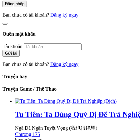
Đăng nhập
Bạn chưa có tài khoản?
Đăng ký ngay
Quên mật khẩu
Tài khoản
Gửi lại
Bạn chưa có tài khoản?
Đăng ký ngay
Truyện hay
Truyện Game / Thể Thao
Tu Tiên: Ta Dùng Quỷ Dị Để Trả Nghiệ
Ngã Dã Ngận Tuyệt Vọng (我也很绝望)
Chương 175
hoangforever