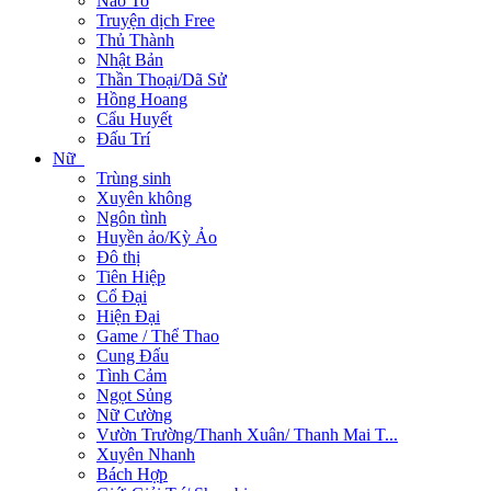
Não To
Truyện dịch Free
Thủ Thành
Nhật Bản
Thần Thoại/Dã Sử
Hồng Hoang
Cẩu Huyết
Đấu Trí
Nữ
Trùng sinh
Xuyên không
Ngôn tình
Huyền ảo/Kỳ Ảo
Đô thị
Tiên Hiệp
Cổ Đại
Hiện Đại
Game / Thể Thao
Cung Đấu
Tình Cảm
Ngọt Sủng
Nữ Cường
Vườn Trường/Thanh Xuân/ Thanh Mai T...
Xuyên Nhanh
Bách Hợp