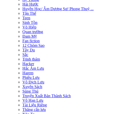
Hài Hước
Huyền Học/ Âm Dương Sư/ Phong Thuỷ ...
Tận Thế
Teen
Sinh Tồn
Võ Hiệp
Quan trường
Đam Mỹ
Fan fiction
12 Chòm Sao
Tây Du
Sắc
Trinh thám
Hacker
Hắc Ám Lưu
Harem
Phiêu Lưu
Vô Địch Lưu
Xuyên Sách
Sủng Thú
Truyện Xuất Bản Thành Sách
Vô Hạn Lưu
Tài Liệu Riêng
Thăng cấp lưu