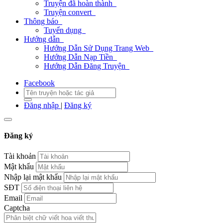
Truyện đã hoàn thành
Truyện convert
Thông báo
Tuyển dụng
Hướng dẫn
Hướng Dẫn Sử Dụng Trang Web
Hướng Dẫn Nạp Tiền
Hướng Dẫn Đăng Truyện
Facebook
Đăng nhập
|
Đăng ký
Đăng ký
Tài khoản
Mật khẩu
Nhập lại mật khẩu
SĐT
Email
Captcha