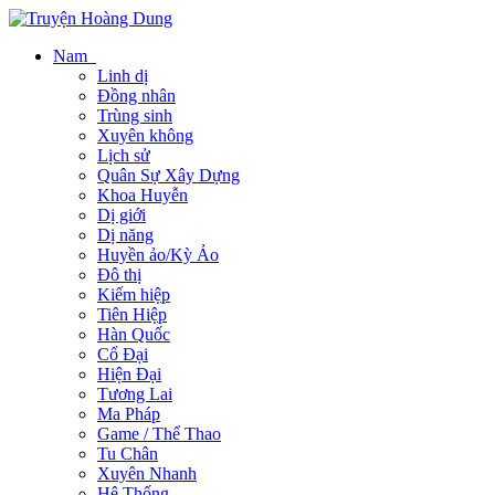
Nam
Linh dị
Đồng nhân
Trùng sinh
Xuyên không
Lịch sử
Quân Sự Xây Dựng
Khoa Huyễn
Dị giới
Dị năng
Huyền ảo/Kỳ Ảo
Đô thị
Kiếm hiệp
Tiên Hiệp
Hàn Quốc
Cổ Đại
Hiện Đại
Tương Lai
Ma Pháp
Game / Thể Thao
Tu Chân
Xuyên Nhanh
Hệ Thống