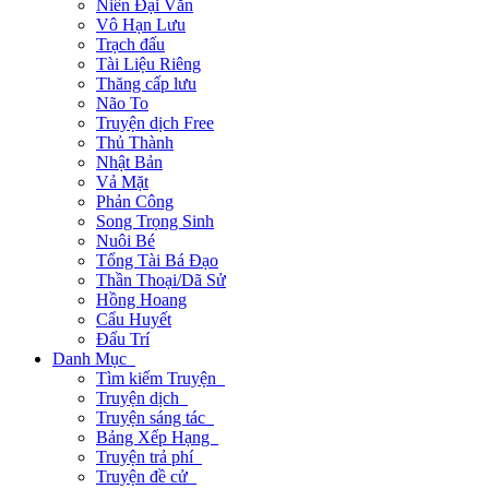
Niên Đại Văn
Vô Hạn Lưu
Trạch đấu
Tài Liệu Riêng
Thăng cấp lưu
Não To
Truyện dịch Free
Thủ Thành
Nhật Bản
Vả Mặt
Phản Công
Song Trọng Sinh
Nuôi Bé
Tổng Tài Bá Đạo
Thần Thoại/Dã Sử
Hồng Hoang
Cẩu Huyết
Đấu Trí
Danh Mục
Tìm kiếm Truyện
Truyện dịch
Truyện sáng tác
Bảng Xếp Hạng
Truyện trả phí
Truyện đề cử