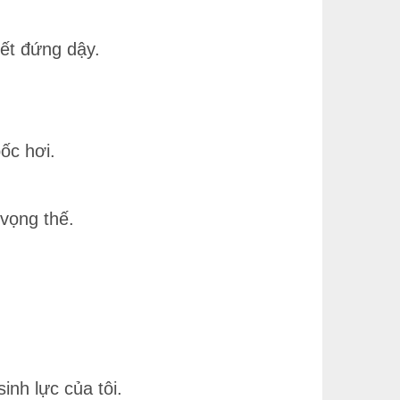
lết đứng dậy.
bốc hơi.
 vọng thế.
inh lực của tôi.