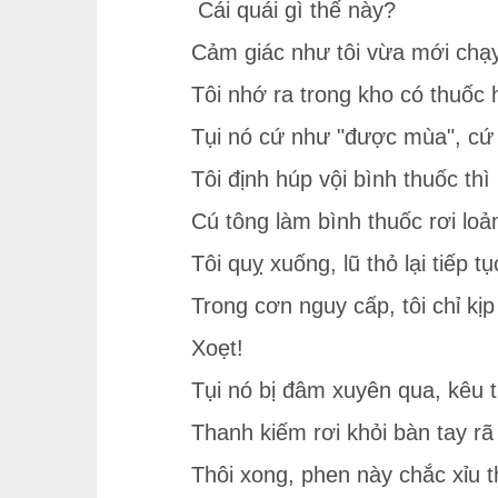
Cái quái gì thế này?
Cảm giác như tôi vừa mới chạ
Tôi nhớ ra trong kho có thuốc h
Tụi nó cứ như "được mùa", cứ 
Tôi định húp vội bình thuốc th
Cú tông làm bình thuốc rơi lo
Tôi quỵ xuống, lũ thỏ lại tiếp tụ
Trong cơn nguy cấp, tôi chỉ kị
Xoẹt!
Tụi nó bị đâm xuyên qua, kêu th
Thanh kiếm rơi khỏi bàn tay rã
Thôi xong, phen này chắc xỉu t