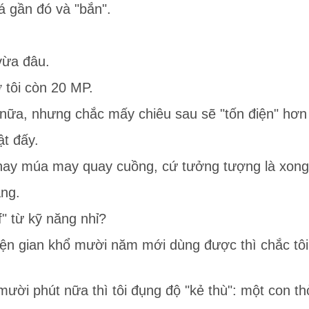
á gần đó và "bắn".
vừa đâu.
 tôi còn 20 MP.
ữa, nhưng chắc mấy chiêu sau sẽ "tốn điện" hơn nê
t đấy.
hay múa may quay cuồng, cứ tưởng tượng là xong
ẫng.
f" từ kỹ năng nhỉ?
uyện gian khổ mười năm mới dùng được thì chắc tôi
mười phút nữa thì tôi đụng độ "kẻ thù": một con t