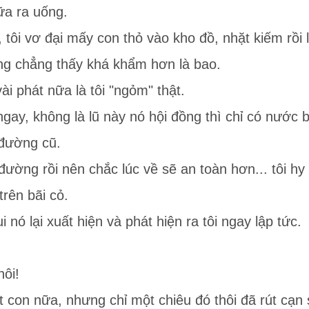
ữa ra uống.
o, tôi vơ đại mấy con thỏ vào kho đồ, nhặt kiếm rồi 
ng chẳng thấy khá khẩm hơn là bao.
i phát nữa là tôi "ngỏm" thật.
ngay, không là lũ này nó hội đồng thì chỉ có nước 
 đường cũ.
đường rồi nên chắc lúc về sẽ an toàn hơn... tôi hy
trên bãi cỏ.
nó lại xuất hiện và phát hiện ra tôi ngay lập tức.
hôi!
con nữa, nhưng chỉ một chiêu đó thôi đã rút cạn s