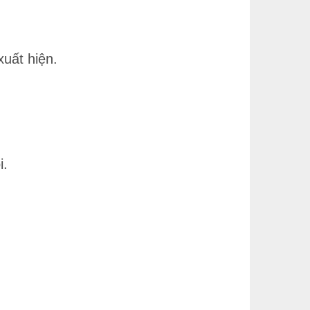
xuất hiện.
i.