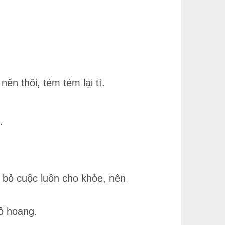
n thôi, tém tém lại tí.
.
 bỏ cuộc luôn cho khỏe, nên
hỏ hoang.