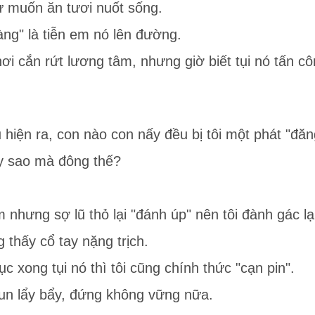
hư muốn ăn tươi nuốt sống.
àng" là tiễn em nó lên đường.
hơi cắn rứt lương tâm, nhưng giờ biết tụi nó tấn cô
 hiện ra, con nào con nấy đều bị tôi một phát "đăng
ay sao mà đông thế?
 nhưng sợ lũ thỏ lại "đánh úp" nên tôi đành gác lạ
 thấy cổ tay nặng trịch.
c xong tụi nó thì tôi cũng chính thức "cạn pin".
run lẩy bẩy, đứng không vững nữa.