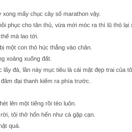
y xong mấy chục cây số marathon vậy.
ồi phục cho tân thủ, vừa mới móc ra thì lũ thỏ lại 
thế mà lao tới.
ì bị một con thỏ húc thẳng vào chân.
ảng xoảng xuống đất.
c lấy đà, lần này mục tiêu là cái mặt đẹp trai của tô
p đâm đại thanh kiếm ra phía trước.
ét lên một tiếng rồi tèo luôn.
 rời, tôi thở hổn hển như cá gặp cạn.
hật quá.