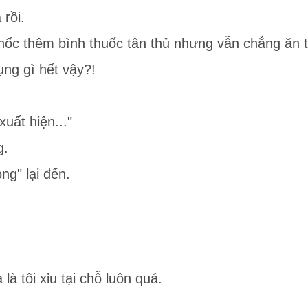
rồi.
nốc thêm bình thuốc tân thủ nhưng vẫn chẳng ăn 
ng gì hết vậy?!
uất hiện..."
g.
ng" lại đến.
à tôi xỉu tại chỗ luôn quá.