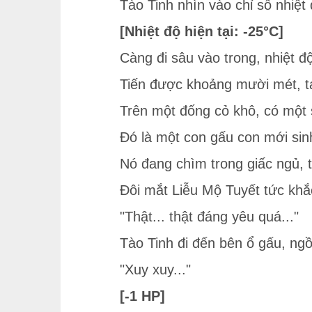
Tào Tinh nhìn vào chỉ số nhiệt 
[Nhiệt độ hiện tại: -25°C]
Càng đi sâu vào trong, nhiệt đ
Tiến được khoảng mười mét, tạ
Trên một đống cỏ khô, có một 
Đó là một con gấu con mới sin
Nó đang chìm trong giấc ngủ, t
Đôi mắt Liễu Mộ Tuyết tức khắc
"Thật... thật đáng yêu quá..."
Tào Tinh đi đến bên ổ gấu, ng
"Xuy xuy..."
[-1 HP]