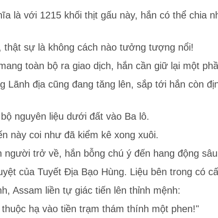
hĩa là với 1215 khối thịt gấu này, hắn có thể chia
ư, thật sự là không cách nào tưởng tượng nổi!
mang toàn bộ ra giao dịch, hắn cần giữ lại một p
ng Lãnh địa cũng đang tăng lên, sắp tới hắn còn 
 bộ nguyên liệu dưới đất vào Ba lô.
ến này coi như đã kiểm kê xong xuôi.
n người trở về, hắn bỗng chú ý đến hang động sâu
yệt của Tuyết Địa Bạo Hùng. Liệu bên trong có cấ
, Assam liền tự giác tiến lên thỉnh mệnh:
 thuộc hạ vào tiền trạm thám thính một phen!"