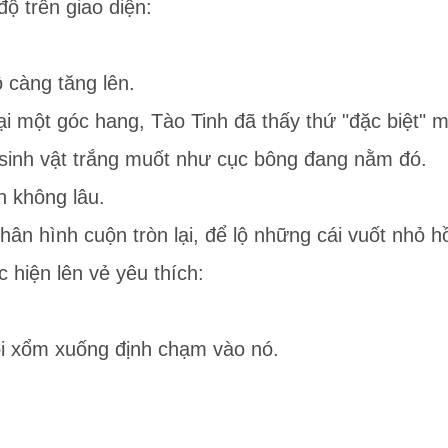
độ trên giao diện:
ộ càng tăng lên.
i một góc hang, Tào Tinh đã thấy thứ "đặc biệt" 
sinh vật trắng muốt như cục bông đang nằm đó.
h không lâu.
hân hình cuộn tròn lại, để lộ những cái vuốt nhỏ h
 hiện lên vẻ yêu thích:
ồi xổm xuống định chạm vào nó.