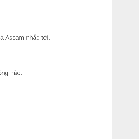
mà Assam nhắc tới.
ồng hào.