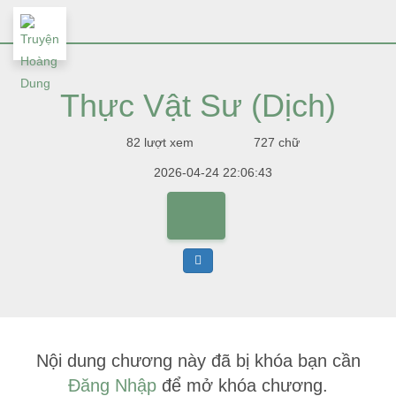
Thực Vật Sư (Dịch)
82 lượt xem
727 chữ
2026-04-24 22:06:43
Nội dung chương này đã bị khóa bạn cần
Đăng Nhập
để mở khóa chương.