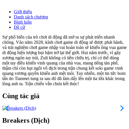
Giới thiệu
Danh sách chương
Bình luận
Đề cử
Sự phổ biến của trò chơi di động đã mở ra sự phát triển nhanh
chóng. Vào năm 2028, kính chơi game di động sẽ được phát hành,
và trải nghiệm chơi game nhập vai hoàn toàn sẽ khiến ông vua game
di động hiện tượng bụi bặm trở lại thế giới. Hai năm trước, vì gãy
xương ngón tay trái, Zuli không có tiền chữa trị, chỉ có thể dùng
một tay điều khiển vinh quang của nhà vua, mang tiếng tàn phế,
thậm chí còn hụt ngôi vô địch trong trận chung kết solo game vinh
quang vương quyền khiến anh mệt mỏi. Tuy nhiên, một tin tức bom
tấn do Tianmei tung ra sau đó đã làm dấy lên một tia lửa khác trong
lòng anh ta. Trận chiến vẫn chưa kết thúc!
Cùng tác giả
Breakers (Dịch)