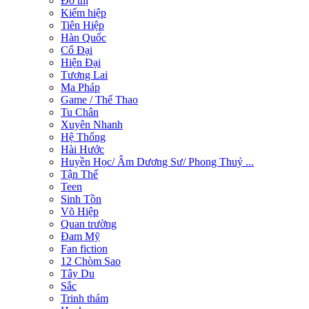
Đô thị
Kiếm hiệp
Tiên Hiệp
Hàn Quốc
Cổ Đại
Hiện Đại
Tương Lai
Ma Pháp
Game / Thể Thao
Tu Chân
Xuyên Nhanh
Hệ Thống
Hài Hước
Huyền Học/ Âm Dương Sư/ Phong Thuỷ ...
Tận Thế
Teen
Sinh Tồn
Võ Hiệp
Quan trường
Đam Mỹ
Fan fiction
12 Chòm Sao
Tây Du
Sắc
Trinh thám