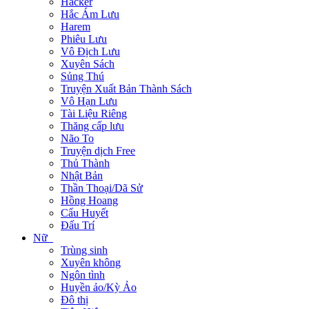
Hacker
Hắc Ám Lưu
Harem
Phiêu Lưu
Vô Địch Lưu
Xuyên Sách
Sủng Thú
Truyện Xuất Bản Thành Sách
Vô Hạn Lưu
Tài Liệu Riêng
Thăng cấp lưu
Não To
Truyện dịch Free
Thủ Thành
Nhật Bản
Thần Thoại/Dã Sử
Hồng Hoang
Cẩu Huyết
Đấu Trí
Nữ
Trùng sinh
Xuyên không
Ngôn tình
Huyền ảo/Kỳ Ảo
Đô thị