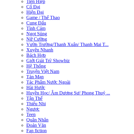
Tiên Hiệp
Cổ Đại
Hiện Đại
Game / Thể Thao
Cung Đấu
Tình Cảm
Ngọt Sủng
Nữ Cường
Vườn Trường/Thanh Xuân/ Thanh Mai T...
Xuyên Nhanh
Bách Hợp
Giới Giải Trí/ Showbiz
Hệ Thống
Truyện Việt Nam
Tản Mạn
Tác Phẩm Nước Ngoài
Hài Hước
Huyền Học/ Âm Dương Sư/ Phong Thuỷ ...
Tận Thế
Thiếu Nhi
Ngược
Teen
Quân Nhân
Đoản Văn
Fan fiction