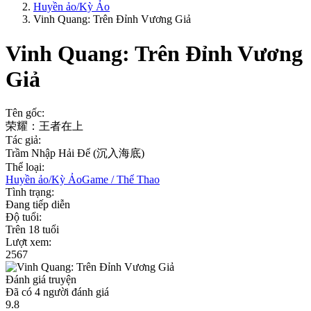
Huyền ảo/Kỳ Ảo
Vinh Quang: Trên Đỉnh Vương Giả
Vinh Quang: Trên Đỉnh Vương
Giả
Tên gốc:
荣耀：王者在上
Tác giả:
Trầm Nhập Hải Để (沉入海底)
Thể loại:
Huyền ảo/Kỳ Ảo
Game / Thể Thao
Tình trạng:
Đang tiếp diễn
Độ tuổi:
Trên 18 tuổi
Lượt xem:
2567
Đánh giá truyện
Đã có
4
người đánh giá
9.8