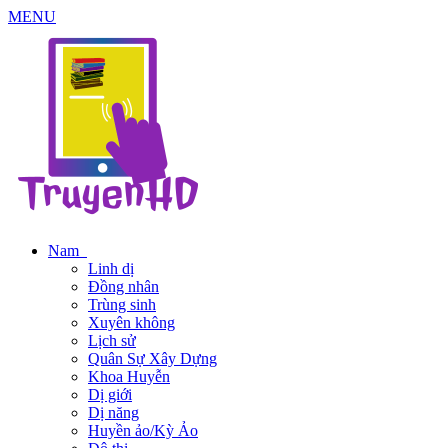
MENU
Nam
Linh dị
Đồng nhân
Trùng sinh
Xuyên không
Lịch sử
Quân Sự Xây Dựng
Khoa Huyễn
Dị giới
Dị năng
Huyền ảo/Kỳ Ảo