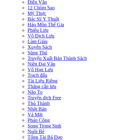
Điền Văn
12 Chòm Sao
Mỹ Thực
Bác Sĩ/ Y Thuật
Hào Môn Thế Gia
Phiêu Lưu
Vô Địch Lưu
Làm Giàu
Xuyên Sách
Sủng Thú
Truyện Xuất Bản Thành Sách
Niên Đại Văn
Vô Hạn Lưu
Trạch đấu
Tài Liệu Riêng
Thăng cấp lưu
Não To
Truyện dịch Free
Thủ Thành
Nhật Bản
Vả Mặt
Phản Công
Song Trọng Sinh
Nuôi Bé
Tổng Tài Bá Đạo