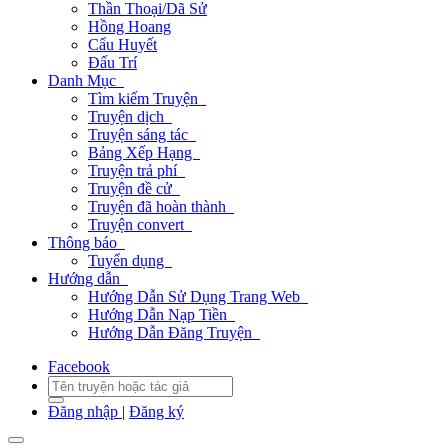
Thần Thoại/Dã Sử
Hồng Hoang
Cẩu Huyết
Đấu Trí
Danh Mục
Tìm kiếm Truyện
Truyện dịch
Truyện sáng tác
Bảng Xếp Hạng
Truyện trả phí
Truyện đề cử
Truyện đã hoàn thành
Truyện convert
Thông báo
Tuyển dụng
Hướng dẫn
Hướng Dẫn Sử Dụng Trang Web
Hướng Dẫn Nạp Tiền
Hướng Dẫn Đăng Truyện
Facebook
Đăng nhập
|
Đăng ký