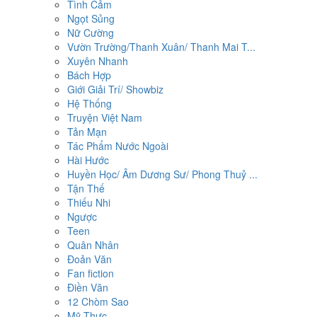
Tình Cảm
Ngọt Sủng
Nữ Cường
Vườn Trường/Thanh Xuân/ Thanh Mai T...
Xuyên Nhanh
Bách Hợp
Giới Giải Trí/ Showbiz
Hệ Thống
Truyện Việt Nam
Tản Mạn
Tác Phẩm Nước Ngoài
Hài Hước
Huyền Học/ Âm Dương Sư/ Phong Thuỷ ...
Tận Thế
Thiếu Nhi
Ngược
Teen
Quân Nhân
Đoản Văn
Fan fiction
Điền Văn
12 Chòm Sao
Mỹ Thực