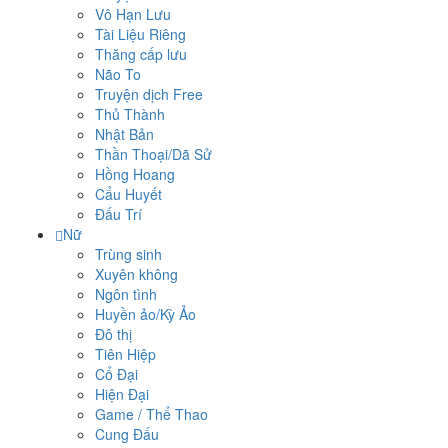
Vô Hạn Lưu
Tài Liệu Riêng
Thăng cấp lưu
Não To
Truyện dịch Free
Thủ Thành
Nhật Bản
Thần Thoại/Dã Sử
Hồng Hoang
Cẩu Huyết
Đấu Trí
Nữ
Trùng sinh
Xuyên không
Ngôn tình
Huyền ảo/Kỳ Ảo
Đô thị
Tiên Hiệp
Cổ Đại
Hiện Đại
Game / Thể Thao
Cung Đấu