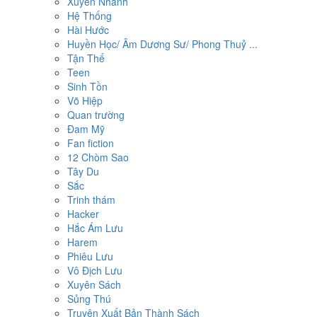
Xuyên Nhanh
Hệ Thống
Hài Hước
Huyền Học/ Âm Dương Sư/ Phong Thuỷ ...
Tận Thế
Teen
Sinh Tồn
Võ Hiệp
Quan trường
Đam Mỹ
Fan fiction
12 Chòm Sao
Tây Du
Sắc
Trinh thám
Hacker
Hắc Ám Lưu
Harem
Phiêu Lưu
Vô Địch Lưu
Xuyên Sách
Sủng Thú
Truyện Xuất Bản Thành Sách