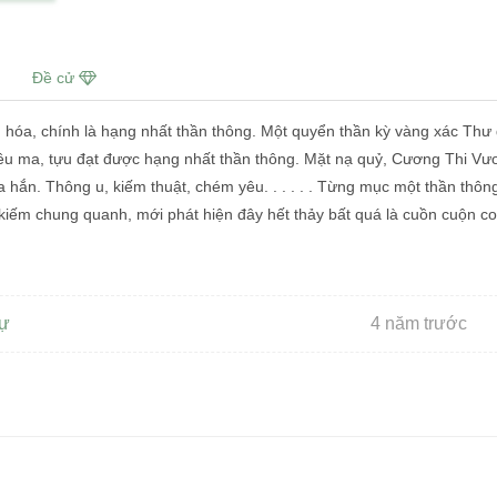
Đề cử
iến hóa, chính là hạng nhất thần thông. Một quyển thần kỳ vàng xác Th
yêu ma, tựu đạt được hạng nhất thần thông. Mặt nạ quỷ, Cương Thi Vươ
a hắn. Thông u, kiếm thuật, chém yêu. . . . . . Từng mục một thần thôn
t kiếm chung quanh, mới phát hiện đây hết thảy bất quá là cuồn cuộn c
gự
4 năm trước