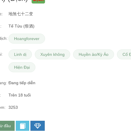
c:
地煞七十二变
:
Tế Tửu (祭酒)
ịch:
Hoangforever
i:
Linh dị
Xuyên không
Huyền ảo/Kỳ Ảo
Cổ Đ
Hiện Đại
ạng:
Đang tiếp diễn
:
Trên 18 tuổi
em:
3253
từ đầu