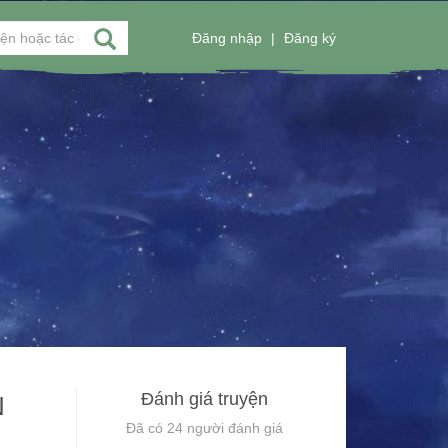
Đăng nhập
|
Đăng ký
Đánh giá truyện
N
Đã có
24
người đánh giá