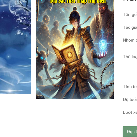
Tên gố
Tác giả
Nhóm d
Thể loạ
Tình tr
Độ tuổi
Lượt x
Đọc 