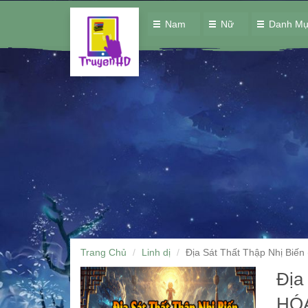
Nam
Nữ
Danh M
Trang Chủ
Linh dị
Địa Sát Thất Thập Nhị Biến
Địa
HÓA