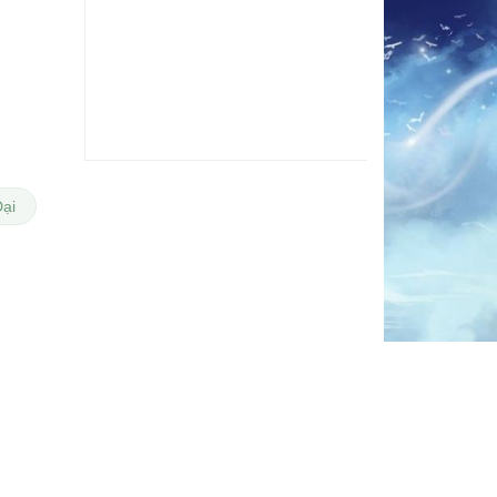
8.6
ại