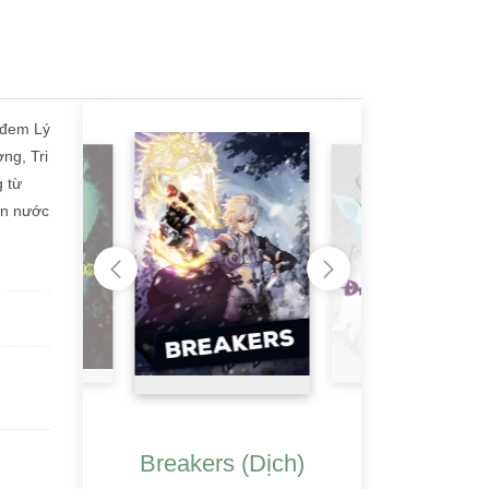
ư đem Lý
ng, Tri
g từ
on nước
Breakers (Dịch)