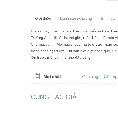
Giới thiệu
Danh sách chương
Bình luận
Địa sát bảy mươi hai loại biến hóa, mỗi một loại b
Trường An đuổi cổ đại thế giới, mỗi chém giết một 
Chu ma. . . . . . Mọi người yêu ma té ở dưới kiếm củ
trong sách đạt được. Khi hắn giết diệt bách quỷ, rú
lớn trước một cái nho nhỏ đầu sóng.
Mới nhất
Chương 5: Chế n
CÙNG TÁC GIẢ