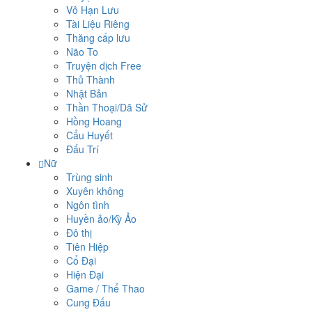
Vô Hạn Lưu
Tài Liệu Riêng
Thăng cấp lưu
Não To
Truyện dịch Free
Thủ Thành
Nhật Bản
Thần Thoại/Dã Sử
Hồng Hoang
Cẩu Huyết
Đấu Trí
Nữ
Trùng sinh
Xuyên không
Ngôn tình
Huyền ảo/Kỳ Ảo
Đô thị
Tiên Hiệp
Cổ Đại
Hiện Đại
Game / Thể Thao
Cung Đấu