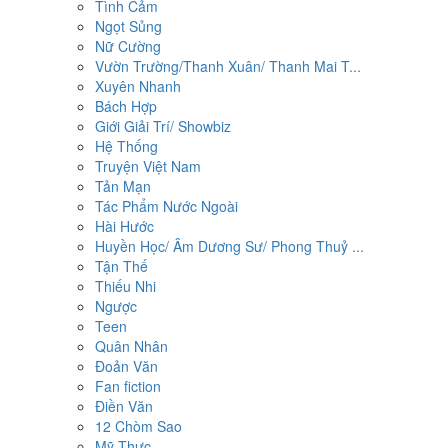
Tình Cảm
Ngọt Sủng
Nữ Cường
Vườn Trường/Thanh Xuân/ Thanh Mai T...
Xuyên Nhanh
Bách Hợp
Giới Giải Trí/ Showbiz
Hệ Thống
Truyện Việt Nam
Tản Mạn
Tác Phẩm Nước Ngoài
Hài Hước
Huyền Học/ Âm Dương Sư/ Phong Thuỷ ...
Tận Thế
Thiếu Nhi
Ngược
Teen
Quân Nhân
Đoản Văn
Fan fiction
Điền Văn
12 Chòm Sao
Mỹ Thực