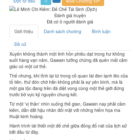
Đọc từ đầu
Mua Chương VIP
Đánh giá truyện
Đã có
0
người đánh giá
Giới thiệu
Danh sách chương
Bình luận
Đề cử
Xuyên không thành một linh hồn phiêu dạt trong hư không
suốt hàng vạn năm, Gawain tưởng chừng đã quên mất cảm
giác có một cơ thể.
Thế nhưng, khi tỉnh lại từ trong cỗ quan tài đen lạnh lẽo của
tổ tiên, thứ đón chờ hắn không phải là sự yên bình, mà là
một gia tộc đang trên đà diệt vong cùng một thế giới đứng
trước bờ vực kỷ nguyên chung kết.
Từ một 'vị thần' nhìn xuống thế gian, Gawain nay phải cầm
kiếm, dẫn dắt hậu nhân đối mặt với những hiểm họa ma
thuật kinh hoàng.
Hành trình tái thiết một đế chế giữa đống đổ nát của lịch sử
bắt đầu từ đây.