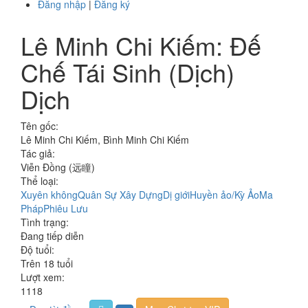
Đăng nhập
|
Đăng ký
Lê Minh Chi Kiếm: Đế
Chế Tái Sinh (Dịch)
Dịch
Tên gốc:
Lê Minh Chi Kiếm, Bình Minh Chi Kiếm
Tác giả:
Viễn Đồng (远瞳)
Thể loại:
Xuyên không
Quân Sự Xây Dựng
Dị giới
Huyền ảo/Kỳ Ảo
Ma
Pháp
Phiêu Lưu
Tình trạng:
Đang tiếp diễn
Độ tuổi:
Trên 18 tuổi
Lượt xem:
1118