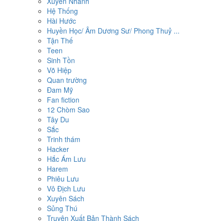
Xuyên Nhanh
Hệ Thống
Hài Hước
Huyền Học/ Âm Dương Sư/ Phong Thuỷ ...
Tận Thế
Teen
Sinh Tồn
Võ Hiệp
Quan trường
Đam Mỹ
Fan fiction
12 Chòm Sao
Tây Du
Sắc
Trinh thám
Hacker
Hắc Ám Lưu
Harem
Phiêu Lưu
Vô Địch Lưu
Xuyên Sách
Sủng Thú
Truyện Xuất Bản Thành Sách