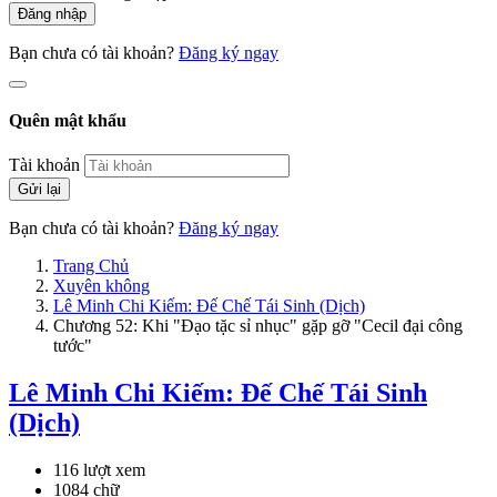
Đăng nhập
Bạn chưa có tài khoản?
Đăng ký ngay
Quên mật khẩu
Tài khoản
Gửi lại
Bạn chưa có tài khoản?
Đăng ký ngay
Trang Chủ
Xuyên không
Lê Minh Chi Kiếm: Đế Chế Tái Sinh (Dịch)
Chương 52: Khi "Đạo tặc sỉ nhục" gặp gỡ "Cecil đại công
tước"
Lê Minh Chi Kiếm: Đế Chế Tái Sinh
(Dịch)
116 lượt xem
1084 chữ