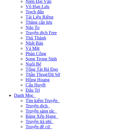
Niên Đại Văn
Vô Hạn Lưu
Trạch đấu
Tài Liệu Riêng
Thăng cấp lưu
Não To
Truyện dịch Free
Thủ Thành
Nhật Bản
Vả Mặt
Phản Công
Song Trọng Sinh
Nuôi Bé
Tổng Tài Bá Đạo
Thần Thoại/Dã Sử
Hồng Hoang
Cẩu Huyết
Đấu Trí
Danh Mục
Tìm kiếm Truyện
Truyện dịch
Truyện sáng tác
Bảng Xếp Hạng
Truyện trả phí
Truyện đề cử