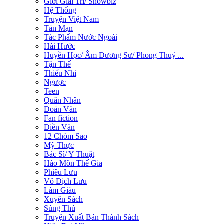
Giới Giải Trí/ Showbiz
Hệ Thống
Truyện Việt Nam
Tản Mạn
Tác Phẩm Nước Ngoài
Hài Hước
Huyền Học/ Âm Dương Sư/ Phong Thuỷ ...
Tận Thế
Thiếu Nhi
Ngược
Teen
Quân Nhân
Đoản Văn
Fan fiction
Điền Văn
12 Chòm Sao
Mỹ Thực
Bác Sĩ/ Y Thuật
Hào Môn Thế Gia
Phiêu Lưu
Vô Địch Lưu
Làm Giàu
Xuyên Sách
Sủng Thú
Truyện Xuất Bản Thành Sách