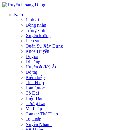
Nam
Linh dị
Đồng nhân
Trùng sinh
Xuyên không
Lịch sử
Quân Sự Xây Dựng
Khoa Huyễn
Dị giới
Dị năng
Huyền ảo/Kỳ Ảo
Đô thị
Kiếm hiệp
Tiên Hiệp
Hàn Quốc
Cổ Đại
Hiện Đại
Tương Lai
Ma Pháp
Game / Thể Thao
Tu Chân
Xuyên Nhanh
Hệ Thống