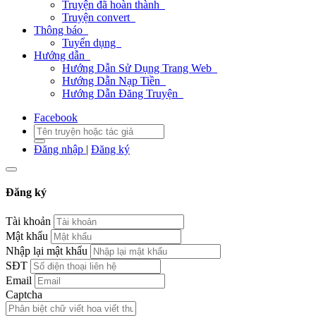
Truyện đã hoàn thành
Truyện convert
Thông báo
Tuyển dụng
Hướng dẫn
Hướng Dẫn Sử Dụng Trang Web
Hướng Dẫn Nạp Tiền
Hướng Dẫn Đăng Truyện
Facebook
Đăng nhập
|
Đăng ký
Đăng ký
Tài khoản
Mật khẩu
Nhập lại mật khẩu
SĐT
Email
Captcha