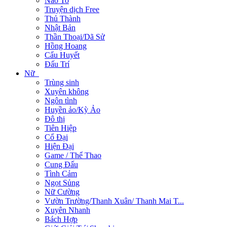
Não To
Truyện dịch Free
Thủ Thành
Nhật Bản
Thần Thoại/Dã Sử
Hồng Hoang
Cẩu Huyết
Đấu Trí
Nữ
Trùng sinh
Xuyên không
Ngôn tình
Huyền ảo/Kỳ Ảo
Đô thị
Tiên Hiệp
Cổ Đại
Hiện Đại
Game / Thể Thao
Cung Đấu
Tình Cảm
Ngọt Sủng
Nữ Cường
Vườn Trường/Thanh Xuân/ Thanh Mai T...
Xuyên Nhanh
Bách Hợp