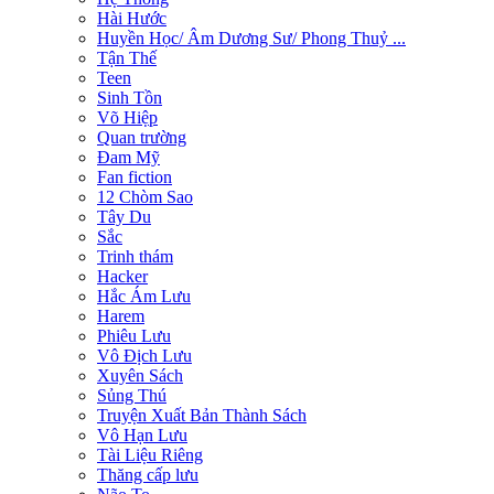
Hài Hước
Huyền Học/ Âm Dương Sư/ Phong Thuỷ ...
Tận Thế
Teen
Sinh Tồn
Võ Hiệp
Quan trường
Đam Mỹ
Fan fiction
12 Chòm Sao
Tây Du
Sắc
Trinh thám
Hacker
Hắc Ám Lưu
Harem
Phiêu Lưu
Vô Địch Lưu
Xuyên Sách
Sủng Thú
Truyện Xuất Bản Thành Sách
Vô Hạn Lưu
Tài Liệu Riêng
Thăng cấp lưu