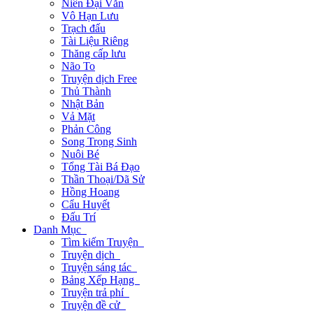
Niên Đại Văn
Vô Hạn Lưu
Trạch đấu
Tài Liệu Riêng
Thăng cấp lưu
Não To
Truyện dịch Free
Thủ Thành
Nhật Bản
Vả Mặt
Phản Công
Song Trọng Sinh
Nuôi Bé
Tổng Tài Bá Đạo
Thần Thoại/Dã Sử
Hồng Hoang
Cẩu Huyết
Đấu Trí
Danh Mục
Tìm kiếm Truyện
Truyện dịch
Truyện sáng tác
Bảng Xếp Hạng
Truyện trả phí
Truyện đề cử