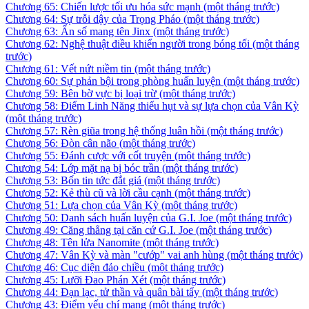
Chương 65: Chiến lược tối ưu hóa sức mạnh
(một tháng trước)
Chương 64: Sự trỗi dậy của Trọng Pháo
(một tháng trước)
Chương 63: Ẩn số mang tên Jinx
(một tháng trước)
Chương 62: Nghệ thuật điều khiển người trong bóng tối
(một tháng
trước)
Chương 61: Vết nứt niềm tin
(một tháng trước)
Chương 60: Sự phản bội trong phòng huấn luyện
(một tháng trước)
Chương 59: Bên bờ vực bị loại trừ
(một tháng trước)
Chương 58: Điểm Linh Năng thiếu hụt và sự lựa chọn của Vân Kỳ
(một tháng trước)
Chương 57: Rèn giũa trong hệ thống luân hồi
(một tháng trước)
Chương 56: Đòn cân não
(một tháng trước)
Chương 55: Đánh cược với cốt truyện
(một tháng trước)
Chương 54: Lớp mặt nạ bị bóc trần
(một tháng trước)
Chương 53: Bốn tin tức đắt giá
(một tháng trước)
Chương 52: Kẻ thù cũ và lời cầu cạnh
(một tháng trước)
Chương 51: Lựa chọn của Vân Kỳ
(một tháng trước)
Chương 50: Danh sách huấn luyện của G.I. Joe
(một tháng trước)
Chương 49: Căng thẳng tại căn cứ G.I. Joe
(một tháng trước)
Chương 48: Tên lửa Nanomite
(một tháng trước)
Chương 47: Vân Kỳ và màn "cướp" vai anh hùng
(một tháng trước)
Chương 46: Cục diện đảo chiều
(một tháng trước)
Chương 45: Lưỡi Đao Phán Xét
(một tháng trước)
Chương 44: Đạn lạc, tử thần và quân bài tẩy
(một tháng trước)
Chương 43: Điểm yếu chí mạng
(một tháng trước)