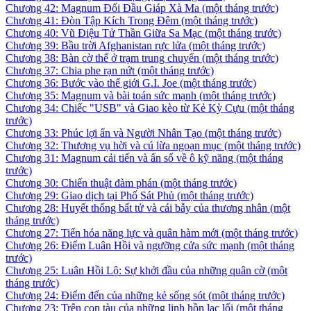
Chương 42: Magnum Đối Đầu Giáp Xà Ma
(một tháng trước)
Chương 41: Đòn Tập Kích Trong Đêm
(một tháng trước)
Chương 40: Vũ Điệu Tử Thần Giữa Sa Mạc
(một tháng trước)
Chương 39: Bầu trời Afghanistan rực lửa
(một tháng trước)
Chương 38: Bàn cờ thế ở trạm trung chuyển
(một tháng trước)
Chương 37: Chia phe rạn nứt
(một tháng trước)
Chương 36: Bước vào thế giới G.I. Joe
(một tháng trước)
Chương 35: Magnum và bài toán sức mạnh
(một tháng trước)
Chương 34: Chiếc "USB" và Giao kèo từ Kẻ Kỳ Cựu
(một tháng
trước)
Chương 33: Phúc lợi ẩn và Người Nhân Tạo
(một tháng trước)
Chương 32: Thương vụ hời và cú lừa ngoạn mục
(một tháng trước)
Chương 31: Magnum cải tiến và ẩn số về ô kỹ năng
(một tháng
trước)
Chương 30: Chiến thuật đàm phán
(một tháng trước)
Chương 29: Giao dịch tại Phố Sát Phủ
(một tháng trước)
Chương 28: Huyết thống bất tử và cái bẫy của thương nhân
(một
tháng trước)
Chương 27: Tiến hóa năng lực và quân hàm mới
(một tháng trước)
Chương 26: Điểm Luân Hồi và ngưỡng cửa sức mạnh
(một tháng
trước)
Chương 25: Luân Hồi Lộ: Sự khởi đầu của những quân cờ
(một
tháng trước)
Chương 24: Điểm đến của những kẻ sống sót
(một tháng trước)
Chương 23: Trên con tàu của những linh hồn lạc lối
(một tháng