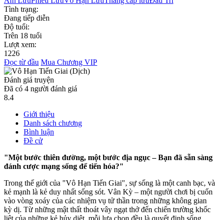
Ám Lưu
Phiêu Lưu
Vô Hạn Lưu
Thăng cấp lưu
Đấu Trí
Tình trạng:
Đang tiếp diễn
Độ tuổi:
Trên 18 tuổi
Lượt xem:
1226
Đọc từ đầu
Mua Chương VIP
Đánh giá truyện
Đã có
4
người đánh giá
8.4
Giới thiệu
Danh sách chương
Bình luận
Đề cử
"Một bước thiên đường, một bước địa ngục – Bạn đã sẵn sàng
đánh cược mạng sống để tiến hóa?"
Trong thế giới của "Vô Hạn Tiến Giai", sự sống là một canh bạc, và
kẻ mạnh là kẻ duy nhất sống sót. Vân Kỳ – một người chơi bị cuốn
vào vòng xoáy của các nhiệm vụ tử thần trong những không gian
kỳ dị. Từ những mật thất thoát vây ngạt thở đến chiến trường khốc
liệt của những kẻ hủy diệt, mỗi lựa chọn đều là quyết định sống