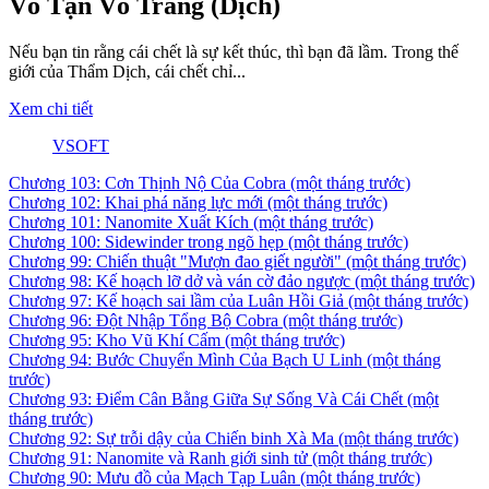
Vô Tận Võ Trang (Dịch)
Nếu bạn tin rằng cái chết là sự kết thúc, thì bạn đã lầm. Trong thế
giới của Thẩm Dịch, cái chết chỉ...
Xem chi tiết
VSOFT
Chương 103: Cơn Thịnh Nộ Của Cobra
(một tháng trước)
Chương 102: Khai phá năng lực mới
(một tháng trước)
Chương 101: Nanomite Xuất Kích
(một tháng trước)
Chương 100: Sidewinder trong ngõ hẹp
(một tháng trước)
Chương 99: Chiến thuật "Mượn đao giết người"
(một tháng trước)
Chương 98: Kế hoạch lỡ dở và ván cờ đảo ngược
(một tháng trước)
Chương 97: Kế hoạch sai lầm của Luân Hồi Giả
(một tháng trước)
Chương 96: Đột Nhập Tổng Bộ Cobra
(một tháng trước)
Chương 95: Kho Vũ Khí Cấm
(một tháng trước)
Chương 94: Bước Chuyển Mình Của Bạch U Linh
(một tháng
trước)
Chương 93: Điểm Cân Bằng Giữa Sự Sống Và Cái Chết
(một
tháng trước)
Chương 92: Sự trỗi dậy của Chiến binh Xà Ma
(một tháng trước)
Chương 91: Nanomite và Ranh giới sinh tử
(một tháng trước)
Chương 90: Mưu đồ của Mạch Tạp Luân
(một tháng trước)