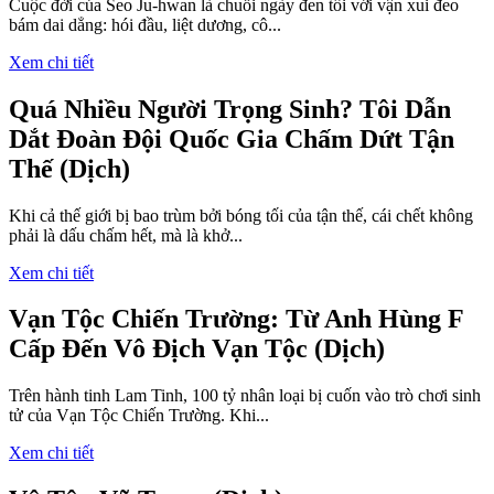
Cuộc đời của Seo Ju-hwan là chuỗi ngày đen tối với vận xui đeo
bám dai dẳng: hói đầu, liệt dương, cô...
Xem chi tiết
Quá Nhiều Người Trọng Sinh? Tôi Dẫn
Dắt Đoàn Đội Quốc Gia Chấm Dứt Tận
Thế (Dịch)
Khi cả thế giới bị bao trùm bởi bóng tối của tận thế, cái chết không
phải là dấu chấm hết, mà là khở...
Xem chi tiết
Vạn Tộc Chiến Trường: Từ Anh Hùng F
Cấp Đến Vô Địch Vạn Tộc (Dịch)
Trên hành tinh Lam Tinh, 100 tỷ nhân loại bị cuốn vào trò chơi sinh
tử của Vạn Tộc Chiến Trường. Khi...
Xem chi tiết