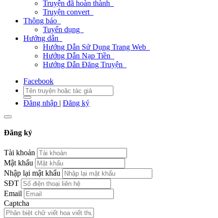
Truyện đã hoàn thành
Truyện convert
Thông báo
Tuyển dụng
Hướng dẫn
Hướng Dẫn Sử Dụng Trang Web
Hướng Dẫn Nạp Tiền
Hướng Dẫn Đăng Truyện
Facebook
Đăng nhập
|
Đăng ký
Đăng ký
Tài khoản
Mật khẩu
Nhập lại mật khẩu
SĐT
Email
Captcha