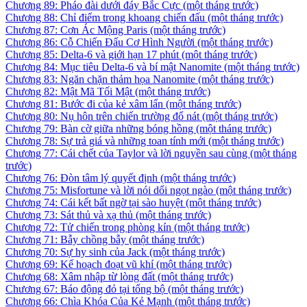
Chương 89: Pháo đài dưới đáy Bắc Cực
(một tháng trước)
Chương 88: Chỉ điểm trong khoang chiến đấu
(một tháng trước)
Chương 87: Cơn Ác Mộng Paris
(một tháng trước)
Chương 86: Cỗ Chiến Đấu Cơ Hình Người
(một tháng trước)
Chương 85: Delta-6 và giới hạn 17 phút
(một tháng trước)
Chương 84: Mục tiêu Delta-6 và bí mật Nanomite
(một tháng trước)
Chương 83: Ngăn chặn thảm họa Nanomite
(một tháng trước)
Chương 82: Mật Mã Tối Mật
(một tháng trước)
Chương 81: Bước đi của kẻ xâm lấn
(một tháng trước)
Chương 80: Nụ hôn trên chiến trường đổ nát
(một tháng trước)
Chương 79: Bàn cờ giữa những bóng hồng
(một tháng trước)
Chương 78: Sự trả giá và những toan tính mới
(một tháng trước)
Chương 77: Cái chết của Taylor và lời nguyền sau cùng
(một tháng
trước)
Chương 76: Đòn tâm lý quyết định
(một tháng trước)
Chương 75: Misfortune và lời nói dối ngọt ngào
(một tháng trước)
Chương 74: Cái kết bất ngờ tại sào huyệt
(một tháng trước)
Chương 73: Sát thủ và xạ thủ
(một tháng trước)
Chương 72: Tử chiến trong phòng kín
(một tháng trước)
Chương 71: Bẫy chồng bẫy
(một tháng trước)
Chương 70: Sự hy sinh của Jack
(một tháng trước)
Chương 69: Kế hoạch đoạt vũ khí
(một tháng trước)
Chương 68: Xâm nhập từ lòng đất
(một tháng trước)
Chương 67: Báo động đỏ tại tổng bộ
(một tháng trước)
Chương 66: Chìa Khóa Của Kẻ Mạnh
(một tháng trước)