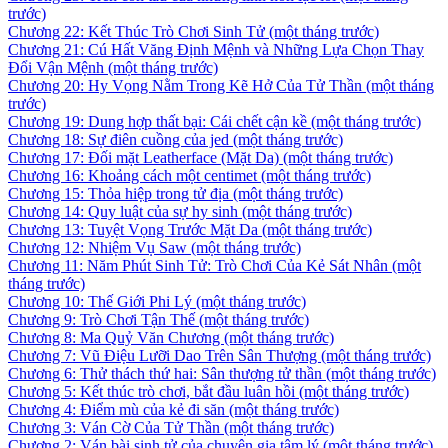
trước)
Chương 22: Kết Thúc Trò Chơi Sinh Tử
(một tháng trước)
Chương 21: Cú Hất Văng Định Mệnh và Những Lựa Chọn Thay
Đổi Vận Mệnh
(một tháng trước)
Chương 20: Hy Vọng Nằm Trong Kẽ Hở Của Tử Thần
(một tháng
trước)
Chương 19: Dung hợp thất bại: Cái chết cận kề
(một tháng trước)
Chương 18: Sự điên cuồng của jed
(một tháng trước)
Chương 17: Đối mặt Leatherface (Mặt Da)
(một tháng trước)
Chương 16: Khoảng cách một centimet
(một tháng trước)
Chương 15: Thỏa hiệp trong tử địa
(một tháng trước)
Chương 14: Quy luật của sự hy sinh
(một tháng trước)
Chương 13: Tuyệt Vọng Trước Mặt Da
(một tháng trước)
Chương 12: Nhiệm Vụ Saw
(một tháng trước)
Chương 11: Năm Phút Sinh Tử: Trò Chơi Của Kẻ Sát Nhân
(một
tháng trước)
Chương 10: Thế Giới Phi Lý
(một tháng trước)
Chương 9: Trò Chơi Tận Thế
(một tháng trước)
Chương 8: Ma Quỷ Văn Chương
(một tháng trước)
Chương 7: Vũ Điệu Lưỡi Dao Trên Sân Thượng
(một tháng trước)
Chương 6: Thử thách thứ hai: Sân thượng tử thần
(một tháng trước)
Chương 5: Kết thúc trò chơi, bắt đầu luân hồi
(một tháng trước)
Chương 4: Điểm mù của kẻ đi săn
(một tháng trước)
Chương 3: Ván Cờ Của Tử Thần
(một tháng trước)
Chương 2: Ván bài sinh tử của chuyên gia tâm lý
(một tháng trước)