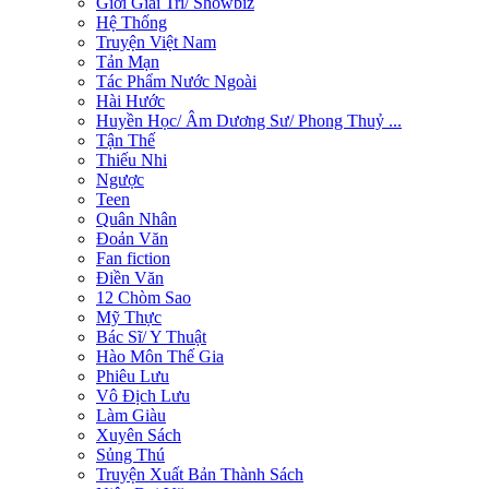
Giới Giải Trí/ Showbiz
Hệ Thống
Truyện Việt Nam
Tản Mạn
Tác Phẩm Nước Ngoài
Hài Hước
Huyền Học/ Âm Dương Sư/ Phong Thuỷ ...
Tận Thế
Thiếu Nhi
Ngược
Teen
Quân Nhân
Đoản Văn
Fan fiction
Điền Văn
12 Chòm Sao
Mỹ Thực
Bác Sĩ/ Y Thuật
Hào Môn Thế Gia
Phiêu Lưu
Vô Địch Lưu
Làm Giàu
Xuyên Sách
Sủng Thú
Truyện Xuất Bản Thành Sách