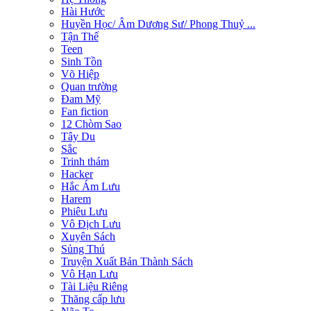
Hài Hước
Huyền Học/ Âm Dương Sư/ Phong Thuỷ ...
Tận Thế
Teen
Sinh Tồn
Võ Hiệp
Quan trường
Đam Mỹ
Fan fiction
12 Chòm Sao
Tây Du
Sắc
Trinh thám
Hacker
Hắc Ám Lưu
Harem
Phiêu Lưu
Vô Địch Lưu
Xuyên Sách
Sủng Thú
Truyện Xuất Bản Thành Sách
Vô Hạn Lưu
Tài Liệu Riêng
Thăng cấp lưu