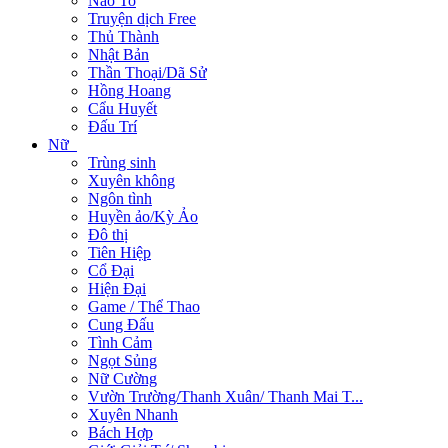
Não To
Truyện dịch Free
Thủ Thành
Nhật Bản
Thần Thoại/Dã Sử
Hồng Hoang
Cẩu Huyết
Đấu Trí
Nữ
Trùng sinh
Xuyên không
Ngôn tình
Huyền ảo/Kỳ Ảo
Đô thị
Tiên Hiệp
Cổ Đại
Hiện Đại
Game / Thể Thao
Cung Đấu
Tình Cảm
Ngọt Sủng
Nữ Cường
Vườn Trường/Thanh Xuân/ Thanh Mai T...
Xuyên Nhanh
Bách Hợp