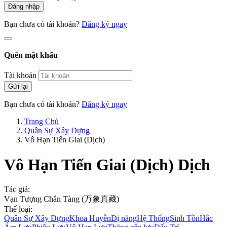
Đăng nhập
Bạn chưa có tài khoản?
Đăng ký ngay
Quên mật khẩu
Tài khoản
Gửi lại
Bạn chưa có tài khoản?
Đăng ký ngay
Trang Chủ
Quân Sự Xây Dựng
Vô Hạn Tiến Giai (Dịch)
Vô Hạn Tiến Giai (Dịch)
Dịch
Tác giả:
Vạn Tượng Chân Tàng (万象真藏)
Thể loại:
Quân Sự Xây Dựng
Khoa Huyễn
Dị năng
Hệ Thống
Sinh Tồn
Hắc