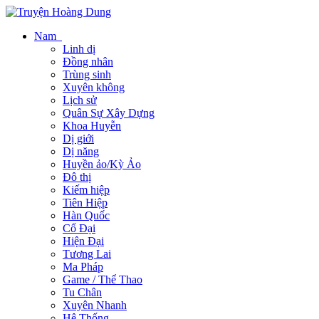
Nam
Linh dị
Đồng nhân
Trùng sinh
Xuyên không
Lịch sử
Quân Sự Xây Dựng
Khoa Huyễn
Dị giới
Dị năng
Huyền ảo/Kỳ Ảo
Đô thị
Kiếm hiệp
Tiên Hiệp
Hàn Quốc
Cổ Đại
Hiện Đại
Tương Lai
Ma Pháp
Game / Thể Thao
Tu Chân
Xuyên Nhanh
Hệ Thống