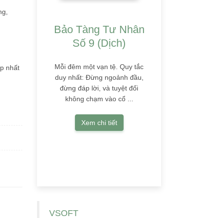
ng,
Bảo Tàng Tư Nhân
Số 9 (Dịch)
Mỗi đêm một vạn tệ. Quy tắc
ấp nhất
duy nhất: Đừng ngoảnh đầu,
đừng đáp lời, và tuyệt đối
không chạm vào cổ ...
Xem chi tiết
VSOFT