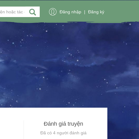
Đăng nhập
|
Đăng ký
Đánh giá truyện
Đã có
4
người đánh giá