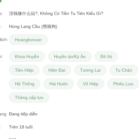
c:
没钱修什么仙?, Không Có Tiền Tu Tiên Kiểu Gì?
:
Hùng Lang Cầu (熊狼狗)
ịch:
Hoangforever
i:
Khoa Huyễn
Huyền ảo/Kỳ Ảo
Đô thị
Tiên Hiệp
Hiện Đại
Tương Lai
Tu Chân
Hệ Thống
Hài Hước
Võ Hiệp
Phiêu Lưu
Thăng cấp lưu
ạng:
Đang tiếp diễn
:
Trên 18 tuổi