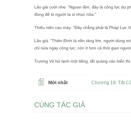
Lão giả cười nhẹ: "Ngoan lắm, đây là công lực dự p
đừng để bị người ta sỉ nhục nữa."
Thiếu niên cau mày: "Đây chẳng phải là Pháp Lực V
Lão giả: "Thiên Đình là nền tảng lớn, người dùng m
chỉ nửa ngày công lực, còn ít hơn cả thời gian ngươi
Trương Vũ hừ lạnh một tiếng, tắt quảng cáo hiển thị
Mới nhất
Chương 19: Tất Cả
CÙNG TÁC GIẢ