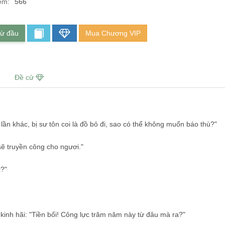
em:
566
từ đầu
Mua Chương VIP
Đề cử
 lần khác, bị sư tôn coi là đồ bỏ đi, sao có thể không muốn báo thù?"
 sẽ truyền công cho ngươi."
c?"
 kinh hãi: "Tiền bối! Công lực trăm năm này từ đâu mà ra?"