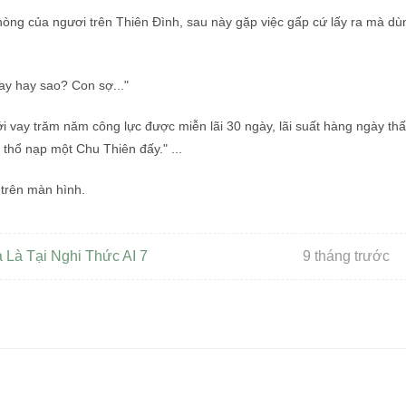
hòng của ngươi trên Thiên Đình, sau này gặp việc gấp cứ lấy ra mà dù
ay hay sao? Con sợ..."
ới vay trăm năm công lực được miễn lãi 30 ngày, lãi suất hàng ngày th
 thổ nạp một Chu Thiên đấy." ...
 trên màn hình.
 Là Tại Nghi Thức AI 7
9 tháng trước