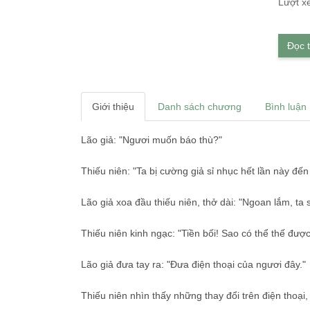
Lượt x
Đọc 
Giới thiệu
Danh sách chương
Bình luận
Lão giả: "Ngươi muốn báo thù?"
Thiếu niên: "Ta bị cường giả sỉ nhục hết lần này đến
Lão giả xoa đầu thiếu niên, thở dài: "Ngoan lắm, ta
Thiếu niên kinh ngạc: "Tiền bối! Sao có thể thế đượ
Lão giả đưa tay ra: "Đưa điện thoại của ngươi đây."
Thiếu niên nhìn thấy những thay đổi trên điện thoại,