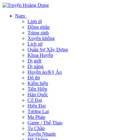
Nam
Linh dị
Đồng nhân
Trùng sinh
Xuyên không
Lịch sử
Quân Sự Xây Dựng
Khoa Huyễn
Dị giới
Dị năng
Huyền ảo/Kỳ Ảo
Đô thị
Kiếm hiệp
Tiên Hiệp
Hàn Quốc
Cổ Đại
Hiện Đại
Tương Lai
Ma Pháp
Game / Thể Thao
Tu Chân
Xuyên Nhanh
Hệ Thống