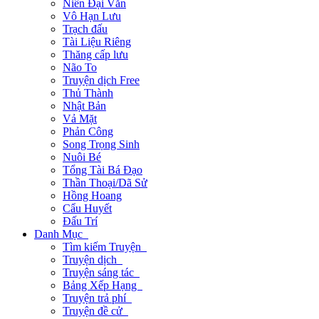
Niên Đại Văn
Vô Hạn Lưu
Trạch đấu
Tài Liệu Riêng
Thăng cấp lưu
Não To
Truyện dịch Free
Thủ Thành
Nhật Bản
Vả Mặt
Phản Công
Song Trọng Sinh
Nuôi Bé
Tổng Tài Bá Đạo
Thần Thoại/Dã Sử
Hồng Hoang
Cẩu Huyết
Đấu Trí
Danh Mục
Tìm kiếm Truyện
Truyện dịch
Truyện sáng tác
Bảng Xếp Hạng
Truyện trả phí
Truyện đề cử