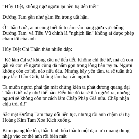
“Hủy Diệt, không ngờ ngươi lại hèn hạ đến thế!”
Đường Tam gần như gầm lên trong uất hận.
Ở Thần Giới, ai ai cũng biết tình cảm sâu nặng giữa vợ chồng
Đường Tam, và Tiểu Vũ chính là "nghịch lân" không ai được phép
chạm tới của anh.
Hủy Diệt Chi Thần thản nhiên đáp:
“Kẻ làm đại sự không câu nệ tiểu tiết. Không chỉ thê tử, mà cả con
gái và con rể ngươi cũng đã nằm gọn trong lòng bàn tay ta. Ngươi
không còn cơ hội nào nữa đâu. Nhưng hãy yên tâm, ta sẽ tuân thủ
quy tắc Thần Giới, không làm hại các ngươi.
Ta muốn ngươi phải tận mắt chứng kiến ta phát dương quang đại
Thần Giới này như thế nào. Đến lúc đó ta sẽ thả ngươi ra, nhưng
ngươi sẽ không còn tư cách làm Chấp Pháp Giả nữa. Chấp nhận
chịu trói đi!”
Sắc mặt Đường Tam thay đổi liên tục, nhưng rồi anh chậm rãi hạ
Hoàng Kim Tam Xoa Kích xuống.
Kim quang lóe lên, thần binh hóa thành một đạo lưu quang dung
nhập vào cơ thể anh rồi biến mất.