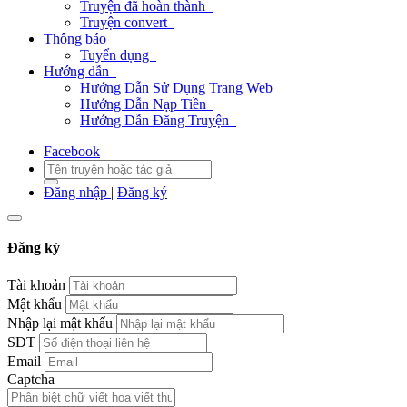
Truyện đã hoàn thành
Truyện convert
Thông báo
Tuyển dụng
Hướng dẫn
Hướng Dẫn Sử Dụng Trang Web
Hướng Dẫn Nạp Tiền
Hướng Dẫn Đăng Truyện
Facebook
Đăng nhập
|
Đăng ký
Đăng ký
Tài khoản
Mật khẩu
Nhập lại mật khẩu
SĐT
Email
Captcha