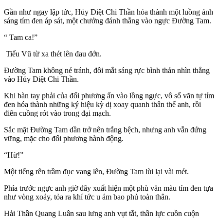
Gần như ngay lập tức, Hủy Diệt Chi Thần hóa thành một luồng ánh
sáng tím đen áp sát, một chưởng đánh thẳng vào ngực Đường Tam.
“ Tam ca!”
Tiểu Vũ từ xa thét lên đau đớn.
Đường Tam không né tránh, đôi mắt sáng rực bình thản nhìn thẳng
vào Hủy Diệt Chi Thần.
Khi bàn tay phải của đối phương ấn vào lồng ngực, vô số văn tự tím
đen hóa thành những ký hiệu kỳ dị xoay quanh thân thể anh, rồi
điên cuồng rót vào trong đại mạch.
Sắc mặt Đường Tam dần trở nên trắng bệch, nhưng anh vẫn đứng
vững, mặc cho đối phương hành động.
“Hừ!”
Một tiếng rên trầm đục vang lên, Đường Tam lùi lại vài mét.
Phía trước ngực anh giờ đây xuất hiện một phù văn màu tím đen tựa
như vòng xoáy, tỏa ra khí tức u ám bao phủ toàn thân.
Hải Thần Quang Luân sau lưng anh vụt tắt, thần lực cuồn cuộn