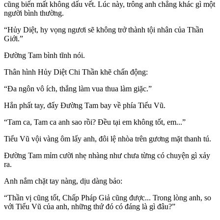
cũng biến mất không dấu vết. Lúc này, trông anh chẳng khác gì một
người bình thường.
“Hủy Diệt, hy vọng ngươi sẽ không trở thành tội nhân của Thần
Giới.”
Đường Tam bình tĩnh nói.
Thân hình Hủy Diệt Chi Thần khẽ chấn động:
“Đa ngôn vô ích, thắng làm vua thua làm giặc.”
Hắn phất tay, đẩy Đường Tam bay về phía Tiểu Vũ.
“Tam ca, Tam ca anh sao rồi? Đều tại em không tốt, em...”
Tiểu Vũ vội vàng ôm lấy anh, đôi lệ nhòa trên gương mặt thanh tú.
Đường Tam mỉm cười nhẹ nhàng như chưa từng có chuyện gì xảy
ra.
Anh nắm chặt tay nàng, dịu dàng bảo:
“Thần vị cũng tốt, Chấp Pháp Giả cũng được... Trong lòng anh, so
với Tiểu Vũ của anh, những thứ đó có đáng là gì đâu?”