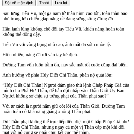
Đặt về mặc định
Thoát
Lưu lại
Sau lưng Tiểu Vũ, một gã nam tử thân hình cao lớn, toàn thân bao
phủ trong lớp chiến giáp nặng nề đang sừng sững đứng đó.
Hắn lạnh lùng khống chế đôi tay Tiểu Vũ, khiến nàng hoàn toàn
không thể động đậy.
Tiểu Vũ với vòng bụng nhô cao, ánh mắt đã sớm nhòe lệ.
Hiển nhiên, nàng đã rơi vào tay kẻ địch.
Đường Tam vốn luôn trầm ổn, nay sắc mặt rốt cuộc cũng đại biến.
Anh hướng về phía Hủy Diệt Chi Thần, phẫn nộ quát lớn:
“Hủy Diệt Chi Thần! Ngươi dám giao thủ lệnh Chấp Pháp Giả của
mình cho Phá Hư Thần, để hắn đột nhập vào Thần Giới Ủy Ban.
Ngươi không sợ chịu sự trừng phạt của Thần phạt sao?”
Với tư cách là người nắm giữ cốt lõi của Thần Giới, Đường Tam
hoàn toàn có khả năng giáng xuống Thần phạt.
Dù Thần phạt không thể trực tiếp tiêu diệt một Chấp Pháp Giả như
Hủy Diệt Chi Thần, nhưng ngay cả một vị Thần cấp một khi đối
mặt với nó cũng sẽ phải chịu kết cục thê thảm.