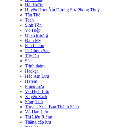
Hài Hước
Huyền Học/ Âm Dương Sư/ Phong Thuỷ ...
Tận Thế
Teen
Sinh Tồn
Võ Hiệp
Quan trường
Đam Mỹ
Fan fiction
12 Chòm Sao
Tây Du
Sắc
Trinh thám
Hacker
Hắc Ám Lưu
Harem
Phiêu Lưu
Vô Địch Lưu
Xuyên Sách
Sủng Thú
Truyện Xuất Bản Thành Sách
Vô Hạn Lưu
Tài Liệu Riêng
Thăng cấp lưu