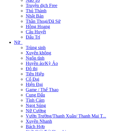
Não To
Truyện dịch Free
Thủ Thành
Nhật Bản
Thần Thoại/Dã Sử
Hồng Hoang
Cẩu Huyết
Đấu Trí
Nữ
Trùng sinh
Xuyên không
Ngôn tình
Huyền ảo/Kỳ Ảo
Đô thị
Tiên Hiệp
Cổ Đại
Hiện Đại
Game / Thể Thao
Cung Đấu
Tình Cảm
Ngọt Sủng
Nữ Cường
Vườn Trường/Thanh Xuân/ Thanh Mai T...
Xuyên Nhanh
Bách Hợp