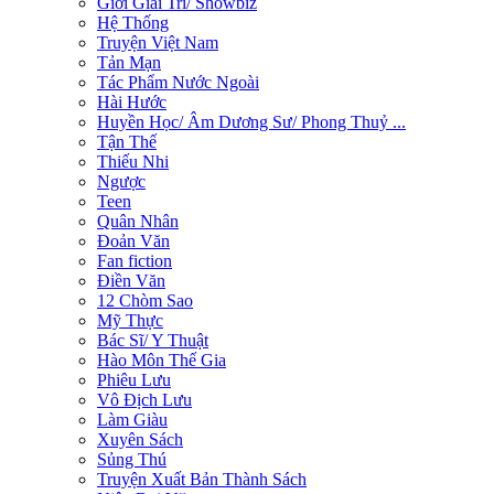
Giới Giải Trí/ Showbiz
Hệ Thống
Truyện Việt Nam
Tản Mạn
Tác Phẩm Nước Ngoài
Hài Hước
Huyền Học/ Âm Dương Sư/ Phong Thuỷ ...
Tận Thế
Thiếu Nhi
Ngược
Teen
Quân Nhân
Đoản Văn
Fan fiction
Điền Văn
12 Chòm Sao
Mỹ Thực
Bác Sĩ/ Y Thuật
Hào Môn Thế Gia
Phiêu Lưu
Vô Địch Lưu
Làm Giàu
Xuyên Sách
Sủng Thú
Truyện Xuất Bản Thành Sách