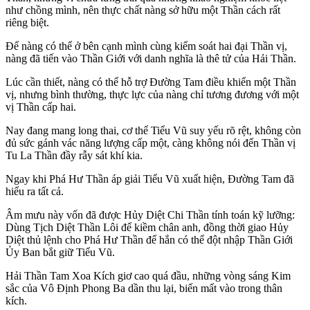
như chồng mình, nên thực chất nàng sở hữu một Thần cách rất
riêng biệt.
Để nàng có thể ở bên cạnh mình cùng kiểm soát hai đại Thần vị,
nàng đã tiến vào Thần Giới với danh nghĩa là thê tử của Hải Thần.
Lúc cần thiết, nàng có thể hỗ trợ Đường Tam điều khiển một Thần
vị, nhưng bình thường, thực lực của nàng chỉ tương đương với một
vị Thần cấp hai.
Nay đang mang long thai, cơ thể Tiểu Vũ suy yếu rõ rệt, không còn
đủ sức gánh vác năng lượng cấp một, càng không nói đến Thần vị
Tu La Thần đầy rẫy sát khí kia.
Ngay khi Phá Hư Thần áp giải Tiểu Vũ xuất hiện, Đường Tam đã
hiểu ra tất cả.
Âm mưu này vốn đã được Hủy Diệt Chi Thần tính toán kỹ lưỡng:
Dùng Tịch Diệt Thần Lôi để kiềm chân anh, đồng thời giao Hủy
Diệt thủ lệnh cho Phá Hư Thần để hắn có thể đột nhập Thần Giới
Ủy Ban bắt giữ Tiểu Vũ.
Hải Thần Tam Xoa Kích giơ cao quá đầu, những vòng sáng Kim
sắc của Vô Định Phong Ba dần thu lại, biến mất vào trong thân
kích.