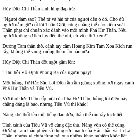
Hủy Diệt Chi Thần lạnh lùng đáp trả:
“Ngươi dám sao? Thê tử và hài tử của ngươi đều ở đó. Cho dù
ngươi nắm giữ cốt lõi Thần Giới, cũng chẳng thể nào kiểm soát
Thần phạt chỉ chuẩn xác đánh vào mỗi mình Phá Hư Thần. Nếu
ngươi không sợ liên lụy đến thê nhi, cứ việc thử xem!”
Đường Tam thẫn thờ, cánh tay cầm Hoàng Kim Tam Xoa Kích run
rẩy, không thể vung xuống thêm lần nào nữa.
Hủy Diệt Chi Thần đột ngột gầm lên:
“Thu hồi Vô Định Phong Ba của ngươi ngay!”
Một luồng Tử Hắc Sắc Lôi Điện ầm ầm giáng xuống, rơi ngay cạnh
Phá Hư Thần và Tiểu Vũ.
Với thực lực Thần cấp một của Phá Hư Thần, luồng lôi điện này
chẳng đáng là bao, nhưng Tiểu Vũ thì khác!
Nàng khẽ thốt lên một tiếng đau đớn, thân thể run rẩy kịch liệt.
Tình cảnh của Tiểu Vũ vô cùng đặc thù. Nàng vốn có thể cùng
Đường Tam luân phiên sử dụng sức mạnh của Hải Thần và Tu La
Thần, nhưng vì chưa từng trải qua những khảo nghiệm khốc liệt