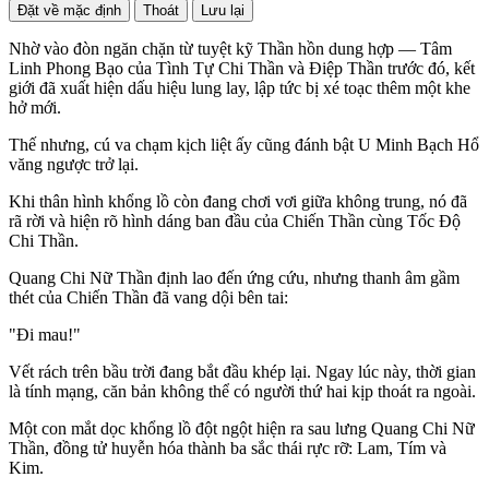
Đặt về mặc định
Thoát
Lưu lại
Nhờ vào đòn ngăn chặn từ tuyệt kỹ Thần hồn dung hợp — Tâm
Linh Phong Bạo của Tình Tự Chi Thần và Điệp Thần trước đó, kết
giới đã xuất hiện dấu hiệu lung lay, lập tức bị xé toạc thêm một khe
hở mới.
Thế nhưng, cú va chạm kịch liệt ấy cũng đánh bật U Minh Bạch Hổ
văng ngược trở lại.
Khi thân hình khổng lồ còn đang chơi vơi giữa không trung, nó đã
rã rời và hiện rõ hình dáng ban đầu của Chiến Thần cùng Tốc Độ
Chi Thần.
Quang Chi Nữ Thần định lao đến ứng cứu, nhưng thanh âm gầm
thét của Chiến Thần đã vang dội bên tai:
"Đi mau!"
Vết rách trên bầu trời đang bắt đầu khép lại. Ngay lúc này, thời gian
là tính mạng, căn bản không thể có người thứ hai kịp thoát ra ngoài.
Một con mắt dọc khổng lồ đột ngột hiện ra sau lưng Quang Chi Nữ
Thần, đồng tử huyễn hóa thành ba sắc thái rực rỡ: Lam, Tím và
Kim.