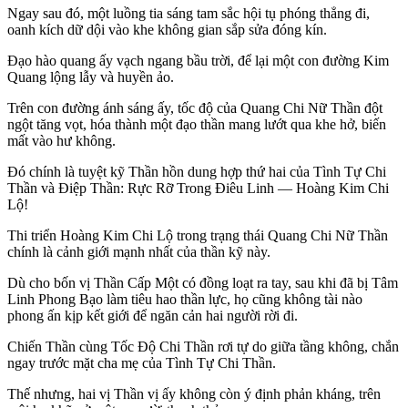
Ngay sau đó, một luồng tia sáng tam sắc hội tụ phóng thẳng đi,
oanh kích dữ dội vào khe không gian sắp sửa đóng kín.
Đạo hào quang ấy vạch ngang bầu trời, để lại một con đường Kim
Quang lộng lẫy và huyền ảo.
Trên con đường ánh sáng ấy, tốc độ của Quang Chi Nữ Thần đột
ngột tăng vọt, hóa thành một đạo thần mang lướt qua khe hở, biến
mất vào hư không.
Đó chính là tuyệt kỹ Thần hồn dung hợp thứ hai của Tình Tự Chi
Thần và Điệp Thần: Rực Rỡ Trong Điêu Linh — Hoàng Kim Chi
Lộ!
Thi triển Hoàng Kim Chi Lộ trong trạng thái Quang Chi Nữ Thần
chính là cảnh giới mạnh nhất của thần kỹ này.
Dù cho bốn vị Thần Cấp Một có đồng loạt ra tay, sau khi đã bị Tâm
Linh Phong Bạo làm tiêu hao thần lực, họ cũng không tài nào
phong ấn kịp kết giới để ngăn cản hai người rời đi.
Chiến Thần cùng Tốc Độ Chi Thần rơi tự do giữa tầng không, chắn
ngay trước mặt cha mẹ của Tình Tự Chi Thần.
Thế nhưng, hai vị Thần vị ấy không còn ý định phản kháng, trên