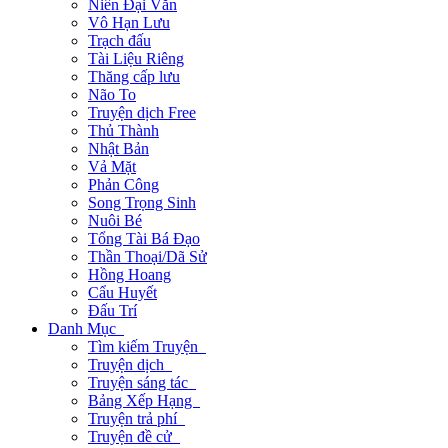
Niên Đại Văn
Vô Hạn Lưu
Trạch đấu
Tài Liệu Riêng
Thăng cấp lưu
Não To
Truyện dịch Free
Thủ Thành
Nhật Bản
Vả Mặt
Phản Công
Song Trọng Sinh
Nuôi Bé
Tổng Tài Bá Đạo
Thần Thoại/Dã Sử
Hồng Hoang
Cẩu Huyết
Đấu Trí
Danh Mục
Tìm kiếm Truyện
Truyện dịch
Truyện sáng tác
Bảng Xếp Hạng
Truyện trả phí
Truyện đề cử