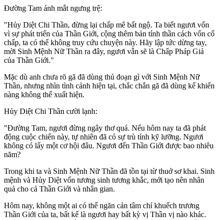
Đường Tam ánh mắt ngưng trệ:
"Hủy Diệt Chi Thần, đừng lại chấp mê bất ngộ. Ta biết ngươi vốn
vì sự phát triển của Thần Giới, cộng thêm bản tính thần cách vốn cố
chấp, ta có thể không truy cứu chuyện này. Hãy lập tức dừng tay,
mời Sinh Mệnh Nữ Thần ra đây, ngươi vẫn sẽ là Chấp Pháp Giả
của Thần Giới."
Mặc dù anh chưa rõ gã đã dùng thủ đoạn gì với Sinh Mệnh Nữ
Thần, nhưng nhìn tình cảnh hiện tại, chắc chắn gã đã dùng kế khiến
nàng không thể xuất hiện.
Hủy Diệt Chi Thần cười lạnh:
"Đường Tam, ngươi đừng ngây thơ quá. Nếu hôm nay ta đã phát
động cuộc chiến này, tự nhiên đã có sự trù tính kỹ lưỡng. Ngươi
không có lấy một cơ hội đâu. Ngươi đến Thần Giới được bao nhiêu
năm?
Trong khi ta và Sinh Mệnh Nữ Thần đã tồn tại từ thuở sơ khai. Sinh
mệnh và Hủy Diệt vốn tương sinh tương khắc, mới tạo nên nhân
quả cho cả Thần Giới và nhân gian.
Hôm nay, không một ai có thể ngăn cản tâm chí khuếch trương
Thần Giới của ta, bất kể là ngươi hay bất kỳ vị Thần vị nào khác.