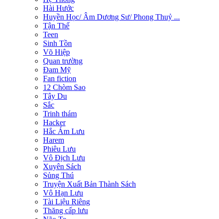
Hài Hước
Huyền Học/ Âm Dương Sư/ Phong Thuỷ ...
Tận Thế
Teen
Sinh Tồn
Võ Hiệp
Quan trường
Đam Mỹ
Fan fiction
12 Chòm Sao
Tây Du
Sắc
Trinh thám
Hacker
Hắc Ám Lưu
Harem
Phiêu Lưu
Vô Địch Lưu
Xuyên Sách
Sủng Thú
Truyện Xuất Bản Thành Sách
Vô Hạn Lưu
Tài Liệu Riêng
Thăng cấp lưu