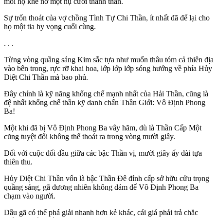
môi họ khẽ nở một nụ cười thanh thản.
Sự trốn thoát của vợ chồng Tình Tự Chi Thần, ít nhất đã để lại cho
họ một tia hy vọng cuối cùng.
. . .
Từng vòng quầng sáng Kim sắc tựa như muốn thâu tóm cả thiên địa
vào bên trong, rực rỡ khai hoa, lớp lớp lớp sóng hướng về phía Hủy
Diệt Chi Thần mà bao phủ.
Đây chính là kỹ năng khống chế mạnh nhất của Hải Thần, cũng là
đệ nhất khống chế thần kỹ danh chấn Thần Giới: Vô Định Phong
Ba!
Một khi đã bị Vô Định Phong Ba vây hãm, dù là Thần Cấp Một
cũng tuyệt đối không thể thoát ra trong vòng mười giây.
Đối với cuộc đối đầu giữa các bậc Thần vị, mười giây ấy dài tựa
thiên thu.
Hủy Diệt Chi Thần vốn là bậc Thần Đê đỉnh cấp sở hữu cửu trọng
quầng sáng, gã đương nhiên không dám để Vô Định Phong Ba
chạm vào người.
Dẫu gã có thể phá giải nhanh hơn kẻ khác, cái giá phải trả chắc