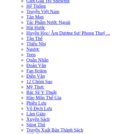
Giới Giải Trí/ Showbiz
Hệ Thống
Truyện Việt Nam
Tản Mạn
Tác Phẩm Nước Ngoài
Hài Hước
Huyền Học/ Âm Dương Sư/ Phong Thuỷ ...
Tận Thế
Thiếu Nhi
Ngược
Teen
Quân Nhân
Đoản Văn
Fan fiction
Điền Văn
12 Chòm Sao
Mỹ Thực
Bác Sĩ/ Y Thuật
Hào Môn Thế Gia
Phiêu Lưu
Vô Địch Lưu
Làm Giàu
Xuyên Sách
Sủng Thú
Truyện Xuất Bản Thành Sách