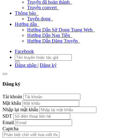
Truyện đã hoàn thành
Truyện convert
Thông báo
Tuyển dụng
Hướng dẫn
Hướng Dẫn Sử Dụng Trang Web
Hướng Dẫn Nạp Tiền
Hướng Dẫn Đăng Truyện
Facebook
Đăng nhập
|
Đăng ký
Đăng ký
Tài khoản
Mật khẩu
Nhập lại mật khẩu
SĐT
Email
Captcha