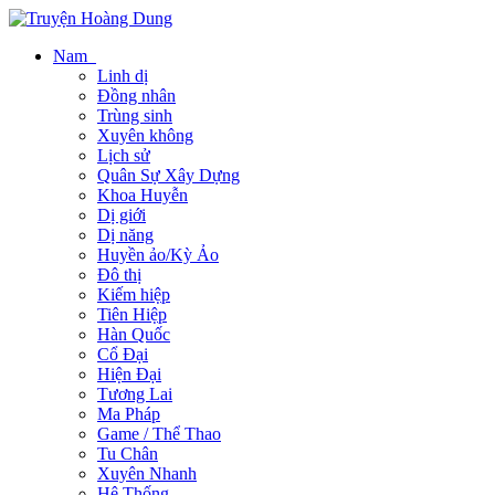
Nam
Linh dị
Đồng nhân
Trùng sinh
Xuyên không
Lịch sử
Quân Sự Xây Dựng
Khoa Huyễn
Dị giới
Dị năng
Huyền ảo/Kỳ Ảo
Đô thị
Kiếm hiệp
Tiên Hiệp
Hàn Quốc
Cổ Đại
Hiện Đại
Tương Lai
Ma Pháp
Game / Thể Thao
Tu Chân
Xuyên Nhanh
Hệ Thống