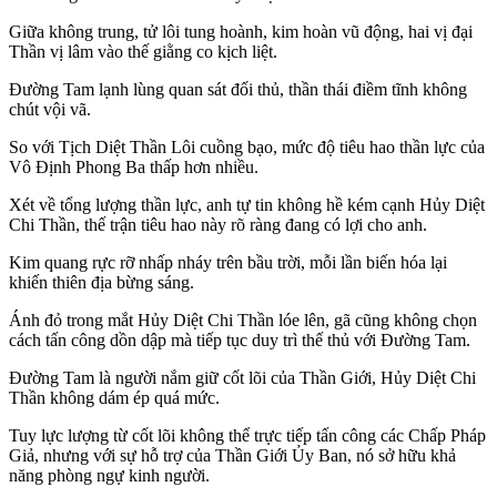
Giữa không trung, tử lôi tung hoành, kim hoàn vũ động, hai vị đại
Thần vị lâm vào thế giằng co kịch liệt.
Đường Tam lạnh lùng quan sát đối thủ, thần thái điềm tĩnh không
chút vội vã.
So với Tịch Diệt Thần Lôi cuồng bạo, mức độ tiêu hao thần lực của
Vô Định Phong Ba thấp hơn nhiều.
Xét về tổng lượng thần lực, anh tự tin không hề kém cạnh Hủy Diệt
Chi Thần, thế trận tiêu hao này rõ ràng đang có lợi cho anh.
Kim quang rực rỡ nhấp nháy trên bầu trời, mỗi lần biến hóa lại
khiến thiên địa bừng sáng.
Ánh đỏ trong mắt Hủy Diệt Chi Thần lóe lên, gã cũng không chọn
cách tấn công dồn dập mà tiếp tục duy trì thế thủ với Đường Tam.
Đường Tam là người nắm giữ cốt lõi của Thần Giới, Hủy Diệt Chi
Thần không dám ép quá mức.
Tuy lực lượng từ cốt lõi không thể trực tiếp tấn công các Chấp Pháp
Giả, nhưng với sự hỗ trợ của Thần Giới Ủy Ban, nó sở hữu khả
năng phòng ngự kinh người.