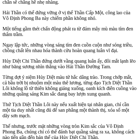
chắn sẽ chẳng hề nhẹ nhàng.
Hải Thần có thể đứng vững ở vị thế Thần Cấp Một, công lao của
Vô Định Phong Ba này chiếm phần không nhỏ.
Một tiếng gầm thét chấn động phát ra từ đám mây mù màu tím đen
thâm trầm.
Ngay lập tức, những vòng sáng tím đen cuồn cuộn như sóng triều,
chồng chất lên nhau hóa thành cửu hoàn quang luân vĩ đại.
Hủy Diệt Chi Thần đứng dưới vầng quang luân ấy, đôi mắt lạnh lẽo
như băng sương nhìn thẳng vào Hải Thần Đường Tam.
Từng đợt ý niệm Hủy Diệt màu tử hắc dâng trào. Trong chớp mắt,
cả bầu trời bị nhuộm một màu thê lương, từng đạo Tịch Diệt Thần
Lôi khổng lồ từ thiên không giáng xuống, oanh kích điên cuồng vào
những quầng sáng Kim sắc đang bay lượn xung quanh.
Thứ Tịch Diệt Thần Lôi này nếu xuất hiện tại nhân gian, chỉ cần
một tia duy nhất cũng đủ để san phẳng một thành thị, xóa sổ một
dãy sơn mạch.
Thế nhưng, trước mặt những vòng tròn Kim sắc của Vô Định
Phong Ba, chúng chỉ có thể đánh bạt quầng sáng ra xa, không cách
nào tiến gần đến bản thể của Hủy Diệt Chi Thần.