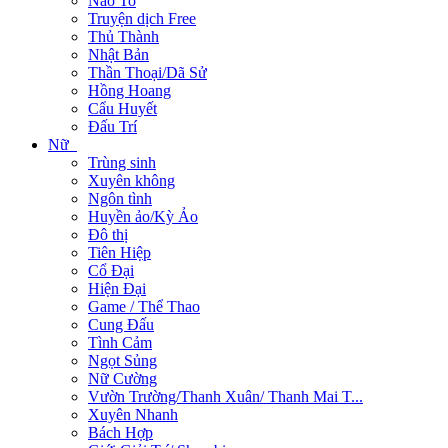
Não To
Truyện dịch Free
Thủ Thành
Nhật Bản
Thần Thoại/Dã Sử
Hồng Hoang
Cẩu Huyết
Đấu Trí
Nữ
Trùng sinh
Xuyên không
Ngôn tình
Huyền ảo/Kỳ Ảo
Đô thị
Tiên Hiệp
Cổ Đại
Hiện Đại
Game / Thể Thao
Cung Đấu
Tình Cảm
Ngọt Sủng
Nữ Cường
Vườn Trường/Thanh Xuân/ Thanh Mai T...
Xuyên Nhanh
Bách Hợp