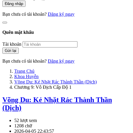
Đăng nhập
Bạn chưa có tài khoản?
Đăng ký ngay
Quên mật khẩu
Tài khoản
Gửi lại
Bạn chưa có tài khoản?
Đăng ký ngay
Trang Chủ
Khoa Huyễn
Võng Du: Kẻ Nhặt Rác Thành Thần (Dịch)
Chương 9: Vô Địch Cấp Độ 1
Võng Du: Kẻ Nhặt Rác Thành Thần
(Dịch)
52 lượt xem
1208 chữ
2026-04-05 22:43:57