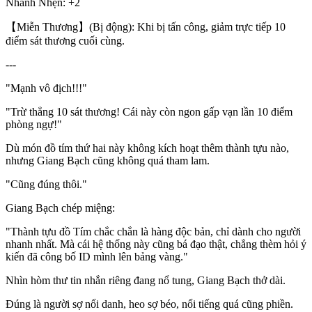
Nhanh Nhẹn: +2
【Miễn Thương】(Bị động): Khi bị tấn công, giảm trực tiếp 10
điểm sát thương cuối cùng.
---
"Mạnh vô địch!!!"
"Trừ thẳng 10 sát thương! Cái này còn ngon gấp vạn lần 10 điểm
phòng ngự!"
Dù món đồ tím thứ hai này không kích hoạt thêm thành tựu nào,
nhưng Giang Bạch cũng không quá tham lam.
"Cũng đúng thôi."
Giang Bạch chép miệng:
"Thành tựu đồ Tím chắc chắn là hàng độc bản, chỉ dành cho người
nhanh nhất. Mà cái hệ thống này cũng bá đạo thật, chẳng thèm hỏi ý
kiến đã công bố ID mình lên bảng vàng."
Nhìn hòm thư tin nhắn riêng đang nổ tung, Giang Bạch thở dài.
Đúng là người sợ nổi danh, heo sợ béo, nổi tiếng quá cũng phiền.