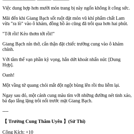
Việc dung hợp hơn mười món trang bị này ngốn không ít công sức.
Mãi đến khi Giang Bạch sốt ruột đặt món vũ khí phẩm chất Lam
vừa "ra lò" vào ô khảm, đồng hồ ảo cũng đã trôi qua hơn hai phút.
"Tới rồi! Kèo thơm tới rồi!"
Giang Bạch nín thở, cẩn thận đặt chiếc trường cung vào ô khảm
chính.
Với tâm thế vạn phần kỳ vọng, hắn dứt khoát nhấn nút: [Dung
Hợp].
Oanh!
Một vầng tử quang chói mắt đột ngột bùng lên rồi thu liễm lại.
Ngay sau đó, một cánh cung màu tím với những đường nét tinh xảo,
bá đạo lẳng lặng trôi nổi trước mặt Giang Bạch.
----
【 Trường Cung Thâm Uyên
】(Sử Thi)
Công Kích: +10