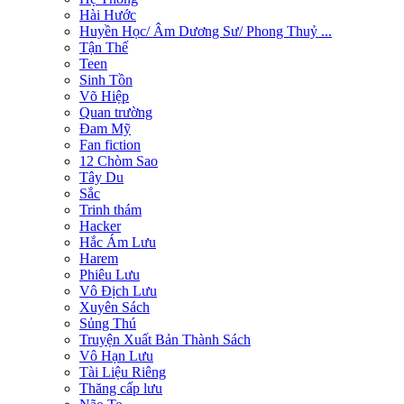
Hài Hước
Huyền Học/ Âm Dương Sư/ Phong Thuỷ ...
Tận Thế
Teen
Sinh Tồn
Võ Hiệp
Quan trường
Đam Mỹ
Fan fiction
12 Chòm Sao
Tây Du
Sắc
Trinh thám
Hacker
Hắc Ám Lưu
Harem
Phiêu Lưu
Vô Địch Lưu
Xuyên Sách
Sủng Thú
Truyện Xuất Bản Thành Sách
Vô Hạn Lưu
Tài Liệu Riêng
Thăng cấp lưu