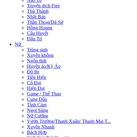
Não To
Truyện dịch Free
Thủ Thành
Nhật Bản
Thần Thoại/Dã Sử
Hồng Hoang
Cẩu Huyết
Đấu Trí
Nữ
Trùng sinh
Xuyên không
Ngôn tình
Huyền ảo/Kỳ Ảo
Đô thị
Tiên Hiệp
Cổ Đại
Hiện Đại
Game / Thể Thao
Cung Đấu
Tình Cảm
Ngọt Sủng
Nữ Cường
Vườn Trường/Thanh Xuân/ Thanh Mai T...
Xuyên Nhanh
Bách Hợp