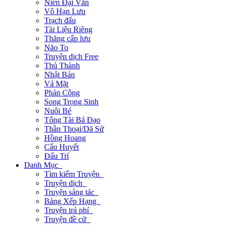
Niên Đại Văn
Vô Hạn Lưu
Trạch đấu
Tài Liệu Riêng
Thăng cấp lưu
Não To
Truyện dịch Free
Thủ Thành
Nhật Bản
Vả Mặt
Phản Công
Song Trọng Sinh
Nuôi Bé
Tổng Tài Bá Đạo
Thần Thoại/Dã Sử
Hồng Hoang
Cẩu Huyết
Đấu Trí
Danh Mục
Tìm kiếm Truyện
Truyện dịch
Truyện sáng tác
Bảng Xếp Hạng
Truyện trả phí
Truyện đề cử