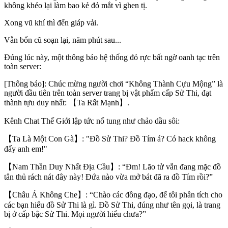
không khéo lại làm bao kẻ đỏ mắt vì ghen tị.
Xong vũ khí thì đến giáp vải.
Vẫn bổn cũ soạn lại, năm phút sau...
Đúng lúc này, một thông báo hệ thống đỏ rực bất ngờ oanh tạc trên
toàn server:
[Thông báo]: Chúc mừng người chơi “Không Thành Cựu Mộng” là
người đầu tiên trên toàn server trang bị vật phẩm cấp Sử Thi, đạt
thành tựu duy nhất: 【Ta Rất Mạnh】.
Kênh Chat Thế Giới lập tức nổ tung như chảo dầu sôi:
【Ta Là Một Con Gà】: "Đồ Sử Thi? Đồ Tím á? Có hack không
đấy anh em!"
【Nam Thần Duy Nhất Địa Cầu】: “Đm! Lão tử vẫn đang mặc đồ
tân thủ rách nát đây này! Đứa nào vừa mở bát đã ra đồ Tím rồi?”
【Châu Á Không Che】: “Chào các đồng đạo, để tôi phân tích cho
các bạn hiểu đồ Sử Thi là gì. Đồ Sử Thi, đúng như tên gọi, là trang
bị ở cấp bậc Sử Thi. Mọi người hiểu chưa?”