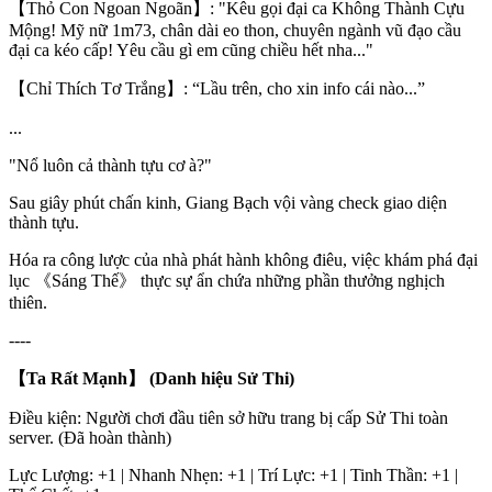
【Thỏ Con Ngoan Ngoãn】: "Kêu gọi đại ca Không Thành Cựu
Mộng! Mỹ nữ 1m73, chân dài eo thon, chuyên ngành vũ đạo cầu
đại ca kéo cấp! Yêu cầu gì em cũng chiều hết nha..."
【Chỉ Thích Tơ Trắng】: “Lầu trên, cho xin info cái nào...”
...
"Nổ luôn cả thành tựu cơ à?"
Sau giây phút chấn kinh, Giang Bạch vội vàng check giao diện
thành tựu.
Hóa ra công lược của nhà phát hành không điêu, việc khám phá đại
lục 《Sáng Thế》 thực sự ẩn chứa những phần thưởng nghịch
thiên.
----
【Ta Rất Mạnh
】 (Danh hiệu Sử Thi)
Điều kiện: Người chơi đầu tiên sở hữu trang bị cấp Sử Thi toàn
server. (Đã hoàn thành)
Lực Lượng: +1 | Nhanh Nhẹn: +1 | Trí Lực: +1 | Tinh Thần: +1 |