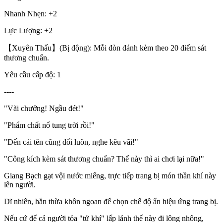
Nhanh Nhẹn: +2
Lực Lượng: +2
【Xuyên Thấu】(Bị động): Mỗi đòn đánh kèm theo 20 điểm sát
thương chuẩn.
Yêu cầu cấp độ: 1
----
"Vãi chưởng! Ngầu đét!"
"Phẩm chất nổ tung trời rồi!"
"Đến cái tên cũng đổi luôn, nghe kêu vãi!"
"Công kích kèm sát thương chuẩn? Thế này thì ai chơi lại nữa!"
Giang Bạch gạt vội nước miếng, trực tiếp trang bị món thần khí này
lên người.
Dĩ nhiên, hắn thừa khôn ngoan để chọn chế độ ẩn hiệu ứng trang bị.
Nếu cứ để cả người tỏa "tử khí" lấp lánh thế này đi lông nhông,