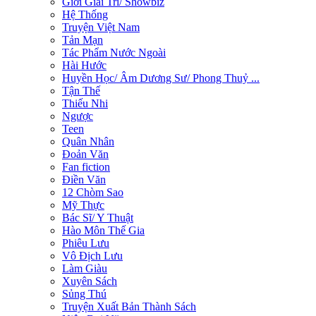
Giới Giải Trí/ Showbiz
Hệ Thống
Truyện Việt Nam
Tản Mạn
Tác Phẩm Nước Ngoài
Hài Hước
Huyền Học/ Âm Dương Sư/ Phong Thuỷ ...
Tận Thế
Thiếu Nhi
Ngược
Teen
Quân Nhân
Đoản Văn
Fan fiction
Điền Văn
12 Chòm Sao
Mỹ Thực
Bác Sĩ/ Y Thuật
Hào Môn Thế Gia
Phiêu Lưu
Vô Địch Lưu
Làm Giàu
Xuyên Sách
Sủng Thú
Truyện Xuất Bản Thành Sách