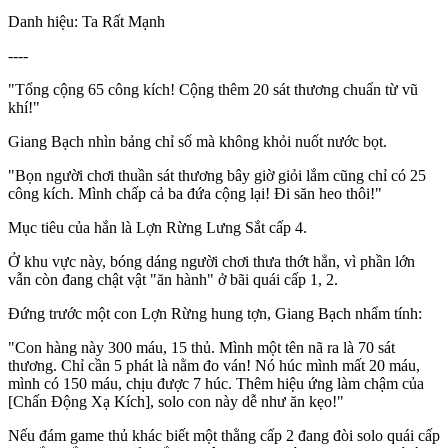
Danh hiệu: Ta Rất Mạnh
----
"Tổng cộng 65 công kích! Cộng thêm 20 sát thương chuẩn từ vũ
khí!"
Giang Bạch nhìn bảng chỉ số mà không khỏi nuốt nước bọt.
"Bọn người chơi thuần sát thương bây giờ giỏi lắm cũng chỉ có 25
công kích. Mình chấp cả ba đứa cộng lại! Đi săn heo thôi!"
Mục tiêu của hắn là Lợn Rừng Lưng Sắt cấp 4.
Ở khu vực này, bóng dáng người chơi thưa thớt hẳn, vì phần lớn
vẫn còn đang chật vật "ăn hành" ở bãi quái cấp 1, 2.
Đứng trước một con Lợn Rừng hung tợn, Giang Bạch nhẩm tính:
"Con hàng này 300 máu, 15 thủ. Mình một tên nã ra là 70 sát
thương. Chỉ cần 5 phát là nằm đo ván! Nó húc mình mất 20 máu,
mình có 150 máu, chịu được 7 húc. Thêm hiệu ứng làm chậm của
[Chấn Động Xạ Kích], solo con này dễ như ăn kẹo!"
Nếu đám game thủ khác biết một thằng cấp 2 đang đòi solo quái cấp