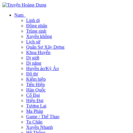
Nam
Linh dị
Đồng nhân
Trùng sinh
Xuyên không
Lịch sử
Quân Sự Xây Dựng
Khoa Huyễn
Dị giới
Dị năng
Huyền ảo/Kỳ Ảo
Đô thị
Kiếm hiệp
Tiên Hiệp
Hàn Quốc
Cổ Đại
Hiện Đại
Tương Lai
Ma Pháp
Game / Thể Thao
Tu Chân
Xuyên Nhanh
Hệ Thống