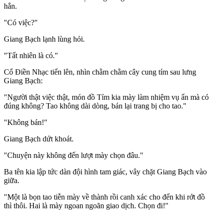
hắn.
"Có việc?"
Giang Bạch lạnh lùng hỏi.
"Tất nhiên là có."
Cổ Điền Nhạc tiến lên, nhìn chằm chằm cây cung tím sau lưng
Giang Bạch:
"Người thật việc thật, món đồ Tím kia mày làm nhiệm vụ ẩn mà có
đúng không? Tao không dài dòng, bán lại trang bị cho tao."
"Không bán!"
Giang Bạch dứt khoát.
"Chuyện này không đến lượt mày chọn đâu."
Ba tên kia lập tức dàn đội hình tam giác, vây chặt Giang Bạch vào
giữa.
"Một là bọn tao tiễn mày về thành rồi canh xác cho đến khi rớt đồ
thì thôi. Hai là mày ngoan ngoãn giao dịch. Chọn đi!"