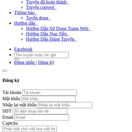
Truyện đã hoàn thành
Truyện convert
Thông báo
Tuyển dụng
Hướng dẫn
Hướng Dẫn Sử Dụng Trang Web
Hướng Dẫn Nạp Tiền
Hướng Dẫn Đăng Truyện
Facebook
Đăng nhập
|
Đăng ký
Đăng ký
Tài khoản
Mật khẩu
Nhập lại mật khẩu
SĐT
Email
Captcha