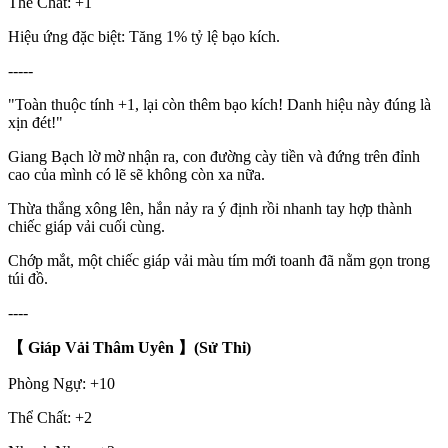
Thể Chất: +1
Hiệu ứng đặc biệt: Tăng 1% tỷ lệ bạo kích.
-----
"Toàn thuộc tính +1, lại còn thêm bạo kích! Danh hiệu này đúng là
xịn đét!"
Giang Bạch lờ mờ nhận ra, con đường cày tiền và đứng trên đỉnh
cao của mình có lẽ sẽ không còn xa nữa.
Thừa thắng xông lên, hắn nảy ra ý định rồi nhanh tay hợp thành
chiếc giáp vải cuối cùng.
Chớp mắt, một chiếc giáp vải màu tím mới toanh đã nằm gọn trong
túi đồ.
----
【 Giáp Vải Thâm Uyên
】(Sử Thi)
Phòng Ngự: +10
Thể Chất: +2