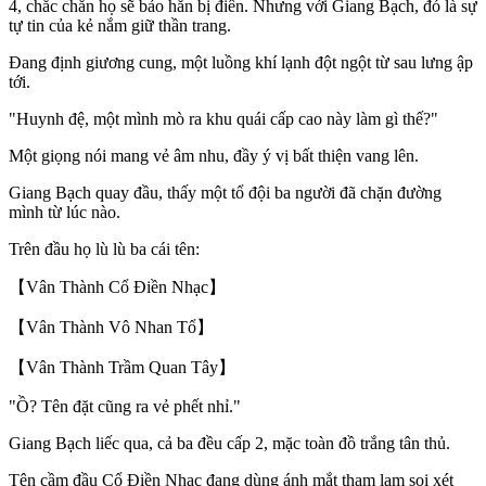
4, chắc chắn họ sẽ bảo hắn bị điên. Nhưng với Giang Bạch, đó là sự
tự tin của kẻ nắm giữ thần trang.
Đang định giương cung, một luồng khí lạnh đột ngột từ sau lưng ập
tới.
"Huynh đệ, một mình mò ra khu quái cấp cao này làm gì thế?"
Một giọng nói mang vẻ âm nhu, đầy ý vị bất thiện vang lên.
Giang Bạch quay đầu, thấy một tổ đội ba người đã chặn đường
mình từ lúc nào.
Trên đầu họ lù lù ba cái tên:
【Vân Thành Cổ Điền Nhạc】
【Vân Thành Vô Nhan Tổ】
【Vân Thành Trầm Quan Tây】
"Ồ? Tên đặt cũng ra vẻ phết nhỉ."
Giang Bạch liếc qua, cả ba đều cấp 2, mặc toàn đồ trắng tân thủ.
Tên cầm đầu Cổ Điền Nhạc đang dùng ánh mắt tham lam soi xét