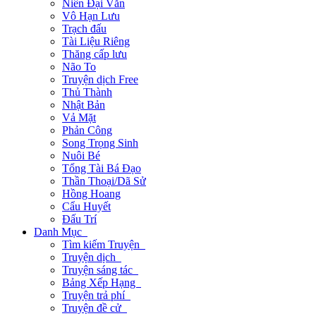
Niên Đại Văn
Vô Hạn Lưu
Trạch đấu
Tài Liệu Riêng
Thăng cấp lưu
Não To
Truyện dịch Free
Thủ Thành
Nhật Bản
Vả Mặt
Phản Công
Song Trọng Sinh
Nuôi Bé
Tổng Tài Bá Đạo
Thần Thoại/Dã Sử
Hồng Hoang
Cẩu Huyết
Đấu Trí
Danh Mục
Tìm kiếm Truyện
Truyện dịch
Truyện sáng tác
Bảng Xếp Hạng
Truyện trả phí
Truyện đề cử