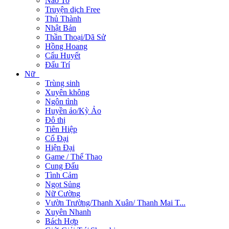
Não To
Truyện dịch Free
Thủ Thành
Nhật Bản
Thần Thoại/Dã Sử
Hồng Hoang
Cẩu Huyết
Đấu Trí
Nữ
Trùng sinh
Xuyên không
Ngôn tình
Huyền ảo/Kỳ Ảo
Đô thị
Tiên Hiệp
Cổ Đại
Hiện Đại
Game / Thể Thao
Cung Đấu
Tình Cảm
Ngọt Sủng
Nữ Cường
Vườn Trường/Thanh Xuân/ Thanh Mai T...
Xuyên Nhanh
Bách Hợp