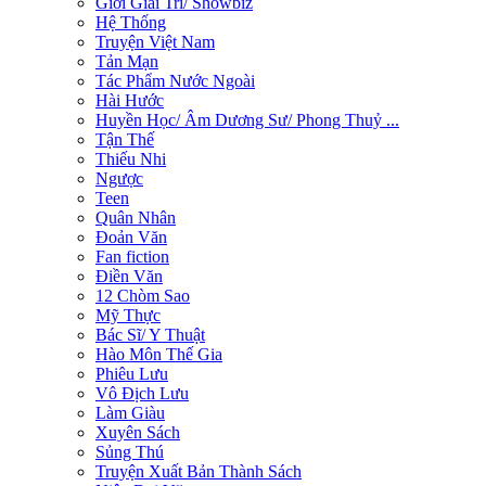
Giới Giải Trí/ Showbiz
Hệ Thống
Truyện Việt Nam
Tản Mạn
Tác Phẩm Nước Ngoài
Hài Hước
Huyền Học/ Âm Dương Sư/ Phong Thuỷ ...
Tận Thế
Thiếu Nhi
Ngược
Teen
Quân Nhân
Đoản Văn
Fan fiction
Điền Văn
12 Chòm Sao
Mỹ Thực
Bác Sĩ/ Y Thuật
Hào Môn Thế Gia
Phiêu Lưu
Vô Địch Lưu
Làm Giàu
Xuyên Sách
Sủng Thú
Truyện Xuất Bản Thành Sách