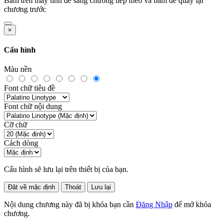
Bấm
trên máy tính để sang chương tiếp theo và bấm
để quay lại
chương trước
×
Cấu hình
Màu nền
Font chữ tiêu đề
Font chữ nội dung
Cỡ chữ
Cách dòng
Cấu hình sẽ lưu lại trên thiết bị của bạn.
Đặt về mặc định
Thoát
Lưu lại
Nội dung chương này đã bị khóa bạn cần
Đăng Nhập
để mở khóa
chương.