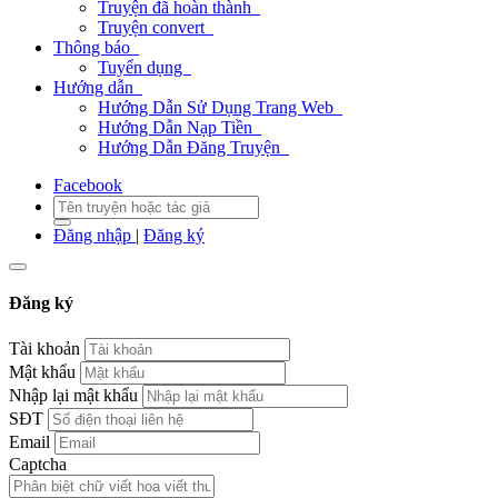
Truyện đã hoàn thành
Truyện convert
Thông báo
Tuyển dụng
Hướng dẫn
Hướng Dẫn Sử Dụng Trang Web
Hướng Dẫn Nạp Tiền
Hướng Dẫn Đăng Truyện
Facebook
Đăng nhập
|
Đăng ký
Đăng ký
Tài khoản
Mật khẩu
Nhập lại mật khẩu
SĐT
Email
Captcha