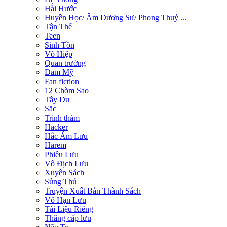
Hài Hước
Huyền Học/ Âm Dương Sư/ Phong Thuỷ ...
Tận Thế
Teen
Sinh Tồn
Võ Hiệp
Quan trường
Đam Mỹ
Fan fiction
12 Chòm Sao
Tây Du
Sắc
Trinh thám
Hacker
Hắc Ám Lưu
Harem
Phiêu Lưu
Vô Địch Lưu
Xuyên Sách
Sủng Thú
Truyện Xuất Bản Thành Sách
Vô Hạn Lưu
Tài Liệu Riêng
Thăng cấp lưu