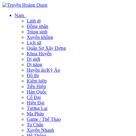
Nam
Linh dị
Đồng nhân
Trùng sinh
Xuyên không
Lịch sử
Quân Sự Xây Dựng
Khoa Huyễn
Dị giới
Dị năng
Huyền ảo/Kỳ Ảo
Đô thị
Kiếm hiệp
Tiên Hiệp
Hàn Quốc
Cổ Đại
Hiện Đại
Tương Lai
Ma Pháp
Game / Thể Thao
Tu Chân
Xuyên Nhanh
Hệ Thống