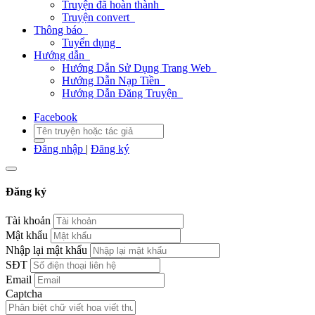
Truyện đã hoàn thành
Truyện convert
Thông báo
Tuyển dụng
Hướng dẫn
Hướng Dẫn Sử Dụng Trang Web
Hướng Dẫn Nạp Tiền
Hướng Dẫn Đăng Truyện
Facebook
Đăng nhập
|
Đăng ký
Đăng ký
Tài khoản
Mật khẩu
Nhập lại mật khẩu
SĐT
Email
Captcha