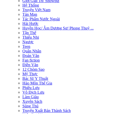
Giới Giải Trí/ Showbiz
Hệ Thống
Truyện Việt Nam
Tản Mạn
Tác Phẩm Nước Ngoài
Hài Hước
Huyền Học/ Âm Dương Sư/ Phong Thuỷ ...
Tận Thế
Thiếu Nhi
Ngược
Teen
Quân Nhân
Đoản Văn
Fan fiction
Điền Văn
12 Chòm Sao
Mỹ Thực
Bác Sĩ/ Y Thuật
Hào Môn Thế Gia
Phiêu Lưu
Vô Địch Lưu
Làm Giàu
Xuyên Sách
Sủng Thú
Truyện Xuất Bản Thành Sách