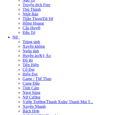
Não To
Truyện dịch Free
Thủ Thành
Nhật Bản
Thần Thoại/Dã Sử
Hồng Hoang
Cẩu Huyết
Đấu Trí
Nữ
Trùng sinh
Xuyên không
Ngôn tình
Huyền ảo/Kỳ Ảo
Đô thị
Tiên Hiệp
Cổ Đại
Hiện Đại
Game / Thể Thao
Cung Đấu
Tình Cảm
Ngọt Sủng
Nữ Cường
Vườn Trường/Thanh Xuân/ Thanh Mai T...
Xuyên Nhanh
Bách Hợp