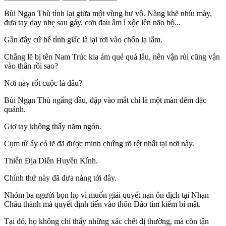
Bùi Ngạn Thù tỉnh lại giữa một vùng hư vô. Nàng khẽ nhíu mày,
đưa tay day nhẹ sau gáy, cơn đau âm ỉ xộc lên não bộ...
Gần đây cứ hễ tỉnh giấc là lại rơi vào chốn lạ lẫm.
Chẳng lẽ bị tên Nam Trúc kia ám quẻ quá lâu, nên vận rủi cũng vận
vào thân rồi sao?
Nơi này rốt cuộc là đâu?
Bùi Ngạn Thù ngẩng đầu, đập vào mắt chỉ là một màn đêm đặc
quánh.
Giơ tay không thấy năm ngón.
Cụm từ ấy có lẽ đã được minh chứng rõ rệt nhất tại nơi này.
Thiên Địa Diễn Huyền Kính.
Chính thứ này đã đưa nàng tới đây.
Nhóm ba người bọn họ vì muốn giải quyết nạn ôn dịch tại Nhạn
Châu thành mà quyết định tiến vào thôn Đào tìm kiếm bí mật.
Tại đó, họ không chỉ thấy những xác chết dị thường, mà còn tận