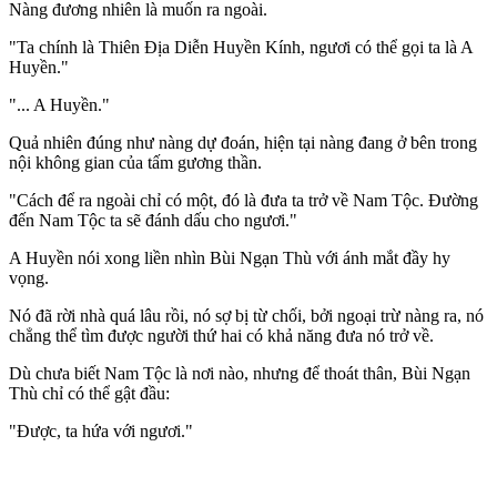
Nàng đương nhiên là muốn ra ngoài.
"Ta chính là Thiên Địa Diễn Huyền Kính, ngươi có thể gọi ta là A
Huyền."
"... A Huyền."
Quả nhiên đúng như nàng dự đoán, hiện tại nàng đang ở bên trong
nội không gian của tấm gương thần.
"Cách để ra ngoài chỉ có một, đó là đưa ta trở về Nam Tộc. Đường
đến Nam Tộc ta sẽ đánh dấu cho ngươi."
A Huyền nói xong liền nhìn Bùi Ngạn Thù với ánh mắt đầy hy
vọng.
Nó đã rời nhà quá lâu rồi, nó sợ bị từ chối, bởi ngoại trừ nàng ra, nó
chẳng thể tìm được người thứ hai có khả năng đưa nó trở về.
Dù chưa biết Nam Tộc là nơi nào, nhưng để thoát thân, Bùi Ngạn
Thù chỉ có thể gật đầu:
"Được, ta hứa với ngươi."