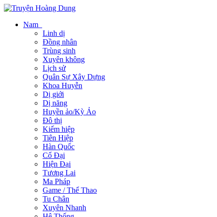
Nam
Linh dị
Đồng nhân
Trùng sinh
Xuyên không
Lịch sử
Quân Sự Xây Dựng
Khoa Huyễn
Dị giới
Dị năng
Huyền ảo/Kỳ Ảo
Đô thị
Kiếm hiệp
Tiên Hiệp
Hàn Quốc
Cổ Đại
Hiện Đại
Tương Lai
Ma Pháp
Game / Thể Thao
Tu Chân
Xuyên Nhanh
Hệ Thống