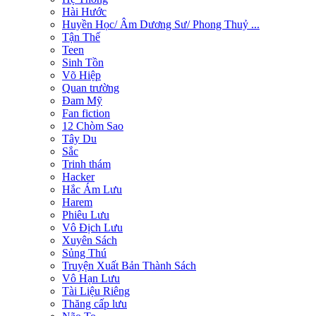
Hài Hước
Huyền Học/ Âm Dương Sư/ Phong Thuỷ ...
Tận Thế
Teen
Sinh Tồn
Võ Hiệp
Quan trường
Đam Mỹ
Fan fiction
12 Chòm Sao
Tây Du
Sắc
Trinh thám
Hacker
Hắc Ám Lưu
Harem
Phiêu Lưu
Vô Địch Lưu
Xuyên Sách
Sủng Thú
Truyện Xuất Bản Thành Sách
Vô Hạn Lưu
Tài Liệu Riêng
Thăng cấp lưu