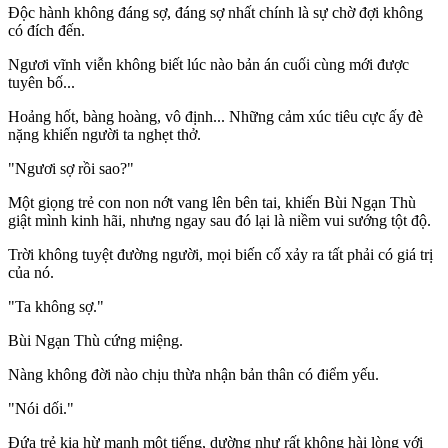
Độc hành không đáng sợ, đáng sợ nhất chính là sự chờ đợi không
có đích đến.
Ngươi vĩnh viễn không biết lúc nào bản án cuối cùng mới được
tuyên bố...
Hoảng hốt, bàng hoàng, vô định... Những cảm xúc tiêu cực ấy đè
nặng khiến người ta nghẹt thở.
"Ngươi sợ rồi sao?"
Một giọng trẻ con non nớt vang lên bên tai, khiến Bùi Ngạn Thù
giật mình kinh hãi, nhưng ngay sau đó lại là niềm vui sướng tột độ.
Trời không tuyệt đường người, mọi biến cố xảy ra tất phải có giá trị
của nó.
"Ta không sợ."
Bùi Ngạn Thù cứng miệng.
Nàng không đời nào chịu thừa nhận bản thân có điểm yếu.
"Nói dối."
Đứa trẻ kia hừ mạnh một tiếng, dường như rất không hài lòng với