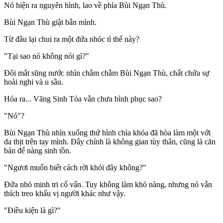
Nó hiện ra nguyên hình, lao về phía Bùi Ngạn Thù.
Bùi Ngạn Thù giật bắn mình.
Từ đâu lại chui ra một đứa nhóc tì thế này?
"Tại sao nó không nói gì?"
Đôi mắt sũng nước nhìn chằm chằm Bùi Ngạn Thù, chất chứa sự
hoài nghi và u sầu.
Hóa ra... Vãng Sinh Tỏa vẫn chưa bình phục sao?
"Nó"?
Bùi Ngạn Thù nhìn xuống thứ hình chìa khóa đã hòa làm một với
da thịt trên tay mình. Đây chính là không gian tùy thân, cũng là căn
bản để nàng sinh tồn.
"Ngươi muốn biết cách rời khỏi đây không?"
Đứa nhỏ minh tri cố vấn. Tuy không làm khó nàng, nhưng nó vẫn
thích treo khẩu vị người khác như vậy.
"Điều kiện là gì?"