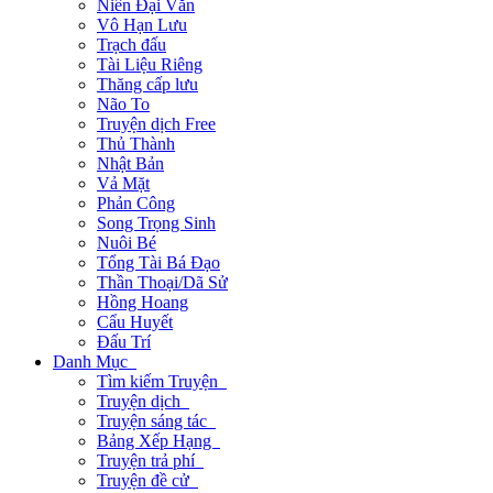
Niên Đại Văn
Vô Hạn Lưu
Trạch đấu
Tài Liệu Riêng
Thăng cấp lưu
Não To
Truyện dịch Free
Thủ Thành
Nhật Bản
Vả Mặt
Phản Công
Song Trọng Sinh
Nuôi Bé
Tổng Tài Bá Đạo
Thần Thoại/Dã Sử
Hồng Hoang
Cẩu Huyết
Đấu Trí
Danh Mục
Tìm kiếm Truyện
Truyện dịch
Truyện sáng tác
Bảng Xếp Hạng
Truyện trả phí
Truyện đề cử