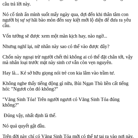
câu trả lời này.
Nó cố tình ẩn mình suốt mấy ngày qua, đợi đến khi thân tâm con
người bị sự sợ hãi bào mòn đến suy kiệt mới lộ diện để đưa ra yêu
cầu.
Vốn tưởng sẽ được xem một màn kịch hay, nào ngờ...
Nhưng nghĩ lại, nữ nhân này sao có thể vào được đây?
Chốn này ngoại trừ người chết thì không ai có thể đặt chân tới, vậy
mà nhân loại trước mặt này sinh cơ vẫn còn vẹn nguyên.
Hay là... Kẻ sở hữu giọng nói trẻ con kia lâm vào trầm tư.
Không nghe thấy tiếng động gì nữa, Bùi Ngạn Thù liền cất tiếng
hỏi: "Ngươi còn đó không?"
"Vãng Sinh Tỏa! Trên người ngươi có Vãng Sinh Tỏa đúng
không?"
Đúng vậy, nhất định là thế.
Nó quả quyết gật đầu.
Trên đời này chỉ có Vãng Sinh Tỏa mới có thể tự tại ra vào nơi này.