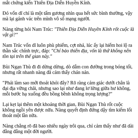
mắt chứng kiến Thiên Địa Diễn Huyền Kính.
Đó vốn dĩ chỉ là một tấm gương nhìn qua hết sức bình thường, vậy
mà lại gánh vác trên mình vô số mạng người.
Nàng từng hỏi Nam Trúc:
"Thiên Địa Diễn Huyền Kính rốt cuộc là
vật gì?"
Nam Trúc vốn dĩ luôn phù phiếm, cợt nhả, lúc ấy lại hiếm hoi lộ ra
thần sắc chính trực, đáp:
"Chí bảo thiên địa, vốn là thứ không nên
tồn tại trên thế gian này."
Bùi Ngạn Thù đi đi dừng dừng, dò dẫm con đường trong bóng tối,
nhưng rất nhanh nàng đã cảm thấy chán nản.
"Phải làm sao mới thoát khỏi đây? Rõ ràng cảm giác dưới chân là
đại địa vững chãi, nhưng sao lại như đang lơ lửng giữa hư không,
mỗi bước hạ xuống đều bồng bềnh không trọng lượng?"
Lại kẹt lại thêm một khoảng thời gian, Bùi Ngạn Thù rốt cuộc
không ngồi yên được nữa. Nàng quyết định đứng dậy tìm kiếm lối
thoát một lần nữa.
Nàng chẳng rõ đã bao nhiêu ngày trôi qua, chỉ cảm thấy như đã dài
đằng đẵng một đời người.