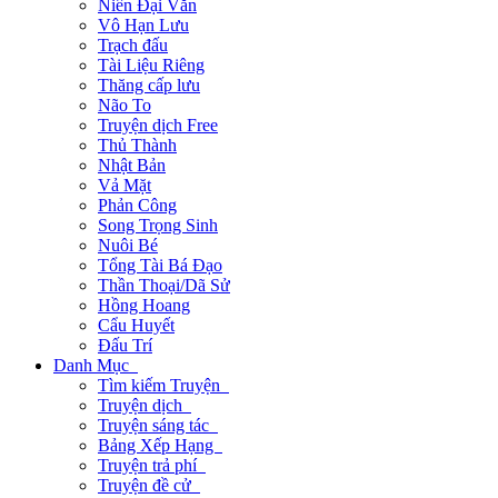
Niên Đại Văn
Vô Hạn Lưu
Trạch đấu
Tài Liệu Riêng
Thăng cấp lưu
Não To
Truyện dịch Free
Thủ Thành
Nhật Bản
Vả Mặt
Phản Công
Song Trọng Sinh
Nuôi Bé
Tổng Tài Bá Đạo
Thần Thoại/Dã Sử
Hồng Hoang
Cẩu Huyết
Đấu Trí
Danh Mục
Tìm kiếm Truyện
Truyện dịch
Truyện sáng tác
Bảng Xếp Hạng
Truyện trả phí
Truyện đề cử