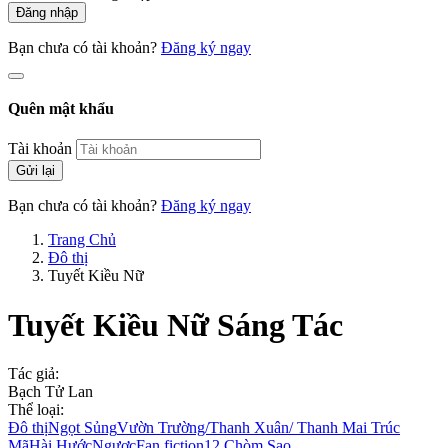
Đăng nhập
Bạn chưa có tài khoản?
Đăng ký ngay
Quên mật khẩu
Tài khoản
Gửi lại
Bạn chưa có tài khoản?
Đăng ký ngay
Trang Chủ
Đô thị
Tuyết Kiều Nữ
Tuyết Kiều Nữ
Sáng Tác
Tác giả:
Bạch Tử Lan
Thể loại:
Đô thị
Ngọt Sủng
Vườn Trường/Thanh Xuân/ Thanh Mai Trúc
Mã
Hài Hước
Ngược
Fan fiction
12 Chòm Sao