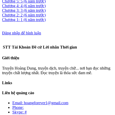
Chương 5: 5
(6 năm trước)
Chương 4: 4
(6 năm trước)
Chương 3: 3
(6 năm trước)
Chương 2: 2
(6 năm trước)
Chương 1: 1
(6 năm trước)
Đăng nhập để bình luận
STT
Tài Khoản
Đề cử
Lời nhắn
Thời gian
Giới thiệu
Truyện Hoàng Dung, truyện dịch, truyện chữ... nơi bạn đọc những
truyện chất lượng nhất. Đọc truyện là thỏa sức đam mê.
Links
Liên hệ quảng cáo
Email: hoangforever1@gmail.com
Phone:
Skype: #