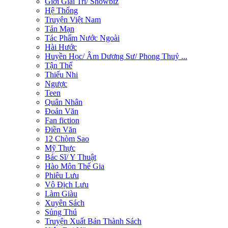
Giới Giải Trí/ Showbiz
Hệ Thống
Truyện Việt Nam
Tản Mạn
Tác Phẩm Nước Ngoài
Hài Hước
Huyền Học/ Âm Dương Sư/ Phong Thuỷ ...
Tận Thế
Thiếu Nhi
Ngược
Teen
Quân Nhân
Đoản Văn
Fan fiction
Điền Văn
12 Chòm Sao
Mỹ Thực
Bác Sĩ/ Y Thuật
Hào Môn Thế Gia
Phiêu Lưu
Vô Địch Lưu
Làm Giàu
Xuyên Sách
Sủng Thú
Truyện Xuất Bản Thành Sách