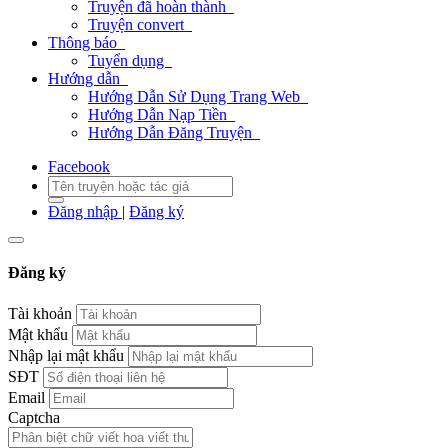
Truyện đã hoàn thành
Truyện convert
Thông báo
Tuyển dụng
Hướng dẫn
Hướng Dẫn Sử Dụng Trang Web
Hướng Dẫn Nạp Tiền
Hướng Dẫn Đăng Truyện
Facebook
Đăng nhập
|
Đăng ký
Đăng ký
Tài khoản
Mật khẩu
Nhập lại mật khẩu
SĐT
Email
Captcha