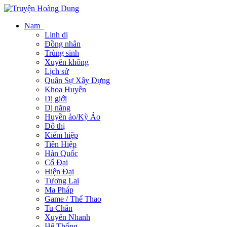
Nam
Linh dị
Đồng nhân
Trùng sinh
Xuyên không
Lịch sử
Quân Sự Xây Dựng
Khoa Huyễn
Dị giới
Dị năng
Huyền ảo/Kỳ Ảo
Đô thị
Kiếm hiệp
Tiên Hiệp
Hàn Quốc
Cổ Đại
Hiện Đại
Tương Lai
Ma Pháp
Game / Thể Thao
Tu Chân
Xuyên Nhanh
Hệ Thống