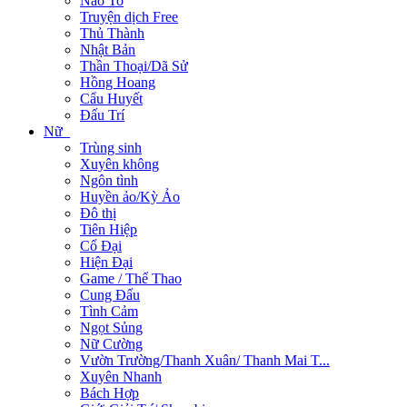
Não To
Truyện dịch Free
Thủ Thành
Nhật Bản
Thần Thoại/Dã Sử
Hồng Hoang
Cẩu Huyết
Đấu Trí
Nữ
Trùng sinh
Xuyên không
Ngôn tình
Huyền ảo/Kỳ Ảo
Đô thị
Tiên Hiệp
Cổ Đại
Hiện Đại
Game / Thể Thao
Cung Đấu
Tình Cảm
Ngọt Sủng
Nữ Cường
Vườn Trường/Thanh Xuân/ Thanh Mai T...
Xuyên Nhanh
Bách Hợp