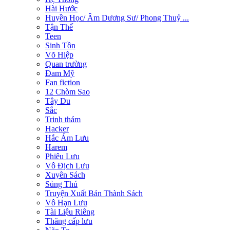
Hài Hước
Huyền Học/ Âm Dương Sư/ Phong Thuỷ ...
Tận Thế
Teen
Sinh Tồn
Võ Hiệp
Quan trường
Đam Mỹ
Fan fiction
12 Chòm Sao
Tây Du
Sắc
Trinh thám
Hacker
Hắc Ám Lưu
Harem
Phiêu Lưu
Vô Địch Lưu
Xuyên Sách
Sủng Thú
Truyện Xuất Bản Thành Sách
Vô Hạn Lưu
Tài Liệu Riêng
Thăng cấp lưu