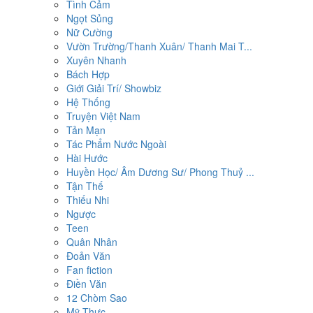
Tình Cảm
Ngọt Sủng
Nữ Cường
Vườn Trường/Thanh Xuân/ Thanh Mai T...
Xuyên Nhanh
Bách Hợp
Giới Giải Trí/ Showbiz
Hệ Thống
Truyện Việt Nam
Tản Mạn
Tác Phẩm Nước Ngoài
Hài Hước
Huyền Học/ Âm Dương Sư/ Phong Thuỷ ...
Tận Thế
Thiếu Nhi
Ngược
Teen
Quân Nhân
Đoản Văn
Fan fiction
Điền Văn
12 Chòm Sao
Mỹ Thực