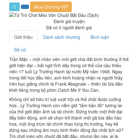
Mua Chương VIP
Đánh giá truyện
Đã có
0
người đánh giá
Giới thiệu
Danh sách chương
Bình luận
Đề cử
Trần Mặc – một nhân viên môi giới nhà đất bình thường ở thế
giới hiện đại – bất ngờ tỉnh dậy trong cơ thể của cậu thiếu
niên 17 tuổi Lý Trường Hanh tại nước Mỹ năm 1968. Ngay
trong tiết học đầu tiên, anh kinh hoàng nhận ra người thầy
trên bục giảng chính là Frank Abagnale – thiên tài lừa đảo
khét tiếng trong bộ phim
Catch Me If You Can
.
Không chỉ sở hữu trí tuệ vượt trội và thể chất được cường
hóa , Lý Trường Hanh còn nắm giữ "tấm bản đồ" tương lai
của thế giới điện ảnh và tài chính. Đứng trước một thời đại
đầy biến động, anh sẽ chọn trở thành một gã lừa đảo hào
hoa, một ông trùm tài chính thao túng thị trường, hay kẻ
đứng sau những âm mưu kinh thiên động địa nhất lịch sử?
Trò chơi mèo vờn chuột đã bắt đầu, nhưng lần này, ai là