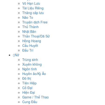
Vô Hạn Lưu
Tài Liệu Riêng
Thăng cấp lưu
Não To
Truyện dịch Free
Thủ Thành
Nhật Bản
Thần Thoại/Dã Sử
Hồng Hoang
Cẩu Huyết
Đấu Trí
Nữ
Trùng sinh
Xuyên không
Ngôn tình
Huyền ảo/Kỳ Ảo
Đô thị
Tiên Hiệp
Cổ Đại
Hiện Đại
Game / Thể Thao
Cung Đấu