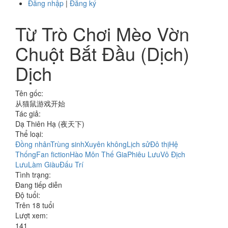
Đăng nhập
|
Đăng ký
Từ Trò Chơi Mèo Vờn
Chuột Bắt Đầu (Dịch)
Dịch
Tên gốc:
从猫鼠游戏开始
Tác giả:
Dạ Thiên Hạ (夜天下)
Thể loại:
Đồng nhân
Trùng sinh
Xuyên không
Lịch sử
Đô thị
Hệ
Thống
Fan fiction
Hào Môn Thế Gia
Phiêu Lưu
Vô Địch
Lưu
Làm Giàu
Đấu Trí
Tình trạng:
Đang tiếp diễn
Độ tuổi:
Trên 18 tuổi
Lượt xem:
141