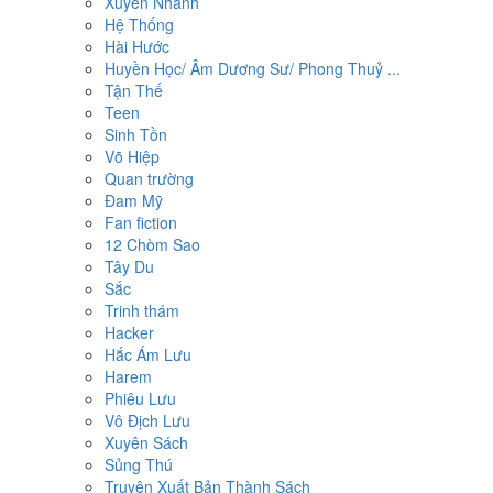
Xuyên Nhanh
Hệ Thống
Hài Hước
Huyền Học/ Âm Dương Sư/ Phong Thuỷ ...
Tận Thế
Teen
Sinh Tồn
Võ Hiệp
Quan trường
Đam Mỹ
Fan fiction
12 Chòm Sao
Tây Du
Sắc
Trinh thám
Hacker
Hắc Ám Lưu
Harem
Phiêu Lưu
Vô Địch Lưu
Xuyên Sách
Sủng Thú
Truyện Xuất Bản Thành Sách