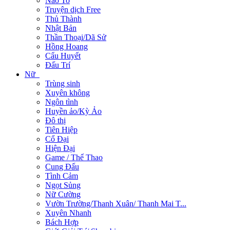
Não To
Truyện dịch Free
Thủ Thành
Nhật Bản
Thần Thoại/Dã Sử
Hồng Hoang
Cẩu Huyết
Đấu Trí
Nữ
Trùng sinh
Xuyên không
Ngôn tình
Huyền ảo/Kỳ Ảo
Đô thị
Tiên Hiệp
Cổ Đại
Hiện Đại
Game / Thể Thao
Cung Đấu
Tình Cảm
Ngọt Sủng
Nữ Cường
Vườn Trường/Thanh Xuân/ Thanh Mai T...
Xuyên Nhanh
Bách Hợp