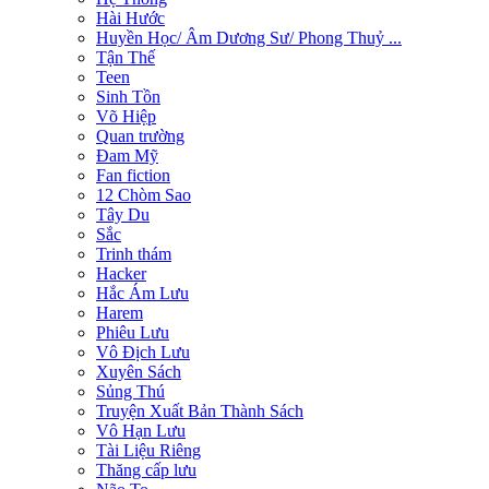
Hài Hước
Huyền Học/ Âm Dương Sư/ Phong Thuỷ ...
Tận Thế
Teen
Sinh Tồn
Võ Hiệp
Quan trường
Đam Mỹ
Fan fiction
12 Chòm Sao
Tây Du
Sắc
Trinh thám
Hacker
Hắc Ám Lưu
Harem
Phiêu Lưu
Vô Địch Lưu
Xuyên Sách
Sủng Thú
Truyện Xuất Bản Thành Sách
Vô Hạn Lưu
Tài Liệu Riêng
Thăng cấp lưu