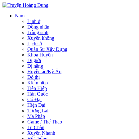
Nam
Linh dị
Đồng nhân
Trùng sinh
Xuyên không
Lịch sử
Quân Sự Xây Dựng
Khoa Huyễn
Dị giới
Dị năng
Huyền ảo/Kỳ Ảo
Đô thị
Kiếm hiệp
Tiên Hiệp
Hàn Quốc
Cổ Đại
Hiện Đại
Tương Lai
Ma Pháp
Game / Thể Thao
Tu Chân
Xuyên Nhanh
Hệ Thống