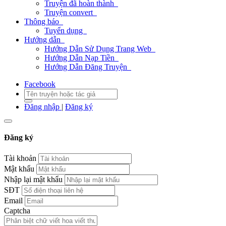
Truyện đã hoàn thành
Truyện convert
Thông báo
Tuyển dụng
Hướng dẫn
Hướng Dẫn Sử Dụng Trang Web
Hướng Dẫn Nạp Tiền
Hướng Dẫn Đăng Truyện
Facebook
Đăng nhập
|
Đăng ký
Đăng ký
Tài khoản
Mật khẩu
Nhập lại mật khẩu
SĐT
Email
Captcha