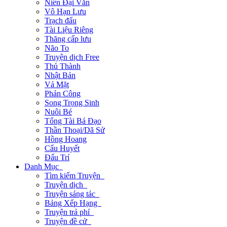
Niên Đại Văn
Vô Hạn Lưu
Trạch đấu
Tài Liệu Riêng
Thăng cấp lưu
Não To
Truyện dịch Free
Thủ Thành
Nhật Bản
Vả Mặt
Phản Công
Song Trọng Sinh
Nuôi Bé
Tổng Tài Bá Đạo
Thần Thoại/Dã Sử
Hồng Hoang
Cẩu Huyết
Đấu Trí
Danh Mục
Tìm kiếm Truyện
Truyện dịch
Truyện sáng tác
Bảng Xếp Hạng
Truyện trả phí
Truyện đề cử