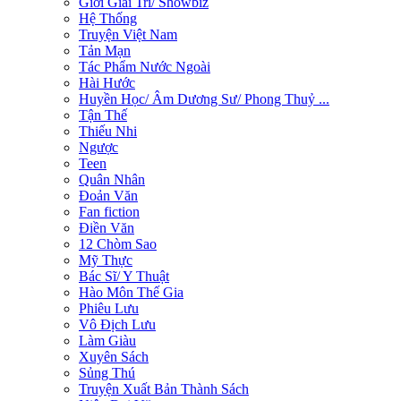
Giới Giải Trí/ Showbiz
Hệ Thống
Truyện Việt Nam
Tản Mạn
Tác Phẩm Nước Ngoài
Hài Hước
Huyền Học/ Âm Dương Sư/ Phong Thuỷ ...
Tận Thế
Thiếu Nhi
Ngược
Teen
Quân Nhân
Đoản Văn
Fan fiction
Điền Văn
12 Chòm Sao
Mỹ Thực
Bác Sĩ/ Y Thuật
Hào Môn Thế Gia
Phiêu Lưu
Vô Địch Lưu
Làm Giàu
Xuyên Sách
Sủng Thú
Truyện Xuất Bản Thành Sách