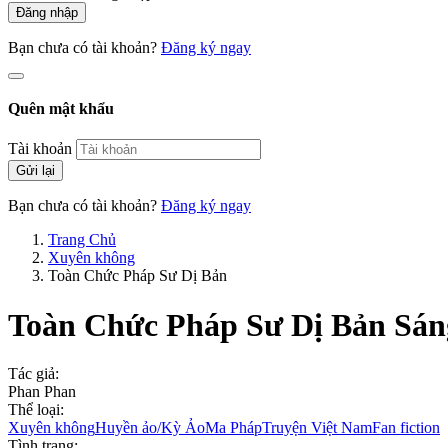
Đăng nhập
Bạn chưa có tài khoản?
Đăng ký ngay
Quên mật khẩu
Tài khoản
Gửi lại
Bạn chưa có tài khoản?
Đăng ký ngay
Trang Chủ
Xuyên không
Toàn Chức Pháp Sư Dị Bản
Toàn Chức Pháp Sư Dị Bản
Sán
Tác giả:
Phan Phan
Thể loại:
Xuyên không
Huyền ảo/Kỳ Ảo
Ma Pháp
Truyện Việt Nam
Fan fiction
Tình trạng: