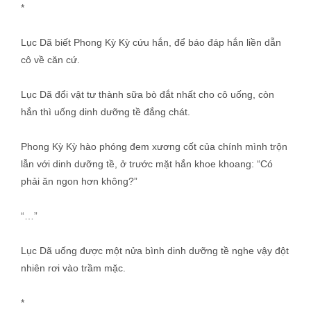
*
Lục Dã biết Phong Kỳ Kỳ cứu hắn, để báo đáp hắn liền dẫn
cô về căn cứ.
Lục Dã đổi vật tư thành sữa bò đắt nhất cho cô uống, còn
hắn thì uống dinh dưỡng tề đắng chát.
Phong Kỳ Kỳ hào phóng đem xương cốt của chính mình trộn
lẫn với dinh dưỡng tề, ở trước mặt hắn khoe khoang: “Có
phải ăn ngon hơn không?”
“…”
Lục Dã uống được một nửa bình dinh dưỡng tề nghe vậy đột
nhiên rơi vào trầm mặc.
*