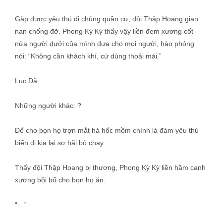
Gặp được yêu thú dị chủng quần cư, đội Thập Hoang gian
nan chống đỡ. Phong Kỳ Kỳ thấy vậy liền đem xương cốt
nửa người dưới của mình đưa cho mọi người, hào phóng
nói: “Không cần khách khí, cứ dùng thoải mái.”
Lục Dã: …
Những người khác: ?
Để cho bọn họ trợn mắt há hốc mồm chính là đám yêu thú
biến dị kia lại sợ hãi bỏ chạy.
Thấy đội Thập Hoang bị thương, Phong Kỳ Kỳ liền hầm canh
xương bồi bổ cho bọn họ ăn.
“…”