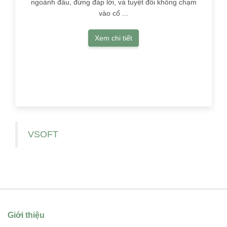
ngoảnh đầu, đừng đáp lời, và tuyệt đối không chạm
vào cổ ...
Lâm Tu 
danh với
Xem chi tiết
VSOFT
Giới thiệu