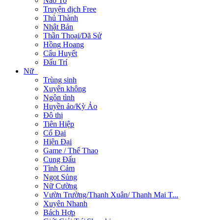
Não To
Truyện dịch Free
Thủ Thành
Nhật Bản
Thần Thoại/Dã Sử
Hồng Hoang
Cẩu Huyết
Đấu Trí
Nữ
Trùng sinh
Xuyên không
Ngôn tình
Huyền ảo/Kỳ Ảo
Đô thị
Tiên Hiệp
Cổ Đại
Hiện Đại
Game / Thể Thao
Cung Đấu
Tình Cảm
Ngọt Sủng
Nữ Cường
Vườn Trường/Thanh Xuân/ Thanh Mai T...
Xuyên Nhanh
Bách Hợp