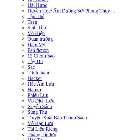
Hài Hước
Huyền Học/ Âm Dương Sư/ Phong Thuỷ ...
Tận Thế
Teen
Sinh Tồn
Võ Hiệp
Quan trường
Đam Mỹ
Fan fiction
12 Chòm Sao
Tây Du
Sắc
Trinh thám
Hacker
Hắc Ám Lưu
Harem
Phiêu Lưu
Vô Địch Lưu
Xuyên Sách
Sủng Thú
Truyện Xuất Bản Thành Sách
Vô Hạn Lưu
Tài Liệu Riêng
Thăng cấp lưu