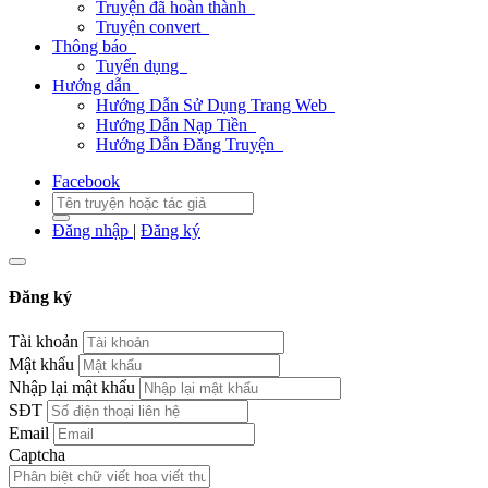
Truyện đã hoàn thành
Truyện convert
Thông báo
Tuyển dụng
Hướng dẫn
Hướng Dẫn Sử Dụng Trang Web
Hướng Dẫn Nạp Tiền
Hướng Dẫn Đăng Truyện
Facebook
Đăng nhập
|
Đăng ký
Đăng ký
Tài khoản
Mật khẩu
Nhập lại mật khẩu
SĐT
Email
Captcha