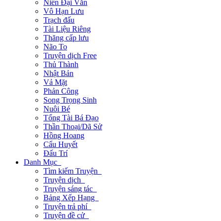
Niên Đại Văn
Vô Hạn Lưu
Trạch đấu
Tài Liệu Riêng
Thăng cấp lưu
Não To
Truyện dịch Free
Thủ Thành
Nhật Bản
Vả Mặt
Phản Công
Song Trọng Sinh
Nuôi Bé
Tổng Tài Bá Đạo
Thần Thoại/Dã Sử
Hồng Hoang
Cẩu Huyết
Đấu Trí
Danh Mục
Tìm kiếm Truyện
Truyện dịch
Truyện sáng tác
Bảng Xếp Hạng
Truyện trả phí
Truyện đề cử