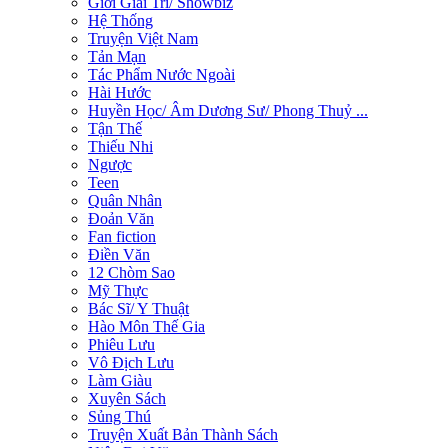
Giới Giải Trí/ Showbiz
Hệ Thống
Truyện Việt Nam
Tản Mạn
Tác Phẩm Nước Ngoài
Hài Hước
Huyền Học/ Âm Dương Sư/ Phong Thuỷ ...
Tận Thế
Thiếu Nhi
Ngược
Teen
Quân Nhân
Đoản Văn
Fan fiction
Điền Văn
12 Chòm Sao
Mỹ Thực
Bác Sĩ/ Y Thuật
Hào Môn Thế Gia
Phiêu Lưu
Vô Địch Lưu
Làm Giàu
Xuyên Sách
Sủng Thú
Truyện Xuất Bản Thành Sách