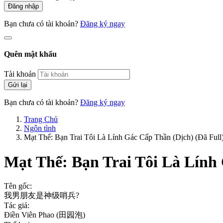
Đăng nhập
Bạn chưa có tài khoản?
Đăng ký ngay
Quên mật khẩu
Tài khoản
Gửi lại
Bạn chưa có tài khoản?
Đăng ký ngay
Trang Chủ
Ngôn tình
Mạt Thế: Bạn Trai Tôi Là Lính Gác Cấp Thần (Dịch) (Đã Full
Mạt Thế: Bạn Trai Tôi Là Lính
Tên gốc:
我男朋友是神级哨兵?
Tác giả:
Điền Viên Phao (田园泡)