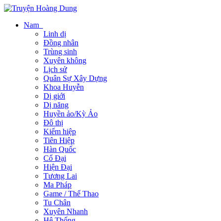
Nam
Linh dị
Đồng nhân
Trùng sinh
Xuyên không
Lịch sử
Quân Sự Xây Dựng
Khoa Huyễn
Dị giới
Dị năng
Huyền ảo/Kỳ Ảo
Đô thị
Kiếm hiệp
Tiên Hiệp
Hàn Quốc
Cổ Đại
Hiện Đại
Tương Lai
Ma Pháp
Game / Thể Thao
Tu Chân
Xuyên Nhanh
Hệ Thống