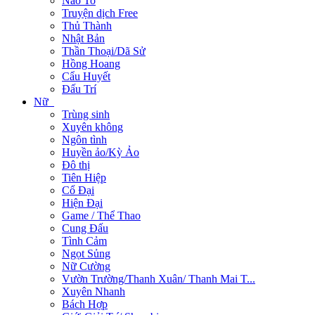
Não To
Truyện dịch Free
Thủ Thành
Nhật Bản
Thần Thoại/Dã Sử
Hồng Hoang
Cẩu Huyết
Đấu Trí
Nữ
Trùng sinh
Xuyên không
Ngôn tình
Huyền ảo/Kỳ Ảo
Đô thị
Tiên Hiệp
Cổ Đại
Hiện Đại
Game / Thể Thao
Cung Đấu
Tình Cảm
Ngọt Sủng
Nữ Cường
Vườn Trường/Thanh Xuân/ Thanh Mai T...
Xuyên Nhanh
Bách Hợp