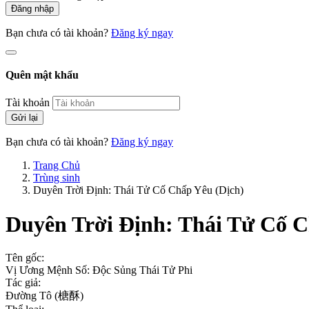
Đăng nhập
Bạn chưa có tài khoản?
Đăng ký ngay
Quên mật khẩu
Tài khoản
Gửi lại
Bạn chưa có tài khoản?
Đăng ký ngay
Trang Chủ
Trùng sinh
Duyên Trời Định: Thái Tử Cố Chấp Yêu (Dịch)
Duyên Trời Định: Thái Tử Cố 
Tên gốc:
Vị Ương Mệnh Số: Độc Sủng Thái Tử Phi
Tác giả:
Đường Tô (榶酥)