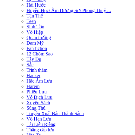
Hài Hước
Huyền Học/ Âm Dương Sư/ Phong Thuỷ ...
Tận Thế
Teen
Sinh Tồn
Võ Hiệp
Quan trường
Đam Mỹ
Fan fiction
12 Chòm Sao
Tây Du
Sắc
Trinh thám
Hacker
Hắc Ám Lưu
Harem
Phiêu Lưu
Vô Địch Lưu
Xuyên Sách
Sủng Thú
Truyện Xuất Bản Thành Sách
Vô Hạn Lưu
Tài Liệu Riêng
Thăng cấp lưu