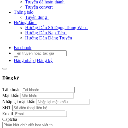
Truyện đã hoàn thành
Truyện convert
Thông báo
Tuyển dụng
Hướng dẫn
Hướng Dẫn Sử Dụng Trang Web
Hướng Dẫn Nạp Tiền
Hướng Dẫn Đăng Truyện
Facebook
Đăng nhập
|
Đăng ký
Đăng ký
Tài khoản
Mật khẩu
Nhập lại mật khẩu
SĐT
Email
Captcha