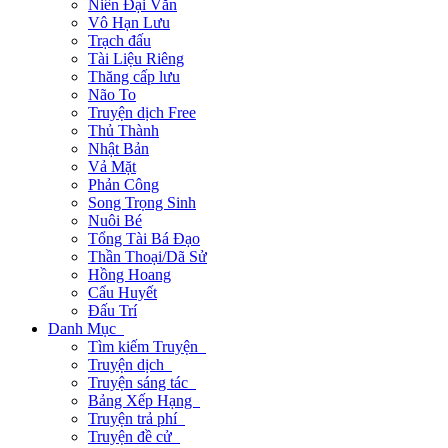
Niên Đại Văn
Vô Hạn Lưu
Trạch đấu
Tài Liệu Riêng
Thăng cấp lưu
Não To
Truyện dịch Free
Thủ Thành
Nhật Bản
Vả Mặt
Phản Công
Song Trọng Sinh
Nuôi Bé
Tổng Tài Bá Đạo
Thần Thoại/Dã Sử
Hồng Hoang
Cẩu Huyết
Đấu Trí
Danh Mục
Tìm kiếm Truyện
Truyện dịch
Truyện sáng tác
Bảng Xếp Hạng
Truyện trả phí
Truyện đề cử