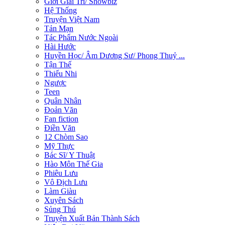
Giới Giải Trí/ Showbiz
Hệ Thống
Truyện Việt Nam
Tản Mạn
Tác Phẩm Nước Ngoài
Hài Hước
Huyền Học/ Âm Dương Sư/ Phong Thuỷ ...
Tận Thế
Thiếu Nhi
Ngược
Teen
Quân Nhân
Đoản Văn
Fan fiction
Điền Văn
12 Chòm Sao
Mỹ Thực
Bác Sĩ/ Y Thuật
Hào Môn Thế Gia
Phiêu Lưu
Vô Địch Lưu
Làm Giàu
Xuyên Sách
Sủng Thú
Truyện Xuất Bản Thành Sách