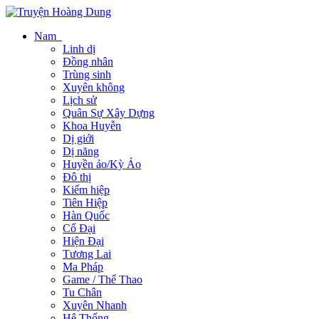
Nam
Linh dị
Đồng nhân
Trùng sinh
Xuyên không
Lịch sử
Quân Sự Xây Dựng
Khoa Huyễn
Dị giới
Dị năng
Huyền ảo/Kỳ Ảo
Đô thị
Kiếm hiệp
Tiên Hiệp
Hàn Quốc
Cổ Đại
Hiện Đại
Tương Lai
Ma Pháp
Game / Thể Thao
Tu Chân
Xuyên Nhanh
Hệ Thống