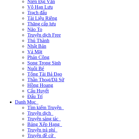
Niên Đại Văn
Vô Hạn Lưu
Trạch đấu
Tài Liệu Riêng
Thăng cấp lưu
Não To
Truyện dịch Free
Thủ Thành
Nhật Bản
Vả Mặt
Phản Công
Song Trọng Sinh
Nuôi Bé
Tổng Tài Bá Đạo
Thần Thoại/Dã Sử
Hồng Hoang
Cẩu Huyết
Đấu Trí
Danh Mục
Tìm kiếm Truyện
Truyện dịch
Truyện sáng tác
Bảng Xếp Hạng
Truyện trả phí
Truyện đề cử