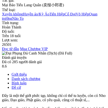
Tác giả:
Mại Báo Tiểu Lang Quân (卖报小郎君)
Thể loại:
Xuyên không
Huyền ảo/Kỳ Ảo
Tiên Hiệp
Cổ Đại
Võ Hiệp
Quan
trường
Não To
Tình trạng:
Hoàn Thành
Độ tuổi:
Trên 18 tuổi
Lượt xem:
26501
Đọc từ đầu
Mua Chương VIP
Đánh giá truyện
Đã có
285
người đánh giá
8.6
Giới thiệu
Danh sách chương
Bình luận
Đề cử
Đây là một thế giới phức tạp, không chỉ có thể tu luyện, còn có Nho
giáo, Đạo giáo, Phật giáo, có yêu quái, cũng có thuật sĩ,...