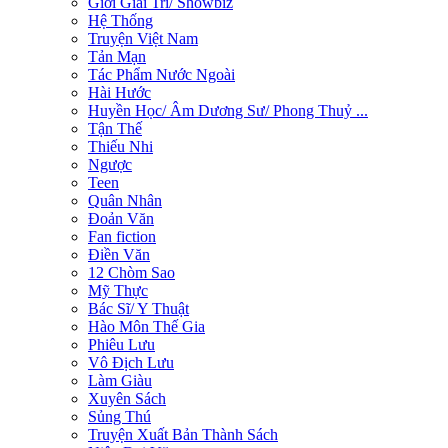
Giới Giải Trí/ Showbiz
Hệ Thống
Truyện Việt Nam
Tản Mạn
Tác Phẩm Nước Ngoài
Hài Hước
Huyền Học/ Âm Dương Sư/ Phong Thuỷ ...
Tận Thế
Thiếu Nhi
Ngược
Teen
Quân Nhân
Đoản Văn
Fan fiction
Điền Văn
12 Chòm Sao
Mỹ Thực
Bác Sĩ/ Y Thuật
Hào Môn Thế Gia
Phiêu Lưu
Vô Địch Lưu
Làm Giàu
Xuyên Sách
Sủng Thú
Truyện Xuất Bản Thành Sách