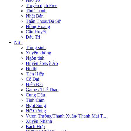
Não To
Truyện dịch Free
Thủ Thành
Nhật Bản
Thần Thoại/Dã Sử
Hồng Hoang
Cẩu Huyết
Đấu Trí
Nữ
Trùng sinh
Xuyên không
Ngôn tình
Huyền ảo/Kỳ Ảo
Đô thị
Tiên Hiệp
Cổ Đại
Hiện Đại
Game / Thể Thao
Cung Đấu
Tình Cảm
Ngọt Sủng
Nữ Cường
Vườn Trường/Thanh Xuân/ Thanh Mai T...
Xuyên Nhanh
Bách Hợp