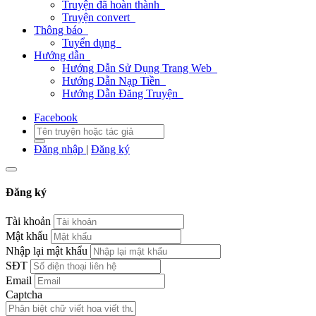
Truyện đã hoàn thành
Truyện convert
Thông báo
Tuyển dụng
Hướng dẫn
Hướng Dẫn Sử Dụng Trang Web
Hướng Dẫn Nạp Tiền
Hướng Dẫn Đăng Truyện
Facebook
Đăng nhập
|
Đăng ký
Đăng ký
Tài khoản
Mật khẩu
Nhập lại mật khẩu
SĐT
Email
Captcha