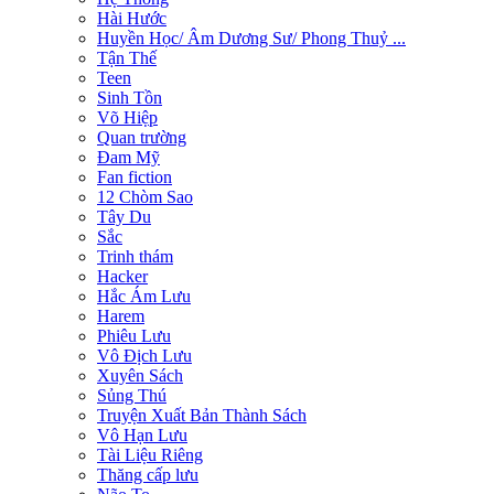
Hài Hước
Huyền Học/ Âm Dương Sư/ Phong Thuỷ ...
Tận Thế
Teen
Sinh Tồn
Võ Hiệp
Quan trường
Đam Mỹ
Fan fiction
12 Chòm Sao
Tây Du
Sắc
Trinh thám
Hacker
Hắc Ám Lưu
Harem
Phiêu Lưu
Vô Địch Lưu
Xuyên Sách
Sủng Thú
Truyện Xuất Bản Thành Sách
Vô Hạn Lưu
Tài Liệu Riêng
Thăng cấp lưu