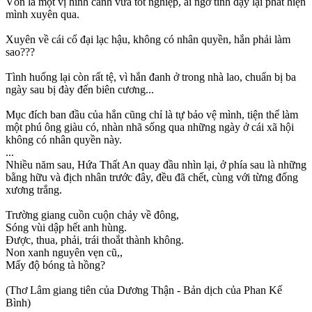
Vốn là một vị hình cảnh vừa tốt nghiệp, ai ngờ tỉnh dậy lại phát hiện
mình xuyên qua.
Xuyên về cái cổ đại lạc hậu, không có nhân quyền, hắn phải làm
sao???
Tình huống lại còn rất tệ, vì hắn đanh ở trong nhà lao, chuẩn bị ba
ngày sau bị đày đến biên cương...
Mục đích ban đầu của hắn cũng chỉ là tự bảo vệ mình, tiện thể làm
một phú ông giàu có, nhàn nhã sống qua những ngày ở cái xã hội
không có nhân quyền này.
...
Nhiều năm sau, Hứa Thất An quay đầu nhìn lại, ở phía sau là những
bằng hữu và địch nhân trước đây, đều đã chết, cùng với từng đống
xương trắng.
Trường giang cuồn cuộn chảy về đông,
Sóng vùi dập hết anh hùng.
Được, thua, phải, trái thoắt thành không.
Non xanh nguyên vẹn cũ,,
Mấy độ bóng tà hồng?
(Thơ Lâm giang tiên của Dương Thận - Bản dịch của Phan Kế
Bình)