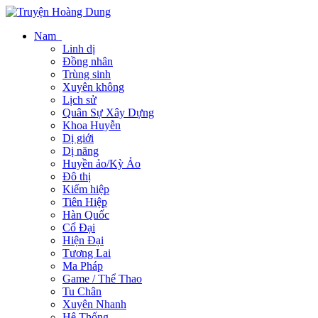
Nam
Linh dị
Đồng nhân
Trùng sinh
Xuyên không
Lịch sử
Quân Sự Xây Dựng
Khoa Huyễn
Dị giới
Dị năng
Huyền ảo/Kỳ Ảo
Đô thị
Kiếm hiệp
Tiên Hiệp
Hàn Quốc
Cổ Đại
Hiện Đại
Tương Lai
Ma Pháp
Game / Thể Thao
Tu Chân
Xuyên Nhanh
Hệ Thống