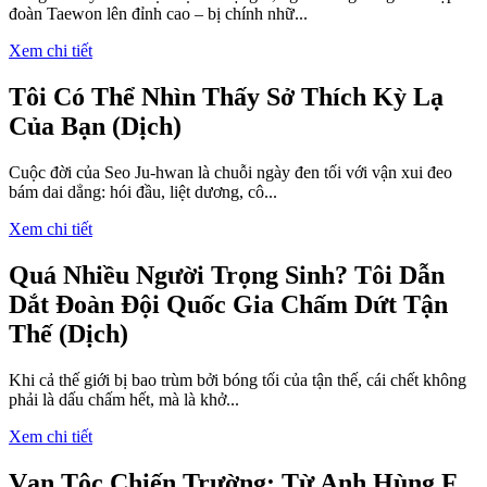
đoàn Taewon lên đỉnh cao – bị chính nhữ...
Xem chi tiết
Tôi Có Thể Nhìn Thấy Sở Thích Kỳ Lạ
Của Bạn (Dịch)
Cuộc đời của Seo Ju-hwan là chuỗi ngày đen tối với vận xui đeo
bám dai dẳng: hói đầu, liệt dương, cô...
Xem chi tiết
Quá Nhiều Người Trọng Sinh? Tôi Dẫn
Dắt Đoàn Đội Quốc Gia Chấm Dứt Tận
Thế (Dịch)
Khi cả thế giới bị bao trùm bởi bóng tối của tận thế, cái chết không
phải là dấu chấm hết, mà là khở...
Xem chi tiết
Vạn Tộc Chiến Trường: Từ Anh Hùng F