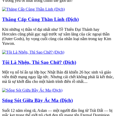
Vương yếu ớt nhất trong chính thế giới đó?
Thăng Cấp Cùng Thần Linh (Dịch)
Khi những vị thần vĩ đại nhất như Tề Thiên Đại Thánh hay
Hercules cũng phải gục ngã trước sự xâm lăng của các ngoại thần
(Outer Gods), hy vọng cuối cùng của nhân loại nằm trong tay Kim
Yuwon.
Tôi Là Nhện, Thì Sao Chứ? (Dịch)
Một vụ nổ bí ẩn tại lớp học Nhật Bản đã khiến 26 học sinh và giáo
viên thiệt mạng ngay lập tức. Nhưng cái chết không phải là kết thúc,
mà là sự khởi đầu cho một hành trình điên rồ nhất....
Sống Sót Giữa Bầy Ác Ma (Dịch)
Suốt 12 năm ròng rã, Aslan — một người đàn ông từ Trái Đất — bị
mắc kẹt trong thế giới trò chơi đen tối mang tên Eternal Dominion....