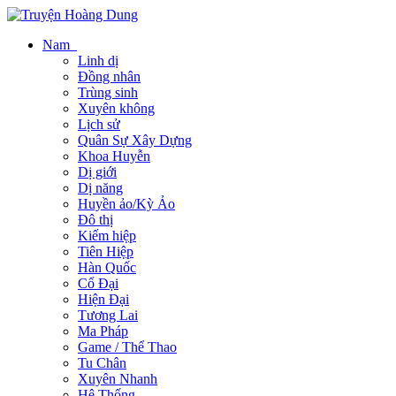
Nam
Linh dị
Đồng nhân
Trùng sinh
Xuyên không
Lịch sử
Quân Sự Xây Dựng
Khoa Huyễn
Dị giới
Dị năng
Huyền ảo/Kỳ Ảo
Đô thị
Kiếm hiệp
Tiên Hiệp
Hàn Quốc
Cổ Đại
Hiện Đại
Tương Lai
Ma Pháp
Game / Thể Thao
Tu Chân
Xuyên Nhanh
Hệ Thống