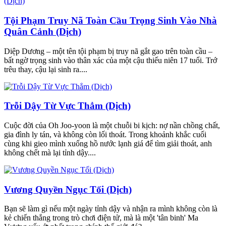
Tội Phạm Truy Nã Toàn Cầu Trọng Sinh Vào Nhà
Quân Cảnh (Dịch)
Diệp Dương – một tên tội phạm bị truy nã gắt gao trên toàn cầu –
bất ngờ trọng sinh vào thân xác của một cậu thiếu niên 17 tuổi. Trớ
trêu thay, cậu lại sinh ra....
Trỗi Dậy Từ Vực Thẳm (Dịch)
Cuộc đời của Oh Joo-yoon là một chuỗi bi kịch: nợ nần chồng chất,
gia đình ly tán, và không còn lối thoát. Trong khoảnh khắc cuối
cùng khi gieo mình xuống hồ nước lạnh giá để tìm giải thoát, anh
không chết mà lại tỉnh dậy....
Vương Quyền Ngục Tối (Dịch)
Bạn sẽ làm gì nếu một ngày tỉnh dậy và nhận ra mình không còn là
kẻ chiến thắng trong trò chơi điện tử, mà là một 'tân binh' Ma