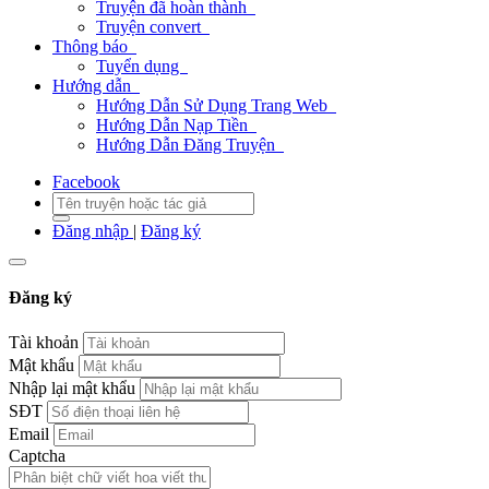
Truyện đã hoàn thành
Truyện convert
Thông báo
Tuyển dụng
Hướng dẫn
Hướng Dẫn Sử Dụng Trang Web
Hướng Dẫn Nạp Tiền
Hướng Dẫn Đăng Truyện
Facebook
Đăng nhập
|
Đăng ký
Đăng ký
Tài khoản
Mật khẩu
Nhập lại mật khẩu
SĐT
Email
Captcha