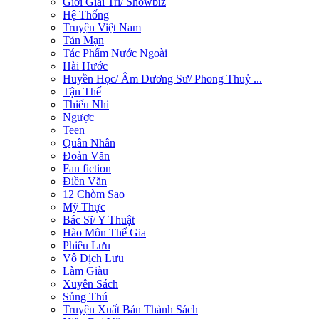
Giới Giải Trí/ Showbiz
Hệ Thống
Truyện Việt Nam
Tản Mạn
Tác Phẩm Nước Ngoài
Hài Hước
Huyền Học/ Âm Dương Sư/ Phong Thuỷ ...
Tận Thế
Thiếu Nhi
Ngược
Teen
Quân Nhân
Đoản Văn
Fan fiction
Điền Văn
12 Chòm Sao
Mỹ Thực
Bác Sĩ/ Y Thuật
Hào Môn Thế Gia
Phiêu Lưu
Vô Địch Lưu
Làm Giàu
Xuyên Sách
Sủng Thú
Truyện Xuất Bản Thành Sách