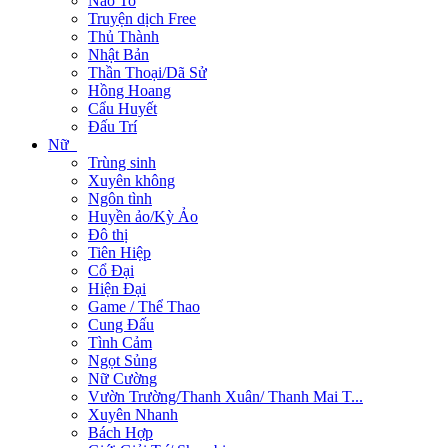
Não To
Truyện dịch Free
Thủ Thành
Nhật Bản
Thần Thoại/Dã Sử
Hồng Hoang
Cẩu Huyết
Đấu Trí
Nữ
Trùng sinh
Xuyên không
Ngôn tình
Huyền ảo/Kỳ Ảo
Đô thị
Tiên Hiệp
Cổ Đại
Hiện Đại
Game / Thể Thao
Cung Đấu
Tình Cảm
Ngọt Sủng
Nữ Cường
Vườn Trường/Thanh Xuân/ Thanh Mai T...
Xuyên Nhanh
Bách Hợp