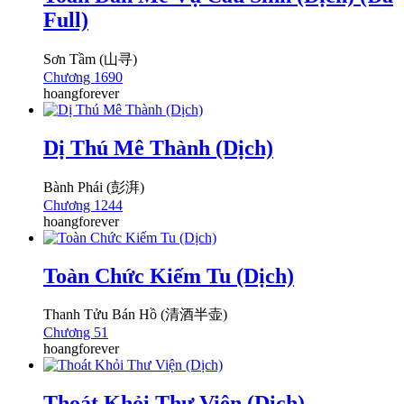
Full)
Sơn Tầm (山寻)
Chương 1690
hoangforever
Dị Thú Mê Thành (Dịch)
Bành Phái (彭湃)
Chương 1244
hoangforever
Toàn Chức Kiếm Tu (Dịch)
Thanh Tửu Bán Hồ (清酒半壶)
Chương 51
hoangforever
Thoát Khỏi Thư Viện (Dịch)