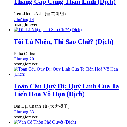
Thăng Cấp Cùng Thần Linh (Dịch)
Geul-Heuk-A-In (글흑아인)
Chương 14
hoangforever
Tôi Là Nhện, Thì Sao Chứ? (Dịch)
Baba Okina
Chương 20
hoangforever
Toàn Cầu Quỷ Dị: Quỷ Linh Của Ta
Tiến Hoá Vô Hạn (Dịch)
Đại Đại Chanh Tử (大大橙子)
Chương 33
hoangforever