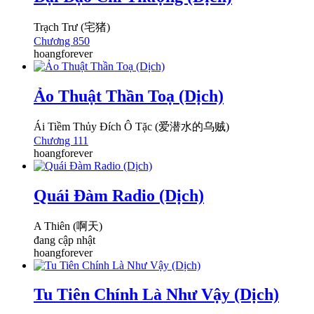
Trạch Trư (宅猪)
Chương 850
hoangforever
Ảo Thuật Thần Toạ (Dịch)
Ái Tiềm Thủy Đích Ô Tặc (爱潜水的乌贼)
Chương 111
hoangforever
Quái Đàm Radio (Dịch)
A Thiên (啊天)
đang cập nhật
hoangforever
Tu Tiên Chính Là Như Vậy (Dịch)