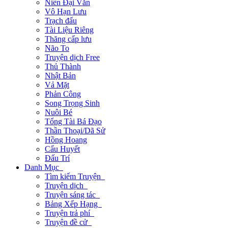
Niên Đại Văn
Vô Hạn Lưu
Trạch đấu
Tài Liệu Riêng
Thăng cấp lưu
Não To
Truyện dịch Free
Thủ Thành
Nhật Bản
Vả Mặt
Phản Công
Song Trọng Sinh
Nuôi Bé
Tổng Tài Bá Đạo
Thần Thoại/Dã Sử
Hồng Hoang
Cẩu Huyết
Đấu Trí
Danh Mục
Tìm kiếm Truyện
Truyện dịch
Truyện sáng tác
Bảng Xếp Hạng
Truyện trả phí
Truyện đề cử