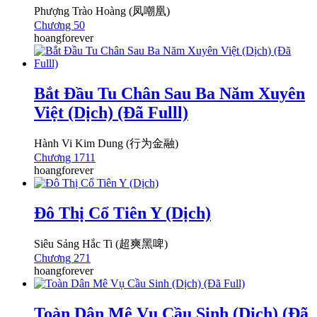
Phượng Trào Hoàng (凤嘲凰)
Chương 50
hoangforever
Bắt Đầu Tu Chân Sau Ba Năm Xuyên
Việt (Dịch) (Đã Fulll)
Hành Vi Kim Dung (行为金融)
Chương 1711
hoangforever
Đô Thị Cổ Tiên Y (Dịch)
Siêu Sảng Hắc Ti (超爽黑啤)
Chương 271
hoangforever
Toàn Dân Mê Vụ Cầu Sinh (Dịch) (Đã