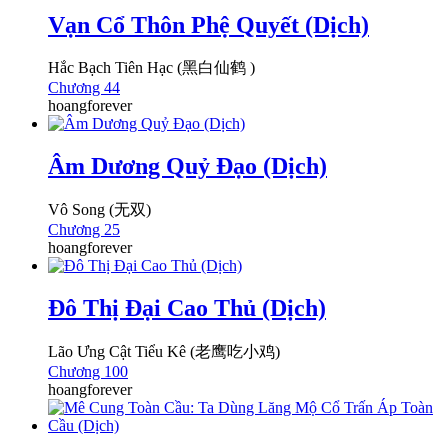
Vạn Cổ Thôn Phệ Quyết (Dịch)
Hắc Bạch Tiên Hạc (黑白仙鹤 )
Chương 44
hoangforever
Âm Dương Quỷ Đạo (Dịch)
Vô Song (无双)
Chương 25
hoangforever
Đô Thị Đại Cao Thủ (Dịch)
Lão Ưng Cật Tiểu Kê (老鹰吃小鸡)
Chương 100
hoangforever