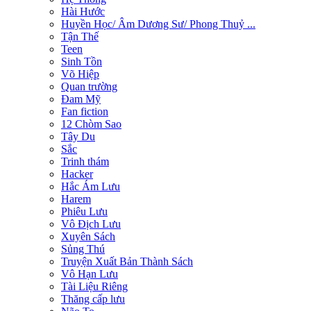
Hài Hước
Huyền Học/ Âm Dương Sư/ Phong Thuỷ ...
Tận Thế
Teen
Sinh Tồn
Võ Hiệp
Quan trường
Đam Mỹ
Fan fiction
12 Chòm Sao
Tây Du
Sắc
Trinh thám
Hacker
Hắc Ám Lưu
Harem
Phiêu Lưu
Vô Địch Lưu
Xuyên Sách
Sủng Thú
Truyện Xuất Bản Thành Sách
Vô Hạn Lưu
Tài Liệu Riêng
Thăng cấp lưu