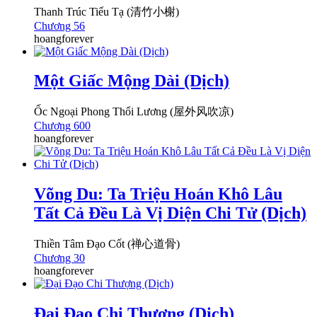
Thanh Trúc Tiểu Tạ (清竹小榭)
Chương 56
hoangforever
Một Giấc Mộng Dài (Dịch)
Ốc Ngoại Phong Thổi Lương (屋外风吹凉)
Chương 600
hoangforever
Võng Du: Ta Triệu Hoán Khô Lâu
Tất Cả Đều Là Vị Diện Chi Tử (Dịch)
Thiền Tâm Đạo Cốt (禅心道骨)
Chương 30
hoangforever
Đại Đạo Chi Thượng (Dịch)