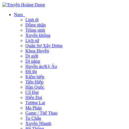
Nam
Linh dị
Đồng nhân
Trùng sinh
Xuyên không
Lịch sử
Quân Sự Xây Dựng
Khoa Huyễn
Dị giới
Dị năng
Huyền ảo/Kỳ Ảo
Đô thị
Kiếm hiệp
Tiên Hiệp
Hàn Quốc
Cổ Đại
Hiện Đại
Tương Lai
Ma Pháp
Game / Thể Thao
Tu Chân
Xuyên Nhanh
Hệ Thống