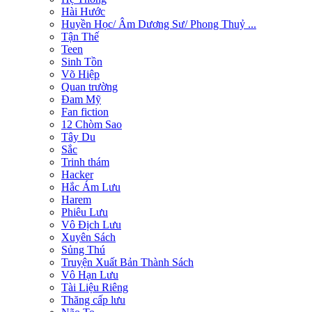
Hài Hước
Huyền Học/ Âm Dương Sư/ Phong Thuỷ ...
Tận Thế
Teen
Sinh Tồn
Võ Hiệp
Quan trường
Đam Mỹ
Fan fiction
12 Chòm Sao
Tây Du
Sắc
Trinh thám
Hacker
Hắc Ám Lưu
Harem
Phiêu Lưu
Vô Địch Lưu
Xuyên Sách
Sủng Thú
Truyện Xuất Bản Thành Sách
Vô Hạn Lưu
Tài Liệu Riêng
Thăng cấp lưu