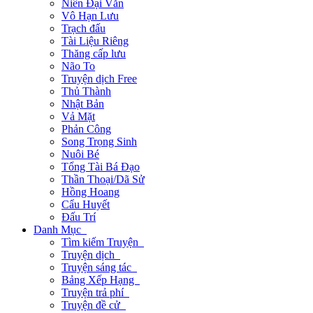
Niên Đại Văn
Vô Hạn Lưu
Trạch đấu
Tài Liệu Riêng
Thăng cấp lưu
Não To
Truyện dịch Free
Thủ Thành
Nhật Bản
Vả Mặt
Phản Công
Song Trọng Sinh
Nuôi Bé
Tổng Tài Bá Đạo
Thần Thoại/Dã Sử
Hồng Hoang
Cẩu Huyết
Đấu Trí
Danh Mục
Tìm kiếm Truyện
Truyện dịch
Truyện sáng tác
Bảng Xếp Hạng
Truyện trả phí
Truyện đề cử