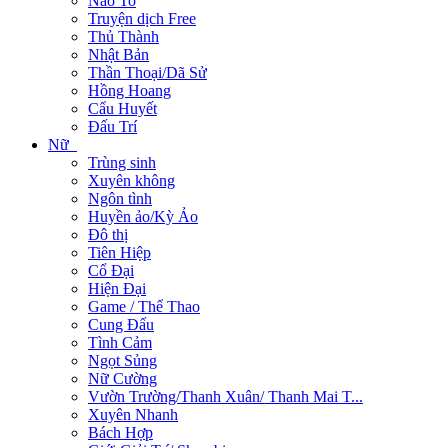
Não To
Truyện dịch Free
Thủ Thành
Nhật Bản
Thần Thoại/Dã Sử
Hồng Hoang
Cẩu Huyết
Đấu Trí
Nữ
Trùng sinh
Xuyên không
Ngôn tình
Huyền ảo/Kỳ Ảo
Đô thị
Tiên Hiệp
Cổ Đại
Hiện Đại
Game / Thể Thao
Cung Đấu
Tình Cảm
Ngọt Sủng
Nữ Cường
Vườn Trường/Thanh Xuân/ Thanh Mai T...
Xuyên Nhanh
Bách Hợp