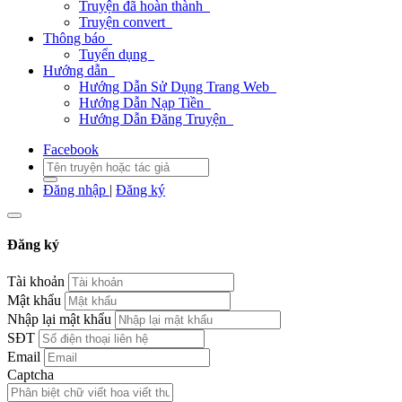
Truyện đã hoàn thành
Truyện convert
Thông báo
Tuyển dụng
Hướng dẫn
Hướng Dẫn Sử Dụng Trang Web
Hướng Dẫn Nạp Tiền
Hướng Dẫn Đăng Truyện
Facebook
Đăng nhập
|
Đăng ký
Đăng ký
Tài khoản
Mật khẩu
Nhập lại mật khẩu
SĐT
Email
Captcha