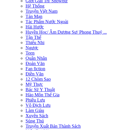
Giới Giải Trí/ Showbiz
Hệ Thống
Truyện Việt Nam
Tản Mạn
Tác Phẩm Nước Ngoài
Hài Hước
Huyền Học/ Âm Dương Sư/ Phong Thuỷ ...
Tận Thế
Thiếu Nhi
Ngược
Teen
Quân Nhân
Đoản Văn
Fan fiction
Điền Văn
12 Chòm Sao
Mỹ Thực
Bác Sĩ/ Y Thuật
Hào Môn Thế Gia
Phiêu Lưu
Vô Địch Lưu
Làm Giàu
Xuyên Sách
Sủng Thú
Truyện Xuất Bản Thành Sách