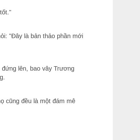
ốt."
ỏi: "Đây là bản thảo phần mới
u đứng lên, bao vây Trương
g.
 họ cũng đều là một đám mê