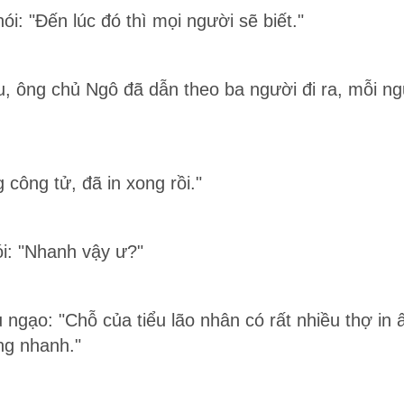
i: "Đến lúc đó thì mọi người sẽ biết."
, ông chủ Ngô đã dẫn theo ba người đi ra, mỗi ng
công tử, đã in xong rồi."
i: "Nhanh vậy ư?"
 ngạo: "Chỗ của tiểu lão nhân có rất nhiều thợ in ấ
ng nhanh."