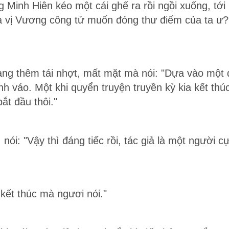
g Minh Hiên kéo một cái ghế ra rồi ngồi xuống, t
là vị Vương công tử muốn đóng thư điếm của ta ư
g thêm tái nhợt, mất mặt mà nói: "Dựa vào một q
h váo. Một khi quyển truyện truyền kỳ kia kết thúc
ắt đầu thôi."
 nói: "Vậy thì đáng tiếc rồi, tác giả là một người 
kết thúc mà ngươi nói."