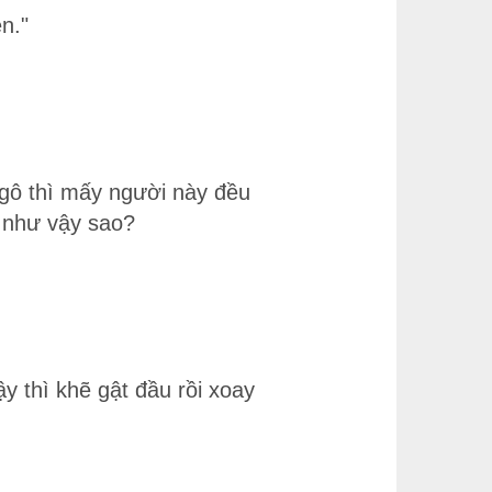
n."
gô thì mấy người này đều
t như vậy sao?
y thì khẽ gật đầu rồi xoay