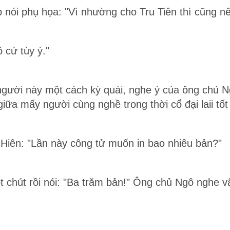
 nói phụ họa: "Vì nhường cho Tru Tiên thì cũng nê
 cứ tùy ý."
gười này một cách kỳ quái, nghe ý của ông chủ N
iữa mấy người cùng nghề trong thời cổ đại laii tố
Hiên: "Lần này công tử muốn in bao nhiêu bản?"
chút rồi nói: "Ba trăm bản!" Ông chủ Ngô nghe vậ