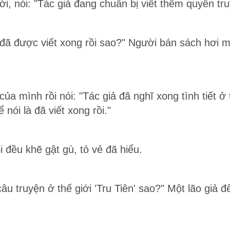
, nói: "Tác giả đang chuẩn bị viết thêm quyển truy
n đã được viết xong rồi sao?" Người bán sách hơi m
a mình rồi nói: "Tác giả đã nghĩ xong tình tiết ở 
 nói là đã viết xong rồi."
 đều khẽ gật gù, tỏ vẻ đã hiểu.
câu truyện ở thế giới 'Tru Tiên' sao?" Một lão giả