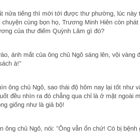
 nửa tiếng thì mới tới được thư phường, lúc này
i chuyện cùng bọn họ, Trương Minh Hiên còn phát 
Vương của thư điếm Quỳnh Lâm gì đó?
ào, ánh mắt của ông chủ Ngô sáng lên, vội vàng đ
 sách à!"
n ông chủ Ngô, sao thái độ hôm nay lại tốt như vậ
uốt đều nhìn ra đó chẳng qua chỉ là ở mặt ngoài 
ông giống như là giả bộ!
n ông chủ Ngô, nói: "Ông vẫn ổn chứ! Có bị bệnh 