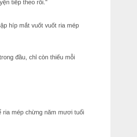
ện tiếp theo rồi."
ập híp mắt vuốt vuốt ria mép
trong đầu, chỉ còn thiếu mỗi
 để ria mép chừng năm mươi tuổi