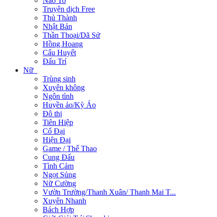
Não To
Truyện dịch Free
Thủ Thành
Nhật Bản
Thần Thoại/Dã Sử
Hồng Hoang
Cẩu Huyết
Đấu Trí
Nữ
Trùng sinh
Xuyên không
Ngôn tình
Huyền ảo/Kỳ Ảo
Đô thị
Tiên Hiệp
Cổ Đại
Hiện Đại
Game / Thể Thao
Cung Đấu
Tình Cảm
Ngọt Sủng
Nữ Cường
Vườn Trường/Thanh Xuân/ Thanh Mai T...
Xuyên Nhanh
Bách Hợp