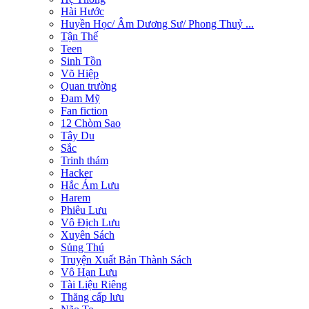
Hài Hước
Huyền Học/ Âm Dương Sư/ Phong Thuỷ ...
Tận Thế
Teen
Sinh Tồn
Võ Hiệp
Quan trường
Đam Mỹ
Fan fiction
12 Chòm Sao
Tây Du
Sắc
Trinh thám
Hacker
Hắc Ám Lưu
Harem
Phiêu Lưu
Vô Địch Lưu
Xuyên Sách
Sủng Thú
Truyện Xuất Bản Thành Sách
Vô Hạn Lưu
Tài Liệu Riêng
Thăng cấp lưu