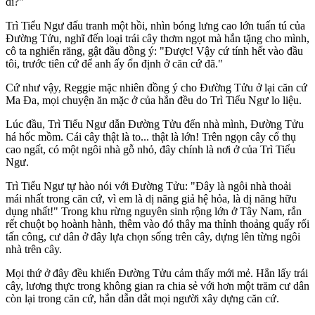
đi?"
Trì Tiểu Ngư đấu tranh một hồi, nhìn bóng lưng cao lớn tuấn tú của
Đường Tửu, nghĩ đến loại trái cây thơm ngọt mà hắn tặng cho mình,
cô ta nghiến răng, gật đầu đồng ý: "Được! Vậy cứ tính hết vào đầu
tôi, trước tiên cứ để anh ấy ổn định ở căn cứ đã."
Cứ như vậy, Reggie mặc nhiên đồng ý cho Đường Tửu ở lại căn cứ
Ma Đa, mọi chuyện ăn mặc ở của hắn đều do Trì Tiểu Ngư lo liệu.
Lúc đầu, Trì Tiểu Ngư dẫn Đường Tửu đến nhà mình, Đường Tửu
há hốc mồm. Cái cây thật là to... thật là lớn! Trên ngọn cây cổ thụ
cao ngất, có một ngôi nhà gỗ nhỏ, đây chính là nơi ở của Trì Tiểu
Ngư.
Trì Tiểu Ngư tự hào nói với Đường Tửu: "Đây là ngôi nhà thoải
mái nhất trong căn cứ, vì em là dị năng giả hệ hỏa, là dị năng hữu
dụng nhất!" Trong khu rừng nguyên sinh rộng lớn ở Tây Nam, rắn
rết chuột bọ hoành hành, thêm vào đó thây ma thỉnh thoảng quấy rối
tấn công, cư dân ở đây lựa chọn sống trên cây, dựng lên từng ngôi
nhà trên cây.
Mọi thứ ở đây đều khiến Đường Tửu cảm thấy mới mẻ. Hắn lấy trái
cây, lương thực trong không gian ra chia sẻ với hơn một trăm cư dân
còn lại trong căn cứ, hắn dẫn dắt mọi người xây dựng căn cứ.