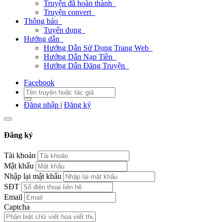
Truyện đã hoàn thành
Truyện convert
Thông báo
Tuyển dụng
Hướng dẫn
Hướng Dẫn Sử Dụng Trang Web
Hướng Dẫn Nạp Tiền
Hướng Dẫn Đăng Truyện
Facebook
Đăng nhập
|
Đăng ký
Đăng ký
Tài khoản
Mật khẩu
Nhập lại mật khẩu
SĐT
Email
Captcha