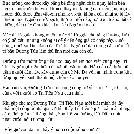
Bức tường cao được xây bằng bê tông ngăn chặn nguy hiểm bên
ngoài, thuốc ức chế vi-rút khiến thây ma không dám đến gần, mọi
người đều được tiêm vắc-xin phòng vi-rút, không còn phải sợ bị lây
nhiễm nữa. Nguồn nước sạch, thức ăn dồi dào, nơi ở an toàn... tất cả
những điều này đều khiến Trì Tiểu Ngư mê mẩn.
Mặc dù Reggie không muốn, mặc dù Reggie cho rằng Đường Tửu
có ý đồ xấu, nhưng không ai để ý đến ông già cố chấp này. Cuối
cùng, dưới sự lãnh đạo của Trì Tiểu Ngư, cư dân trong căn cứ nhất
trí bầu Đường Tửu làm thủ lĩnh mới của căn cứ.
Đường Tửu mở trường tiểu học, dạy trẻ em đọc viết, cũng dạy Trì
Tiểu Ngư mọi kiến thức của xã hội văn minh. Hắn dẫn dắt hơn một
trăm người dân này, xây dựng căn cứ Ma Đa vốn an mình trong khu
rừng nguyên sinh thành một chốn đào nguyên.
Hai năm sau, Đường Tửu cuối cùng cũng trở về căn cứ Lục Châu,
cùng với người vợ Trì Tiểu Ngư của mình.
Khi gặp cha mẹ Đường Tửu, Trì Tiểu Ngư mới biết mình đã lấy
phải một công tử nhà giàu. Nhìn thấy Trì Tiểu Ngư thoải mái, dũng
cảm, đơn giản và thẳng thắn, San Hô và Đường Dữ Diêm nhìn
nhau cười, hỏi Đường Tửu:
"Bây giờ con đã tìm thấy ý nghĩa cuộc sống chưa?"