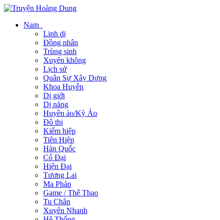
Nam
Linh dị
Đồng nhân
Trùng sinh
Xuyên không
Lịch sử
Quân Sự Xây Dựng
Khoa Huyễn
Dị giới
Dị năng
Huyền ảo/Kỳ Ảo
Đô thị
Kiếm hiệp
Tiên Hiệp
Hàn Quốc
Cổ Đại
Hiện Đại
Tương Lai
Ma Pháp
Game / Thể Thao
Tu Chân
Xuyên Nhanh
Hệ Thống