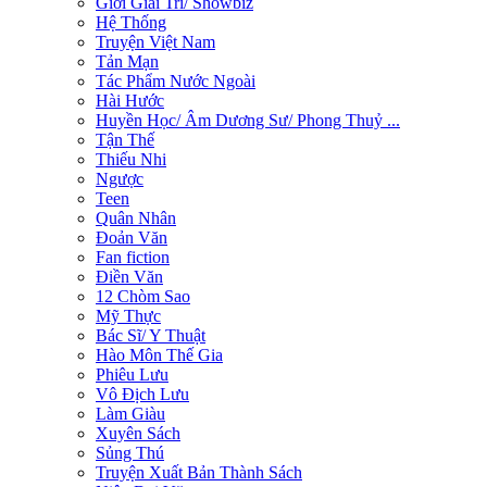
Giới Giải Trí/ Showbiz
Hệ Thống
Truyện Việt Nam
Tản Mạn
Tác Phẩm Nước Ngoài
Hài Hước
Huyền Học/ Âm Dương Sư/ Phong Thuỷ ...
Tận Thế
Thiếu Nhi
Ngược
Teen
Quân Nhân
Đoản Văn
Fan fiction
Điền Văn
12 Chòm Sao
Mỹ Thực
Bác Sĩ/ Y Thuật
Hào Môn Thế Gia
Phiêu Lưu
Vô Địch Lưu
Làm Giàu
Xuyên Sách
Sủng Thú
Truyện Xuất Bản Thành Sách