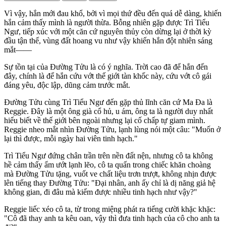
Vì vậy, hắn mới đau khổ, bởi vì mọi thứ đều đến quá dễ dàng, khiến
hắn cảm thấy mình là người thừa. Bỗng nhiên gặp được Trì Tiểu
Ngư, tiếp xúc với một căn cứ nguyên thủy còn dừng lại ở thời kỳ
đầu tận thế, vùng đất hoang vu như vậy khiến hắn đột nhiên sáng
mắt——
Sự tồn tại của Đường Tửu là có ý nghĩa. Trời cao đã để hắn đến
đây, chính là để hắn cứu vớt thế giới tàn khốc này, cứu vớt cô gái
đáng yêu, độc lập, dũng cảm trước mắt.
Đường Tửu cùng Trì Tiểu Ngư đến gặp thủ lĩnh căn cứ Ma Đa là
Reggie. Đây là một ông già cổ hủ, u ám, ông ta là người duy nhất
hiểu biết về thế giới bên ngoài nhưng lại cố chấp tự giam mình.
Reggie nheo mắt nhìn Đường Tửu, lạnh lùng nói một câu: "Muốn ở
lại thì được, mỗi ngày hai viên tinh hạch."
Trì Tiểu Ngư đứng chân trần trên nền đất nện, nhưng cô ta không
hề cảm thấy ẩm ướt lạnh lẽo, cô ta quấn trong chiếc khăn choàng
mà Đường Tửu tặng, vuốt ve chất liệu trơn trượt, không nhịn được
lên tiếng thay Đường Tửu: "Đại nhân, anh ấy chỉ là dị năng giả hệ
không gian, đi đâu mà kiếm được nhiều tinh hạch như vậy?"
Reggie liếc xéo cô ta, từ trong miệng phát ra tiếng cười khặc khặc:
"Cô đã thay anh ta kêu oan, vậy thì đưa tinh hạch của cô cho anh ta