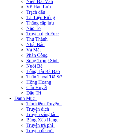
Niên Đại Văn
Vô Hạn Lưu
Trạch đấu
Tài Liệu Riêng
Thăng cấp lưu
Não To
Truyện dịch Free
Thủ Thành
Nhật Bản
Vả Mặt
Phản Công
Song Trọng Sinh
Nuôi Bé
Tổng Tài Bá Đạo
Thần Thoại/Dã Sử
Hồng Hoang
Cẩu Huyết
Đấu Trí
Danh Mục
Tìm kiếm Truyện
Truyện dịch
Truyện sáng tác
Bảng Xếp Hạng
Truyện trả phí
Truyện đề cử