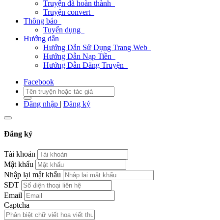
Truyện đã hoàn thành
Truyện convert
Thông báo
Tuyển dụng
Hướng dẫn
Hướng Dẫn Sử Dụng Trang Web
Hướng Dẫn Nạp Tiền
Hướng Dẫn Đăng Truyện
Facebook
Đăng nhập
|
Đăng ký
Đăng ký
Tài khoản
Mật khẩu
Nhập lại mật khẩu
SĐT
Email
Captcha