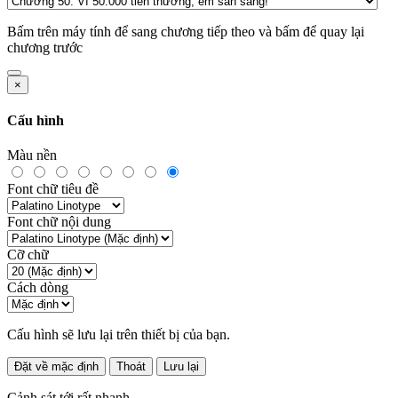
Bấm
trên máy tính để sang chương tiếp theo và bấm
để quay lại
chương trước
×
Cấu hình
Màu nền
Font chữ tiêu đề
Font chữ nội dung
Cỡ chữ
Cách dòng
Cấu hình sẽ lưu lại trên thiết bị của bạn.
Đặt về mặc định
Thoát
Lưu lại
Cảnh sát tới rất nhanh.