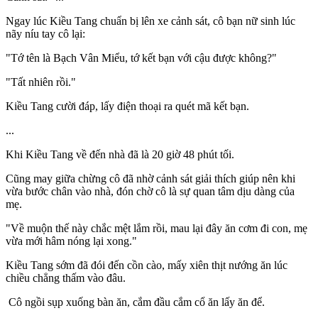
Ngay lúc Kiều Tang chuẩn bị lên xe cảnh sát, cô bạn nữ sinh lúc
nãy níu tay cô lại:
"Tớ tên là Bạch Vân Miểu, tớ kết bạn với cậu được không?"
"Tất nhiên rồi."
Kiều Tang cười đáp, lấy điện thoại ra quét mã kết bạn.
...
Khi Kiều Tang về đến nhà đã là 20 giờ 48 phút tối.
Cũng may giữa chừng cô đã nhờ cảnh sát giải thích giúp nên khi
vừa bước chân vào nhà, đón chờ cô là sự quan tâm dịu dàng của
mẹ.
"Về muộn thế này chắc mệt lắm rồi, mau lại đây ăn cơm đi con, mẹ
vừa mới hâm nóng lại xong."
Kiều Tang sớm đã đói đến cồn cào, mấy xiên thịt nướng ăn lúc
chiều chẳng thấm vào đâu.
Cô ngồi sụp xuống bàn ăn, cắm đầu cắm cổ ăn lấy ăn để.