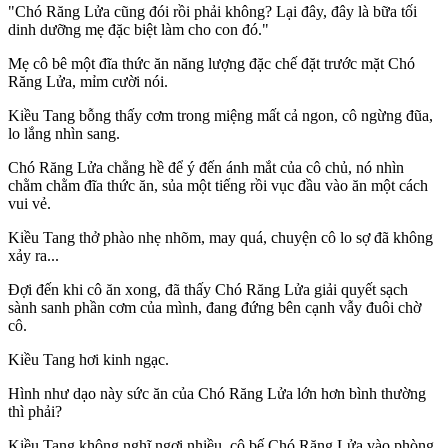
"Chó Răng Lửa cũng đói rồi phải không? Lại đây, đây là bữa tối
dinh dưỡng mẹ đặc biệt làm cho con đó."
Mẹ cô bê một đĩa thức ăn năng lượng đặc chế đặt trước mặt Chó
Răng Lửa, mỉm cười nói.
Kiều Tang bỗng thấy cơm trong miệng mất cả ngon, cô ngừng đũa,
lo lắng nhìn sang.
Chó Răng Lửa chẳng hề để ý đến ánh mắt của cô chủ, nó nhìn
chằm chằm đĩa thức ăn, sủa một tiếng rồi vục đầu vào ăn một cách
vui vẻ.
Kiều Tang thở phào nhẹ nhõm, may quá, chuyện cô lo sợ đã không
xảy ra...
Đợi đến khi cô ăn xong, đã thấy Chó Răng Lửa giải quyết sạch
sành sanh phần cơm của mình, đang đứng bên cạnh vẫy đuôi chờ
cô.
Kiều Tang hơi kinh ngạc.
Hình như dạo này sức ăn của Chó Răng Lửa lớn hơn bình thường
thì phải?
Kiều Tang không nghĩ ngợi nhiều, cô bế Chó Răng Lửa vào phòng,