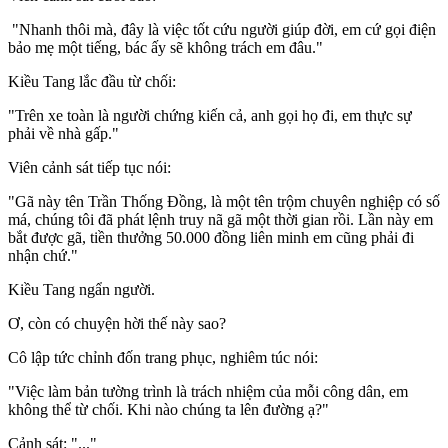
"Nhanh thôi mà, đây là việc tốt cứu người giúp đời, em cứ gọi điện
bảo mẹ một tiếng, bác ấy sẽ không trách em đâu."
Kiều Tang lắc đầu từ chối:
"Trên xe toàn là người chứng kiến cả, anh gọi họ đi, em thực sự
phải về nhà gấp."
Viên cảnh sát tiếp tục nói:
"Gã này tên Trần Thống Đồng, là một tên trộm chuyên nghiệp có số
má, chúng tôi đã phát lệnh truy nã gã một thời gian rồi. Lần này em
bắt được gã, tiền thưởng 50.000 đồng liên minh em cũng phải đi
nhận chứ."
Kiều Tang ngẩn người.
Ơ, còn có chuyện hời thế này sao?
Cô lập tức chỉnh đốn trang phục, nghiêm túc nói:
"Việc làm bản tường trình là trách nhiệm của mỗi công dân, em
không thể từ chối. Khi nào chúng ta lên đường ạ?"
Cảnh sát: "..."