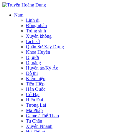
Nam
Linh dị
Đồng nhân
Trùng sinh
Xuyên không
Lịch sử
Quân Sự Xây Dựng
Khoa Huyễn
Dị giới
Dị năng
Huyền ảo/Kỳ Ảo
Đô thị
Kiếm hiệp
Tiên Hiệp
Hàn Quốc
Cổ Đại
Hiện Đại
Tương Lai
Ma Pháp
Game / Thể Thao
Tu Chân
Xuyên Nhanh
Hệ Thống