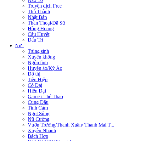
Não To
Truyện dịch Free
Thủ Thành
Nhật Bản
Thần Thoại/Dã Sử
Hồng Hoang
Cẩu Huyết
Đấu Trí
Nữ
Trùng sinh
Xuyên không
Ngôn tình
Huyền ảo/Kỳ Ảo
Đô thị
Tiên Hiệp
Cổ Đại
Hiện Đại
Game / Thể Thao
Cung Đấu
Tình Cảm
Ngọt Sủng
Nữ Cường
Vườn Trường/Thanh Xuân/ Thanh Mai T...
Xuyên Nhanh
Bách Hợp