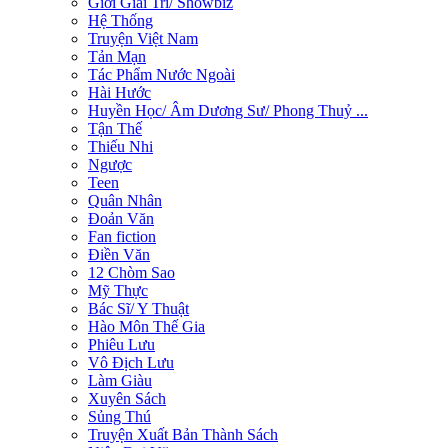
Giới Giải Trí/ Showbiz
Hệ Thống
Truyện Việt Nam
Tản Mạn
Tác Phẩm Nước Ngoài
Hài Hước
Huyền Học/ Âm Dương Sư/ Phong Thuỷ ...
Tận Thế
Thiếu Nhi
Ngược
Teen
Quân Nhân
Đoản Văn
Fan fiction
Điền Văn
12 Chòm Sao
Mỹ Thực
Bác Sĩ/ Y Thuật
Hào Môn Thế Gia
Phiêu Lưu
Vô Địch Lưu
Làm Giàu
Xuyên Sách
Sủng Thú
Truyện Xuất Bản Thành Sách