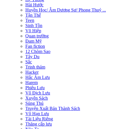
Hài Hước
Huyền Học/ Âm Dương Sư/ Phong Thuỷ ...
Tận Thế
Teen
Sinh Tồn
Võ Hiệp
Quan trường
Đam Mỹ
Fan fiction
12 Chòm Sao
Tây Du
Sắc
Trinh thám
Hacker
Hắc Ám Lưu
Harem
Phiêu Lưu
Vô Địch Lưu
Xuyên Sách
Sủng Thú
Truyện Xuất Bản Thành Sách
Vô Hạn Lưu
Tài Liệu Riêng
Thăng cấp lưu