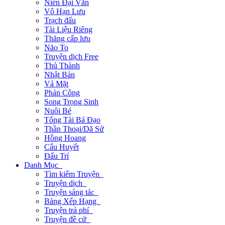
Niên Đại Văn
Vô Hạn Lưu
Trạch đấu
Tài Liệu Riêng
Thăng cấp lưu
Não To
Truyện dịch Free
Thủ Thành
Nhật Bản
Vả Mặt
Phản Công
Song Trọng Sinh
Nuôi Bé
Tổng Tài Bá Đạo
Thần Thoại/Dã Sử
Hồng Hoang
Cẩu Huyết
Đấu Trí
Danh Mục
Tìm kiếm Truyện
Truyện dịch
Truyện sáng tác
Bảng Xếp Hạng
Truyện trả phí
Truyện đề cử