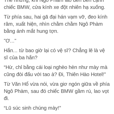
Thế nhưng, khi Ngô Phàm lao đến bên cạnh
chiếc BMW, cửa kính xe đột nhiên hạ xuống.
Từ phía sau, hai gã đại hán vạm vỡ, đeo kính
râm, xuất hiện, nhìn chằm chằm Ngô Phàm
bằng ánh mắt hung tợn.
"Ơ..."
Hắn... từ bao giờ lại có vệ sĩ? Chẳng lẽ là vệ
sĩ của ba hắn?
“Hừ, chỉ bằng cái loại nghèo hèn như mày mà
cũng đòi đấu với tao à? Đi, Thiên Hào Hotel!”
Từ Văn Hổ vừa nói, vừa giơ ngón giữa về phía
Ngô Phàm, sau đó chiếc BMW gầm rú, lao vọt
đi.
“Lũ súc sinh chúng mày!”