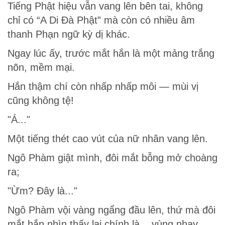
Tiếng Phật hiệu vẫn vang lên bên tai, không
chỉ có “A Di Đà Phật” mà còn có nhiều âm
thanh Phạn ngữ kỳ dị khác.
Ngay lúc ấy, trước mắt hắn là một mảng trắng
nõn, mềm mại.
Hắn thậm chí còn nhấp nhấp môi — mùi vị
cũng không tệ!
"Á..."
Một tiếng thét cao vút của nữ nhân vang lên.
Ngô Phàm giật mình, đôi mắt bỗng mở choàng
ra;
"Ừm? Đây là..."
Ngô Phàm vội vàng ngẩng đầu lên, thứ mà đôi
mắt hắn nhìn thấy lại chính là... vùng nhạy