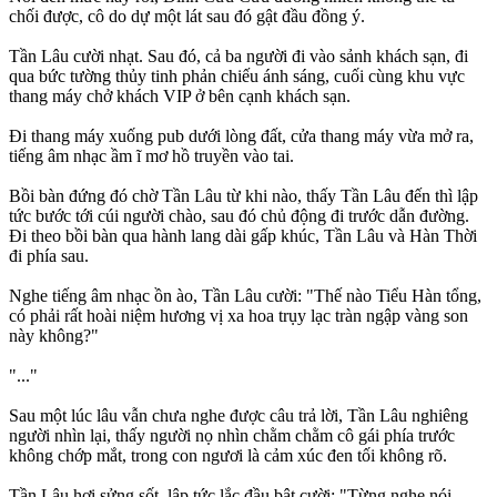
chối được, cô do dự một lát sau đó gật đầu đồng ý.
Tần Lâu cười nhạt. Sau đó, cả ba người đi vào sảnh khách sạn, đi
qua bức tường thủy tinh phản chiếu ánh sáng, cuối cùng khu vực
thang máy chở khách VIP ở bên cạnh khách sạn.
Đi thang máy xuống pub dưới lòng đất, cửa thang máy vừa mở ra,
tiếng âm nhạc ầm ĩ mơ hồ truyền vào tai.
Bồi bàn đứng đó chờ Tần Lâu từ khi nào, thấy Tần Lâu đến thì lập
tức bước tới cúi người chào, sau đó chủ động đi trước dẫn đường.
Đi theo bồi bàn qua hành lang dài gấp khúc, Tần Lâu và Hàn Thời
đi phía sau.
Nghe tiếng âm nhạc ồn ào, Tần Lâu cười: "Thế nào Tiểu Hàn tổng,
có phải rất hoài niệm hương vị xa hoa trụy lạc tràn ngập vàng son
này không?"
"..."
Sau một lúc lâu vẫn chưa nghe được câu trả lời, Tần Lâu nghiêng
người nhìn lại, thấy người nọ nhìn chằm chằm cô gái phía trước
không chớp mắt, trong con ngươi là cảm xúc đen tối không rõ.
Tần Lâu hơi sửng sốt, lập tức lắc đầu bật cười: "Từng nghe nói