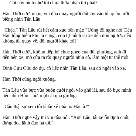
"... Cái này hình như tôi chưa thừa nhận thì phải?"
Hàn Thời cười nhạo, vui đùa quay người đút tay vào túi quần lười
biếng nhìn Tần Lâu.
"Chậc." Tần Lâu rút hết cảm xúc trên mặt: "Uổng tôi nghe nói Tiểu
Hàn tổng hiếm khi 'ra cung', còn tự mình lái xe đến đón người, nếu
không tôi quay về, đổi người khác tới?"
Hàn Thời cười, không tiếp lời chọc ghẹo của đối phương, anh đi
đến bên xe, mở cửa ra rồi quay người nhìn cô, làm một tư thế mới.
Đinh Cửu Cửu do dự, cô liếc nhìn Tần Lâu, sau đó ngồi vào xe.
Hàn Thời cũng ngồi xuống.
Tần Lâu vừa bực vừa buồn cười ngồi vào ghế lái, sau đó bực mình
liếc nhìn Hàn Thời một cái qua gương.
"Cậu thật sự xem tôi là tài xế nhà họ Hàn à?"
Hàn Thời nghe vậy thì vui đùa nói: "Anh Lâu, lái xe ổn định chút,
đừng dọa lãnh đạo hà tôi."