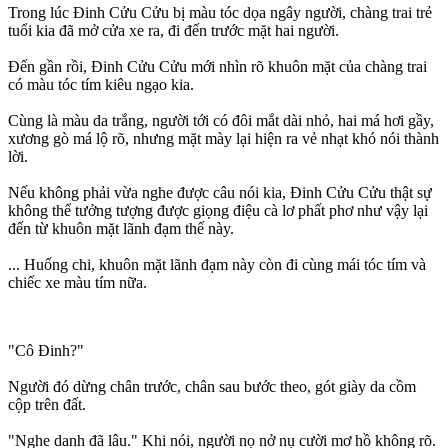
Trong lúc Đinh Cửu Cửu bị màu tóc dọa ngây người, chàng trai trẻ
tuổi kia đã mở cửa xe ra, đi đến trước mặt hai người.
Đến gần rồi, Đinh Cửu Cửu mới nhìn rõ khuôn mặt của chàng trai
có màu tóc tím kiêu ngạo kia.
Cùng là màu da trắng, người tới có đôi mắt dài nhỏ, hai má hơi gầy,
xương gò má lộ rõ, nhưng mặt mày lại hiện ra vẻ nhạt khó nói thành
lời.
Nếu không phải vừa nghe được câu nói kia, Đinh Cửu Cửu thật sự
không thể tưởng tượng được giọng điệu cà lơ phất phơ như vậy lại
đến từ khuôn mặt lãnh đạm thế này.
... Huống chi, khuôn mặt lãnh đạm này còn đi cùng mái tóc tím và
chiếc xe màu tím nữa.
"Cô Đinh?"
Người đó dừng chân trước, chân sau bước theo, gót giày da cồm
cộp trên đất.
"Nghe danh đã lâu." Khi nói, người nọ nở nụ cười mơ hồ không rõ.