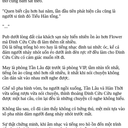
thở cũng bám sát theo.
"Quen biết cậu hơn hai năm, lần đầu tiên phát hiện câu cũng là
người si tình đó Tiểu Hàn tổng."
"..."
Pub dưới lòng đất của khách sạn này hiển nhiên ồn ào hơn Flower
mà Đinh Cửu Cửu đi làm thêm rất nhiều.
Dù là tiếng trống hò reo hay là tiếng nhạc đinh tai nhức óc, kể cả
đám người nhảy nhót uốn éo dưới ánh đèn rực rỡ đều làm cho Đinh
Cửu Cửu có cảm giác muốn rời đi.
May là phòng Tần Lâu đặt trước là phòng VIP, tầm nhìn tốt nhất,
tiếng ồn ào cũng nhỏ hơn rất nhiều, ít nhất khi nói chuyện không
cần dán sát vào nhau mới nghe được.
Ghế sô pha hình vòm, ba người ngồi xuống, Tần Lâu và Hàn Thời
vừa uống rượu vừa nói chuyện, thỉnh thoảng Đinh Cửu Cửu nghe
được một hai câu, còn lại đều là những chuyện cô nghe không hiểu.
Không lâu sau, cô đã cảm thấy không có hứng thú, mệt mỏi tựa vào
sô pha nhìn đám người đang nhảy nhót trước mắt.
Sự thật chứng minh, khi âm nhạc và tiếng reo hò ồn đến một trình