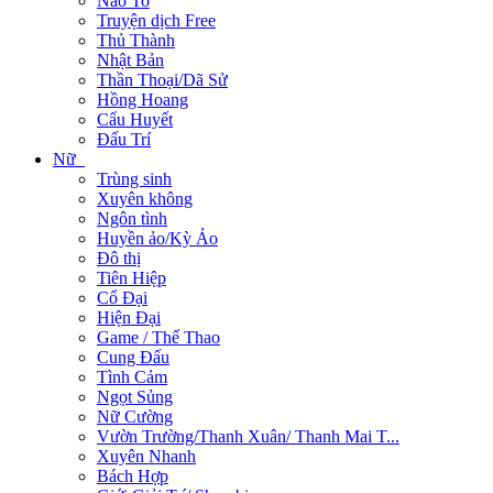
Não To
Truyện dịch Free
Thủ Thành
Nhật Bản
Thần Thoại/Dã Sử
Hồng Hoang
Cẩu Huyết
Đấu Trí
Nữ
Trùng sinh
Xuyên không
Ngôn tình
Huyền ảo/Kỳ Ảo
Đô thị
Tiên Hiệp
Cổ Đại
Hiện Đại
Game / Thể Thao
Cung Đấu
Tình Cảm
Ngọt Sủng
Nữ Cường
Vườn Trường/Thanh Xuân/ Thanh Mai T...
Xuyên Nhanh
Bách Hợp