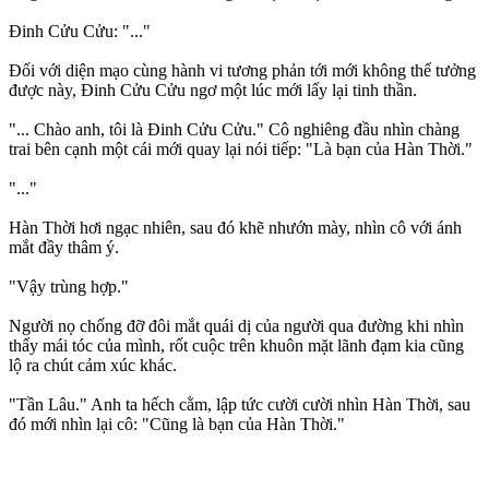
Đinh Cửu Cửu: "..."
Đối với diện mạo cùng hành vi tương phản tới mới không thể tưởng
được này, Đinh Cửu Cửu ngơ một lúc mới lấy lại tinh thần.
"... Chào anh, tôi là Đinh Cửu Cửu." Cô nghiêng đầu nhìn chàng
trai bên cạnh một cái mới quay lại nói tiếp: "Là bạn của Hàn Thời."
"..."
Hàn Thời hơi ngạc nhiên, sau đó khẽ nhướn mày, nhìn cô với ánh
mắt đầy thâm ý.
"Vậy trùng hợp."
Người nọ chống đỡ đôi mắt quái dị của người qua đường khi nhìn
thấy mái tóc của mình, rốt cuộc trên khuôn mặt lãnh đạm kia cũng
lộ ra chút cảm xúc khác.
"Tần Lâu." Anh ta hếch cằm, lập tức cười cười nhìn Hàn Thời, sau
đó mới nhìn lại cô: "Cũng là bạn của Hàn Thời."