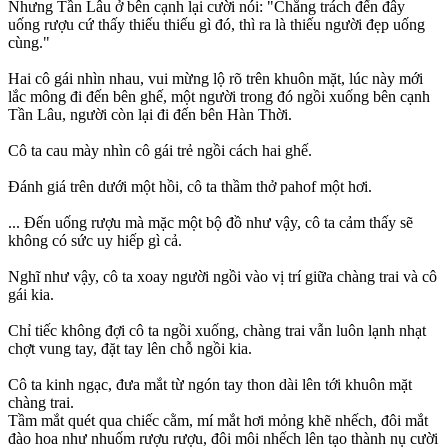
Nhưng Tần Lâu ở bên cạnh lại cười nói: "Chẳng trách đến đây
uống rượu cứ thấy thiếu thiếu gì đó, thì ra là thiếu người đẹp uống
cùng."
Hai cô gái nhìn nhau, vui mừng lộ rõ trên khuôn mặt, lúc này mới
lắc mông đi đến bên ghế, một người trong đó ngồi xuống bên cạnh
Tần Lâu, người còn lại đi đến bên Hàn Thời.
Cô ta cau mày nhìn cô gái trẻ ngồi cách hai ghế.
Đánh giá trên dưới một hồi, cô ta thầm thở pahof một hơi.
... Đến uống rượu mà mặc một bộ đồ như vậy, cô ta cảm thấy sẽ
không có sức uy hiếp gì cả.
Nghĩ như vậy, cô ta xoay người ngồi vào vị trí giữa chàng trai và cô
gái kia.
Chỉ tiếc không đợi cô ta ngồi xuống, chàng trai vẫn luôn lạnh nhạt
chợt vung tay, đặt tay lên chỗ ngồi kia.
Cô ta kinh ngạc, đưa mắt từ ngón tay thon dài lên tới khuôn mặt
chàng trai.
Tầm mắt quét qua chiếc cằm, mí mắt hơi mỏng khẽ nhếch, đôi mắt
đào hoa như nhuốm rượu rượu, đôi môi nhếch lên tạo thành nụ cười