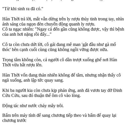
"Từ khi sinh ra đã có."
Hàn Thời trả lời, mắt vẫn dừng trên ly rượu thủy tinh trong tay, nhìn
ánh sáng của ngọn đèn chuyển động quanh ly rượu.
Cô ta ngạc nhiên: "Ngay cả đến gần cũng không được, vậy thì bệnh
của anh hơi nặng rồi đấy..."
Cô ta còn chưa dứt lời, cô gái đang mê man 'gật đầu như gà mổ
thóc' bên cạnh cuối cùng cũng không ngồi vững được nữa.
Trọng tâm không còn, cả người cô dần trượt xuống ghế nơi Hàn
Thời vừa hắt rượu lên.
Hàn Thời vốn đang thản nhiên không để tâm, nhưng nhận thấy cô
ngã xuống, anh lập tức quay sang.
Khi ba người kia còn chưa kịp phản ứng, anh đã vươn tay đỡ Đinh
Cửu Cửu, sau đó thuận thế ôm cô vào lòng.
Động tác như nước chảy mây trôi.
Bấm
trên máy tính để sang chương tiếp theo và bấm
để quay lại
chương trước