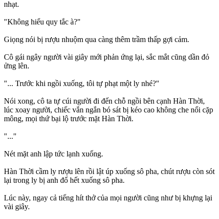
nhạt.
"Không hiểu quy tắc à?"
Giọng nói bị rượu nhuộm qua càng thêm trầm thấp gợi cảm.
Cô gái ngây người vài giây mới phản ứng lại, sắc mắt cũng dần đỏ
ửng lên.
"... Trước khi ngồi xuống, tôi tự phạt một ly nhé?"
Nói xong, cô ta tự cúi người đi đến chỗ ngồi bên cạnh Hàn Thời,
lúc xoay người, chiếc vắn ngắn bó sát bị kéo cao không che nổi cặp
mông, mọi thứ bại lộ trước mặt Hàn Thời.
"..."
Nét mặt anh lập tức lạnh xuống.
Hàn Thời cầm ly rượu lên rồi lật úp xuống sô pha, chút rượu còn sót
lại trong ly bị anh đổ hết xuống sô pha.
Lúc này, ngay cả tiếng hít thở của mọi người cũng như bị khựng lại
vài giây.