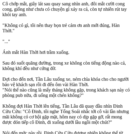
Cô chớp mắt, giây lát sau quay sang nhìn anh, đôi mắt cười cong
cong, giống như chưa có chuyện gì xảy ra cả, còn tự nhiên rút tay
khỏi tay anh.
"Không có gì, tôi nên thay bọn trẻ cảm ơn anh mới đúng, Hàn
Thời."
"..."
Ánh mắt Hàn Thời hơi trầm xuống.
Sau đó suốt quãng đường, trong xe không còn tiếng động nào cả,
không khí đều như cứng đờ.
Đợi cho đến nơi, Tần Lâu xuống xe, ném chìa khóa cho cho người
bảo vệ khách sạn rồi đi đến ôm vài Hàn Thời.
"Nói thế nào cũng là mấy tháng không gặp, trong khách sạn này có
phòng pub nữa, đi uống một chén không?"
Không đợi Hàn Thời lên tiếng, Tần Lâu đã quay đầu nhìn Đinh
Cửu Cửu: "Cô Đinh, tôi nghe Tống Soái nhắc tới cô vài lần nhưng
mãi không có cơ hội gặp mặt, hôm nay có dịp gặp gỡ, rất mong
được đón tiếp cô Đinh, đi xuống dưới lầu ngồi một chút?"
Nói đến mức này rồi, Đinh Cửu Cửu đương nhiên không thể từ