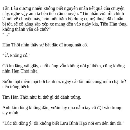
Tần Lâu đương nhiên không biết nguyên nhân kết quả của chuyện
này, nghe vậy anh ta bèn tiếp câu chuyện: "Tin nhắn vừa rồi chính
là nói về chuyện này, hơn một trăm bộ dụng cụ mỹ thuật đã chuẩn
bị tốt, sẽ cố gắng sắp xếp xe mang đến vào ngày kia, Tiểu Hàn tổng,
không thành vấn đề chứ?"
"..."
Hàn Thời nhìn thấy sự bất đắc dĩ trong mắt cô.
"Ừ, không có."
Cô im lặng vài giây, cuối cùng vẫn không nói gì thêm, cũng không
nhìn Hàn Thời nữa.
Sườn mặt mềm mại hơi banh ra, ngay cả đôi môi cũng mím chặt trở
nên trắng bệch.
Tim Hàn Thời như bị thứ gì đó đánh trúng.
Anh kìm lòng không đậu, vươn tay qua nắm tay cô đặt vào trong
tay mình.
"Lúc tôi đồng ý, tôi không biết Lưu Bình Hạo nói em đến tìm tôi."