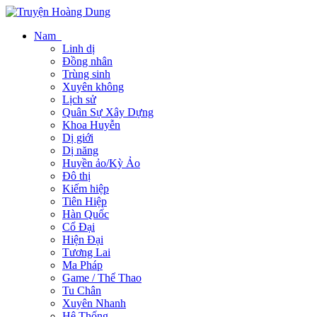
Nam
Linh dị
Đồng nhân
Trùng sinh
Xuyên không
Lịch sử
Quân Sự Xây Dựng
Khoa Huyễn
Dị giới
Dị năng
Huyền ảo/Kỳ Ảo
Đô thị
Kiếm hiệp
Tiên Hiệp
Hàn Quốc
Cổ Đại
Hiện Đại
Tương Lai
Ma Pháp
Game / Thể Thao
Tu Chân
Xuyên Nhanh
Hệ Thống