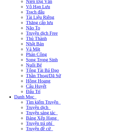
Niên Đại Văn
Vô Hạn Lưu
Trạch đấu
Tài Liệu Riêng
Thăng cấp lưu
Não To
Truyện dịch Free
Thủ Thành
Nhật Bản
Vả Mặt
Phản Công
Song Trọng Sinh
Nuôi Bé
Tổng Tài Bá Đạo
Thần Thoại/Dã Sử
Hồng Hoang
Cẩu Huyết
Đấu Trí
Danh Mục
Tìm kiếm Truyện
Truyện dịch
Truyện sáng tác
Bảng Xếp Hạng
Truyện trả phí
Truyện đề cử