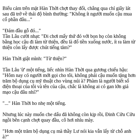
Biểu cảm trên mặt Hàn Thời chợt thay đổi, chẳng qua chỉ giây lát
sau đã trở về thái độ bình thường: "Không ít người muốn cậu mua
cổ phần đâu..."
"Đám đầu gỗ đó..."
Tần Lâu cười nhạt: "Đi chơi mấy thứ đó với bọn họ còn không
bằng học cậu đi làm từ thiện, đều là đổ tiền xuống nước, ít ra làm từ
thiện còn lấy được chút tiếng tăm?"
Hàn Thời giật mình: "Từ thiện?"
Tần Lâu 'ừ' một tiếng, liếc nhìn Hàn Thời qua gương chiếu hậu:
"Hôm nay có người mới gọi cho tôi, không phải cậu muốn tặng hơn
trăm bộ dụng cụ mỹ thuật cho vùng núi à? Phàm là người biết số
điện thoại của tôi và tên của cậu, chắc là không ai có gan lớn giả
mạo cậu đâu nhỉ?"
"..." Hàn Thời ho nhẹ một tiếng.
Nhưng lúc này muốn che dấu đã không còn kịp rồi, Đinh Cửu Cửu
ngồi bên cạnh chợt quay đầu, cô hơi nhíu mày.
"Hơn một trăm bộ dụng cụ mà thầy Lư nói kia vẫn lấy từ chỗ anh
à?"