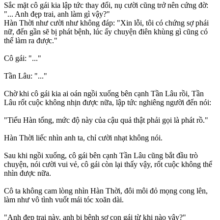
Sắc mặt cô gái kia lập tức thay đổi, nụ cười cũng trở nên cứng đờ:
"... Anh đẹp trai, anh làm gì vậy?"
Hàn Thời như cười như không đáp: "Xin lỗi, tôi có chứng sợ phái
nữ, đến gần sẽ bị phát bệnh, lúc ấy chuyện điên khùng gì cũng có
thể làm ra được."
Cô gái: "..."
Tần Lâu: "..."
Chờ khi cô gái kia ai oán ngồi xuống bên cạnh Tần Lâu rồi, Tần
Lâu rốt cuộc không nhịn được nữa, lập tức nghiêng người đến nói:
"Tiểu Hàn tổng, mức độ này của cậu quả thật phải gọi là phát rồ."
Hàn Thời liếc nhìn anh ta, chỉ cười nhạt không nói.
Sau khi ngồi xuống, cô gái bên cạnh Tần Lâu cũng bắt đầu trò
chuyện, nói cười vui vẻ, cô gái còn lại thấy vậy, rốt cuộc không thể
nhìn được nữa.
Cô ta không cam lòng nhìn Hàn Thời, đôi môi đỏ mọng cong lên,
làm như vô tình vuốt mái tóc xoăn dài.
"Anh đẹp trai này, anh bị bệnh sợ con gái từ khi nào vậy?"