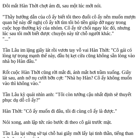
Đôi mắt Hàn Thời chợt ám đi, sau một lúc mới nói.
"Thầy hướng dẫn của cô ấy biết tôi theo đuổi cô ấy nên muốn mượn
quan hệ này đề nghị cô ấy tới tìm tôi bỏ tiền giúp đỡ ngay trong
cuộc họp thường kỳ của nhóm. Cô ấy từ chối ngay lúc đó, nhưng
lúc sau tôi mới biết được chuyện này từ chỗ người khác."
"..."
Tần Lâu im lặng giây lát rồi vươn tay vỗ vai Hàn Thời: "Cô gái có
lòng tự trọng mạnh thế này, đầu bị kẹt cửa cũng không sẵn lòng vào
nhà họ Hàn đâu."
Rốt cuộc Hàn Thời cũng rời mắt đi, ánh mắt hơi trầm xuống. Giây
lát sau, anh nở nụ cười bỡn cợt: "Nhà họ Hàn? Cô ấy không muốn
vào thì không vào."
Tần Lâu kỳ quái nhìn anh: "Tôi còn tưởng cậu nhất định sẽ thuyết
phục dụ dỗ cô ấy?"
Hàn Thời: "Cô ấy muốn đi đâu, tôi đi cùng cô ấy là được."
Nói xong, anh lập tức rảo bước đi theo cô gái trước mặt.
Tần Lâu lại sững sờ tại chỗ hai giây mới lấy lại tinh thần, tiếng than