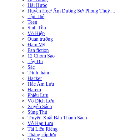
Hài Hước
Huyền Học/ Âm Dương Sư/ Phong Thuỷ ...
Tận Thế
Teen
Sinh Tồn
Võ Hiệp
Quan trường
Đam Mỹ
Fan fiction
12 Chòm Sao
Tây Du
Sắc
Trinh thám
Hacker
Hắc Ám Lưu
Harem
Phiêu Lưu
Vô Địch Lưu
Xuyên Sách
Sủng Thú
Truyện Xuất Bản Thành Sách
Vô Hạn Lưu
Tài Liệu Riêng
Thăng cấp lưu