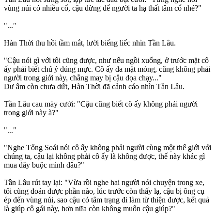
vùng núi có nhiều cổ, cậu đừng để người ta hạ thất tâm cổ nhé?"
"..."
Hàn Thời thu hồi tầm mắt, lười biếng liếc nhìn Tần Lâu.
"Cậu nói gì với tôi cũng được, như nếu ngồi xuống, ở trước mặt cô
ấy phải biết chú ý đúng mực. Cô ấy da mặt mỏng, cũng không phải
người trong giới này, chẳng may bị cậu dọa chạy..."
Dư âm còn chưa dứt, Hàn Thời đã cảnh cáo nhìn Tần Lâu.
Tần Lâu cau mày cười: "Cậu cũng biết cô ấy không phải người
trong giới này à?"
"..."
"Nghe Tống Soái nói cô ấy không phải người cùng một thế giới với
chúng ta, cậu lại không phải cô ấy là không được, thế này khác gì
mua dây buộc mình đâu?"
Tần Lâu rút tay lại: "Vừa rồi nghe hai người nói chuyện trong xe,
tôi cũng đoán được phần nào, lúc trước còn thấy lạ, cậu bị ông cụ
ép đến vùng núi, sao cậu có tâm trạng đi làm từ thiện được, kết quả
là giúp cô gái này, hơn nữa còn không muốn cậu giúp?"