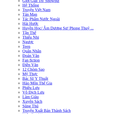
Giới Giải Trí/ Showbiz
Hệ Thống
Truyện Việt Nam
Tản Mạn
Tác Phẩm Nước Ngoài
Hài Hước
Huyền Học/ Âm Dương Sư/ Phong Thuỷ ...
Tận Thế
Thiếu Nhi
Ngược
Teen
Quân Nhân
Đoản Văn
Fan fiction
Điền Văn
12 Chòm Sao
Mỹ Thực
Bác Sĩ/ Y Thuật
Hào Môn Thế Gia
Phiêu Lưu
Vô Địch Lưu
Làm Giàu
Xuyên Sách
Sủng Thú
Truyện Xuất Bản Thành Sách