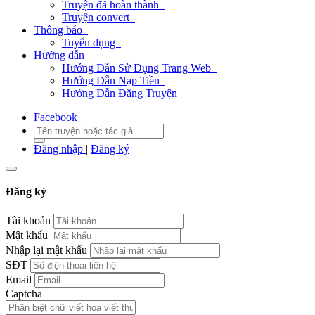
Truyện đã hoàn thành
Truyện convert
Thông báo
Tuyển dụng
Hướng dẫn
Hướng Dẫn Sử Dụng Trang Web
Hướng Dẫn Nạp Tiền
Hướng Dẫn Đăng Truyện
Facebook
Đăng nhập
|
Đăng ký
Đăng ký
Tài khoản
Mật khẩu
Nhập lại mật khẩu
SĐT
Email
Captcha