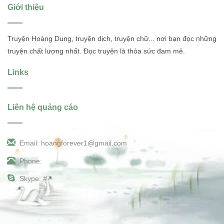
Giới thiệu
Truyện Hoàng Dung, truyện dịch, truyện chữ... nơi bạn đọc những
truyện chất lượng nhất. Đọc truyện là thỏa sức đam mê.
Links
Liên hệ quảng cáo
Email: hoangforever1@gmail.com
Phone:
Skype: #