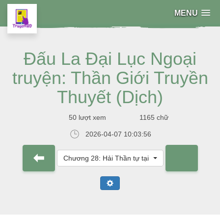
MENU
Đấu La Đại Lục Ngoại
truyện: Thần Giới Truyền
Thuyết (Dịch)
50 lượt xem
1165 chữ
2026-04-07 10:03:56
Chương 28: Hải Thần tự tại