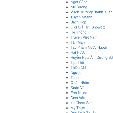
Ngọt Sủng
Nữ Cường
Vườn Trường/Thanh Xuân/ 
Xuyên Nhanh
Bách Hợp
Giới Giải Trí/ Showbiz
Hệ Thống
Truyện Việt Nam
Tản Mạn
Tác Phẩm Nước Ngoài
Hài Hước
Huyền Học/ Âm Dương Sư/
Tận Thế
Thiếu Nhi
Ngược
Teen
Quân Nhân
Đoản Văn
Fan fiction
Điền Văn
12 Chòm Sao
Mỹ Thực
Bác Sĩ/ Y Thuật