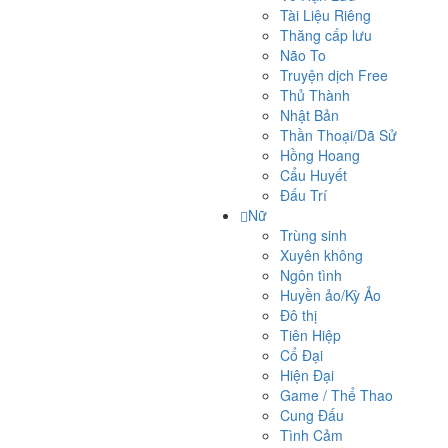
Tài Liệu Riêng
Thăng cấp lưu
Não To
Truyện dịch Free
Thủ Thành
Nhật Bản
Thần Thoại/Dã Sử
Hồng Hoang
Cẩu Huyết
Đấu Trí
Nữ
Trùng sinh
Xuyên không
Ngôn tình
Huyền ảo/Kỳ Ảo
Đô thị
Tiên Hiệp
Cổ Đại
Hiện Đại
Game / Thể Thao
Cung Đấu
Tình Cảm