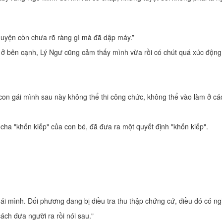
Chuyện còn chưa rõ ràng gì mà đã dập máy.”
ở bên cạnh, Lý Ngư cũng cảm thấy mình vừa rồi có chút quá xúc động
t con gái mình sau này không thể thi công chức, không thể vào làm ở c
 cha "khốn kiếp" của con bé, đã đưa ra một quyết định "khốn kiếp".
ái mình. Đối phương đang bị điều tra thu thập chứng cứ, điều đó có ng
cách đưa người ra rồi nói sau."