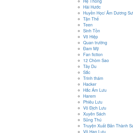
Hệ Thống
Hài Hước
Huyền Học/ Âm Dương Sư/
Tận Thế
Teen
Sinh Tồn
Võ Hiệp
Quan trường
Đam Mỹ
Fan fiction
12 Chòm Sao
Tây Du
Sắc
Trinh thám
Hacker
Hắc Ám Lưu
Harem
Phiêu Lưu
Vô Địch Lưu
Xuyên Sách
Sủng Thú
Truyện Xuất Bản Thành S
Vô Hạn Lưu