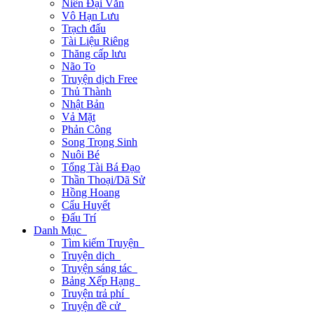
Niên Đại Văn
Vô Hạn Lưu
Trạch đấu
Tài Liệu Riêng
Thăng cấp lưu
Não To
Truyện dịch Free
Thủ Thành
Nhật Bản
Vả Mặt
Phản Công
Song Trọng Sinh
Nuôi Bé
Tổng Tài Bá Đạo
Thần Thoại/Dã Sử
Hồng Hoang
Cẩu Huyết
Đấu Trí
Danh Mục
Tìm kiếm Truyện
Truyện dịch
Truyện sáng tác
Bảng Xếp Hạng
Truyện trả phí
Truyện đề cử