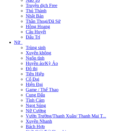
Não To
Truyện dịch Free
Thủ Thành
Nhật Bản
Thần Thoại/Dã Sử
Hồng Hoang
Cẩu Huyết
Đấu Trí
Nữ
Trùng sinh
Xuyên không
Ngôn tình
Huyền ảo/Kỳ Ảo
Đô thị
Tiên Hiệp
Cổ Đại
Hiện Đại
Game / Thể Thao
Cung Đấu
Tình Cảm
Ngọt Sủng
Nữ Cường
Vườn Trường/Thanh Xuân/ Thanh Mai T...
Xuyên Nhanh
Bách Hợp