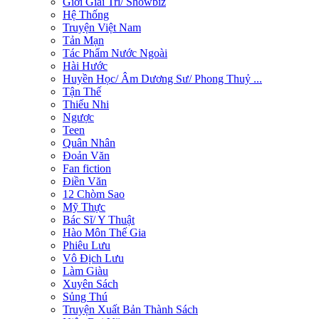
Giới Giải Trí/ Showbiz
Hệ Thống
Truyện Việt Nam
Tản Mạn
Tác Phẩm Nước Ngoài
Hài Hước
Huyền Học/ Âm Dương Sư/ Phong Thuỷ ...
Tận Thế
Thiếu Nhi
Ngược
Teen
Quân Nhân
Đoản Văn
Fan fiction
Điền Văn
12 Chòm Sao
Mỹ Thực
Bác Sĩ/ Y Thuật
Hào Môn Thế Gia
Phiêu Lưu
Vô Địch Lưu
Làm Giàu
Xuyên Sách
Sủng Thú
Truyện Xuất Bản Thành Sách