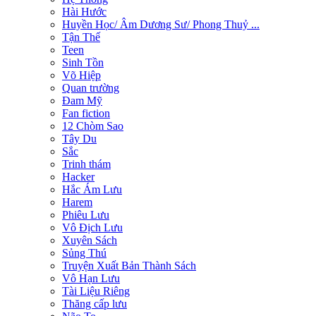
Hài Hước
Huyền Học/ Âm Dương Sư/ Phong Thuỷ ...
Tận Thế
Teen
Sinh Tồn
Võ Hiệp
Quan trường
Đam Mỹ
Fan fiction
12 Chòm Sao
Tây Du
Sắc
Trinh thám
Hacker
Hắc Ám Lưu
Harem
Phiêu Lưu
Vô Địch Lưu
Xuyên Sách
Sủng Thú
Truyện Xuất Bản Thành Sách
Vô Hạn Lưu
Tài Liệu Riêng
Thăng cấp lưu