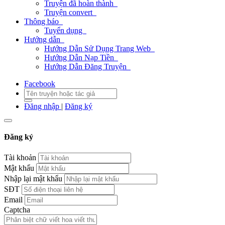
Truyện đã hoàn thành
Truyện convert
Thông báo
Tuyển dụng
Hướng dẫn
Hướng Dẫn Sử Dụng Trang Web
Hướng Dẫn Nạp Tiền
Hướng Dẫn Đăng Truyện
Facebook
Đăng nhập
|
Đăng ký
Đăng ký
Tài khoản
Mật khẩu
Nhập lại mật khẩu
SĐT
Email
Captcha