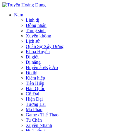
Nam
Linh dị
Đồng nhân
Trùng sinh
Xuyên không
Lịch sử
Quân Sự Xây Dựng
Khoa Huyễn
Dị giới
Dị năng
Huyền ảo/Kỳ Ảo
Đô thị
Kiếm hiệp
Tiên Hiệp
Hàn Quốc
Cổ Đại
Hiện Đại
Tương Lai
Ma Pháp
Game / Thể Thao
Tu Chân
Xuyên Nhanh
Hệ Thống