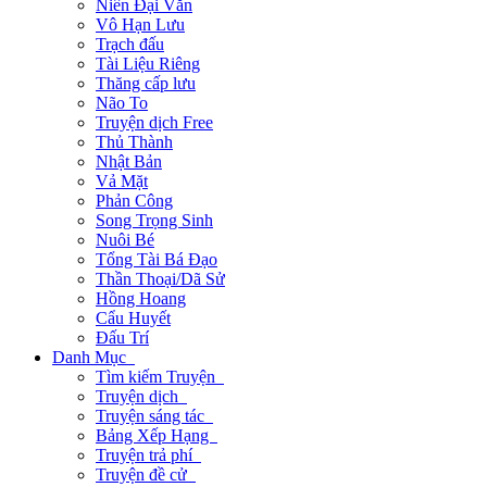
Niên Đại Văn
Vô Hạn Lưu
Trạch đấu
Tài Liệu Riêng
Thăng cấp lưu
Não To
Truyện dịch Free
Thủ Thành
Nhật Bản
Vả Mặt
Phản Công
Song Trọng Sinh
Nuôi Bé
Tổng Tài Bá Đạo
Thần Thoại/Dã Sử
Hồng Hoang
Cẩu Huyết
Đấu Trí
Danh Mục
Tìm kiếm Truyện
Truyện dịch
Truyện sáng tác
Bảng Xếp Hạng
Truyện trả phí
Truyện đề cử