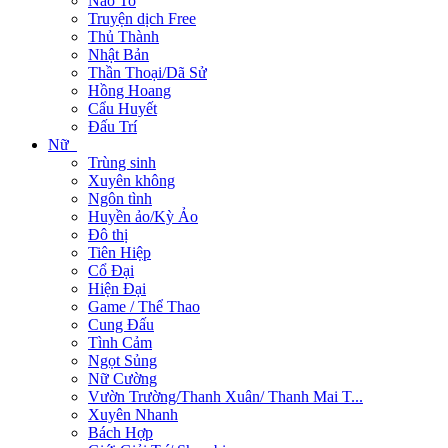
Não To
Truyện dịch Free
Thủ Thành
Nhật Bản
Thần Thoại/Dã Sử
Hồng Hoang
Cẩu Huyết
Đấu Trí
Nữ
Trùng sinh
Xuyên không
Ngôn tình
Huyền ảo/Kỳ Ảo
Đô thị
Tiên Hiệp
Cổ Đại
Hiện Đại
Game / Thể Thao
Cung Đấu
Tình Cảm
Ngọt Sủng
Nữ Cường
Vườn Trường/Thanh Xuân/ Thanh Mai T...
Xuyên Nhanh
Bách Hợp