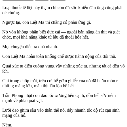
Loại thuốc tê liệt này thậm chí còn đủ sức khiến đàn ông cũng phải
dè chừng.
Ngược lại, con Liệt Ma thì chẳng có phản ứng gì.
Nó vốn không phân biệt đực cái — ngoài bản năng ăn thịt và giết
chóc, mọi khả năng khác từ lâu đã thoái hóa hết.
Mọi chuyện diễn ra quá nhanh.
Con Liệt Ma hoàn toàn khống chế được hành động của đối thủ.
Quái xúc tu điên cuồng vung vẩy những xúc tu, nhưng tất cả đều vô
ích.
Chỉ trong chớp mắt, trên cơ thể gớm ghiếc của nó đã bị ăn mòn ra
những mảng lớn, máu thịt lẫn lộn bê bết.
Trần Phong nhặt con dao lóc xương bên cạnh, dồn hết sức ném
mạnh về phía quái vật.
Lưỡi dao ghim sâu vào thân thể nó, đẩy nhanh tốc độ rút cạn sinh
mạng của nó.
Ném.