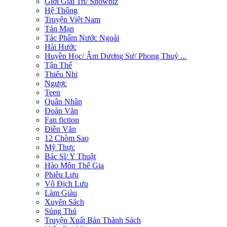
Giới Giải Trí/ Showbiz
Hệ Thống
Truyện Việt Nam
Tản Mạn
Tác Phẩm Nước Ngoài
Hài Hước
Huyền Học/ Âm Dương Sư/ Phong Thuỷ ...
Tận Thế
Thiếu Nhi
Ngược
Teen
Quân Nhân
Đoản Văn
Fan fiction
Điền Văn
12 Chòm Sao
Mỹ Thực
Bác Sĩ/ Y Thuật
Hào Môn Thế Gia
Phiêu Lưu
Vô Địch Lưu
Làm Giàu
Xuyên Sách
Sủng Thú
Truyện Xuất Bản Thành Sách