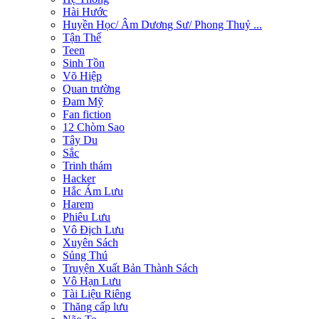
Hài Hước
Huyền Học/ Âm Dương Sư/ Phong Thuỷ ...
Tận Thế
Teen
Sinh Tồn
Võ Hiệp
Quan trường
Đam Mỹ
Fan fiction
12 Chòm Sao
Tây Du
Sắc
Trinh thám
Hacker
Hắc Ám Lưu
Harem
Phiêu Lưu
Vô Địch Lưu
Xuyên Sách
Sủng Thú
Truyện Xuất Bản Thành Sách
Vô Hạn Lưu
Tài Liệu Riêng
Thăng cấp lưu