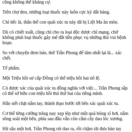
cũng không thể kháng cự.
Trên chợ đen, những loại thuốc này luôn cực kỳ đắt hàng.
Chỉ tiếc là, thân thể con quái xúc tu này đã bị Liệt Ma ăn mòn.
Dù có chiết xuất, cũng chỉ cho ra loại độc dược chí mạng, chứ
không phải loại thuốc gây mê đắt tiền phục vụ những thú vui bệnh
hoạn.
So với chuyện đem bán, thứ Trần Phong để tâm nhất lại là... xác
chết.
Tế phẩm.
Một Triệu hồi sư cấp Đồng có thể triệu hồi hai nô lệ.
Có được xác của quái xúc tu đồng nghĩa với việc... Trần Phong sắp
có thể sở hữu con triệu hồi thú thứ hai của riêng mình.
Hắn siết chặt nắm tay, thành thạo bước tới bên xác quái xúc tu.
Cơ thể từng cường tráng nay xẹp lép như một quả bóng xì hơi, nằm
sõng soài một bên, phía sau đầu vẫn còn cắm cây dao lóc xương.
Hít sâu một hơi, Trần Phong rút dao ra, rồi chậm rãi đưa bàn tay