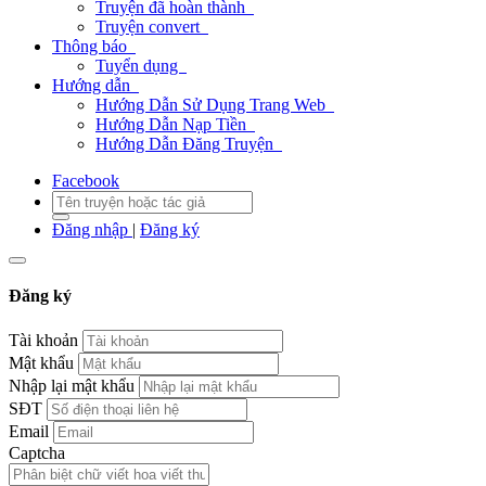
Truyện đã hoàn thành
Truyện convert
Thông báo
Tuyển dụng
Hướng dẫn
Hướng Dẫn Sử Dụng Trang Web
Hướng Dẫn Nạp Tiền
Hướng Dẫn Đăng Truyện
Facebook
Đăng nhập
|
Đăng ký
Đăng ký
Tài khoản
Mật khẩu
Nhập lại mật khẩu
SĐT
Email
Captcha