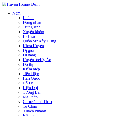
Nam
Linh dị
Đồng nhân
Trùng sinh
Xuyên không
Lịch sử
Quân Sự Xây Dựng
Khoa Huyễn
Dị giới
Dị năng
Huyền ảo/Kỳ Ảo
Đô thị
Kiếm hiệp
Tiên Hiệp
Hàn Quốc
Cổ Đại
Hiện Đại
Tương Lai
Ma Pháp
Game / Thể Thao
Tu Chân
Xuyên Nhanh
Hệ Thống