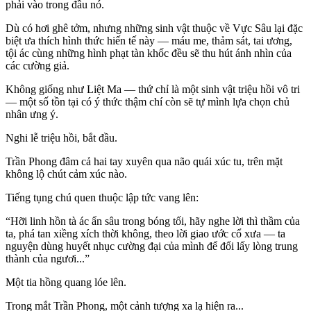
phải vào trong đầu nó.
Dù có hơi ghê tởm, nhưng những sinh vật thuộc về Vực Sâu lại đặc
biệt ưa thích hình thức hiến tế này — máu me, thảm sát, tai ương,
tội ác cùng những hình phạt tàn khốc đều sẽ thu hút ánh nhìn của
các cường giả.
Không giống như Liệt Ma — thứ chỉ là một sinh vật triệu hồi vô tri
— một số tồn tại có ý thức thậm chí còn sẽ tự mình lựa chọn chủ
nhân ưng ý.
Nghi lễ triệu hồi, bắt đầu.
Trần Phong đâm cả hai tay xuyên qua não quái xúc tu, trên mặt
không lộ chút cảm xúc nào.
Tiếng tụng chú quen thuộc lập tức vang lên:
“Hỡi linh hồn tà ác ẩn sâu trong bóng tối, hãy nghe lời thì thầm của
ta, phá tan xiềng xích thời không, theo lời giao ước cổ xưa — ta
nguyện dùng huyết nhục cường đại của mình để đổi lấy lòng trung
thành của ngươi...”
Một tia hồng quang lóe lên.
Trong mắt Trần Phong, một cảnh tượng xa lạ hiện ra...