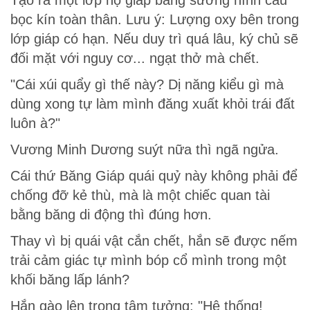
Tạo ra một lớp hộ giáp băng sương hình cầu
bọc kín toàn thân. Lưu ý: Lượng oxy bên trong
lớp giáp có hạn. Nếu duy trì quá lâu, ký chủ sẽ
đối mặt với nguy cơ... ngạt thở mà chết.
"Cái xúi quẩy gì thế này? Dị năng kiểu gì mà
dùng xong tự làm mình đăng xuất khỏi trái đất
luôn à?"
Vương Minh Dương suýt nữa thì ngã ngửa.
Cái thứ Băng Giáp quái quỷ này không phải để
chống đỡ kẻ thù, mà là một chiếc quan tài
bằng băng di động thì đúng hơn.
Thay vì bị quái vật cắn chết, hắn sẽ được nếm
trải cảm giác tự mình bóp cổ mình trong một
khối băng lấp lánh?
Hắn gào lên trong tâm tưởng: "Hệ thống!