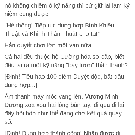
nó không chiếm ô kỹ năng thì cứ giữ lại làm kỷ
niệm cũng được.
"Hệ thống! Tiếp tục dung hợp Bính Khiêu
Thuật và Khinh Thân Thuật cho ta!"
Hắn quyết chơi lớn một ván nữa.
Cả hai đều thuộc hệ Cường hóa sơ cấp, biết
đâu lại ra một kỹ năng "bay lượn" thần thánh?
[Đinh! Tiêu hao 100 điểm Duyệt độc, bắt đầu
dung hợp...]
Âm thanh máy móc vang lên. Vương Minh
Dương xoa xoa hai lòng bàn tay, đi qua đi lại
đầy hồi hộp như thể đang chờ kết quả quay
số.
[Đinh! Dung hợp thành công! Nhận được dị